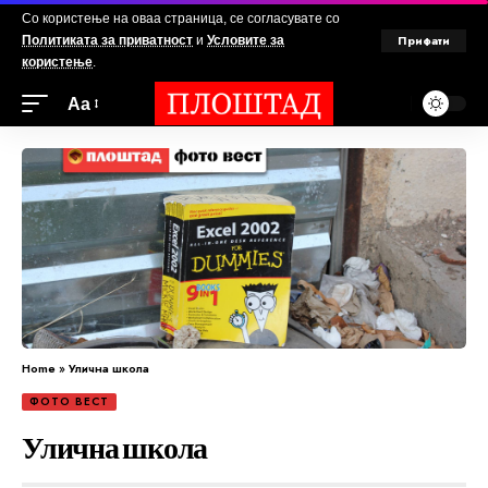
Со користење на оваа страница, се согласувате со
Прифати
Политиката за приватност
и
Условите за
користење
.
Аа
Home
»
Улична школа
ФОТО ВЕСТ
Улична школа