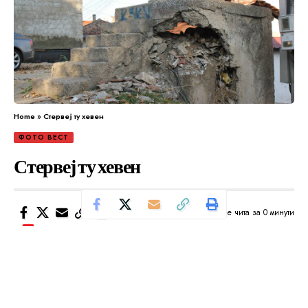
Home
»
Стервеј ту хевен
ФОТО ВЕСТ
Стервеј ту хевен
Се чита за 0 минути
Од
Уредник
Објавено: ноември 19, 2024