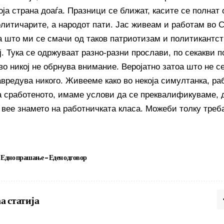
оја страна доаѓа. Празници се ближат, касите се полнат 
олитичарите, а народот пати. Јас живеам и работам во 
а што ми се смачи од таков патриотизам и политикантст
ај. Тука се одржуваат разно-разни прослави, по секакви п
во никој не обрнува внимание. Веројатно затоа што не с
навредува никого. Живееме како во некоја симултанка, р
а сработеното, имаме услови да се преквалификуваме, 
 вее знамето на работничката класа. Можеби толку треба
Едно прашање - Еден одговор
а статија