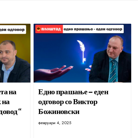
та на
Едно прашање – еден
 на
одговор со Виктор
одовод“
Божиновски
февруари 4, 2025