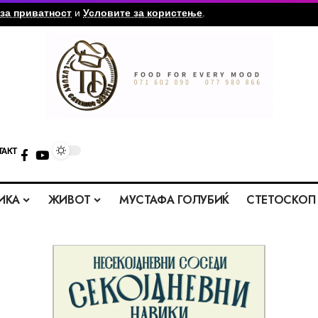
за приватност
и
Условите за користење
.
ТАКТ
ИКА
ЖИВОТ
МУСТАФА ГОЛУБИЌ
СТЕТОСКОП