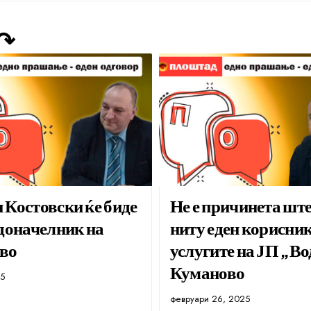
 ↷
Костовски ќе биде
Не е причинета ште
доначелник на
ниту еден корисник
во
услугите на ЈП „В
Куманово
25
февруари 26, 2025