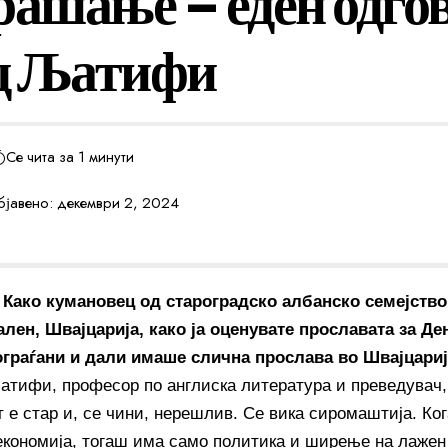
рашање – еден одгов
д Љатифи
Се чита за 1 минути
јавено: декември 2, 2024
Како кумановец од староградско албанско семејство,
ален, Швајцарија, како ја оценувате прославата за Де
граѓани и дали имаше слична прослава во Швајцари
тифи, професор по англиска литература и преведувач,
 е стар и, се чини, нерешлив. Се вика сиромаштија. Ког
економија, тогаш има само политика и ширење на лажен