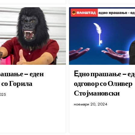
рашање – еден
Eдно прашање – ед
 со Горила
одговор со Оливер
Стојмановски
2025
ноември 20, 2024