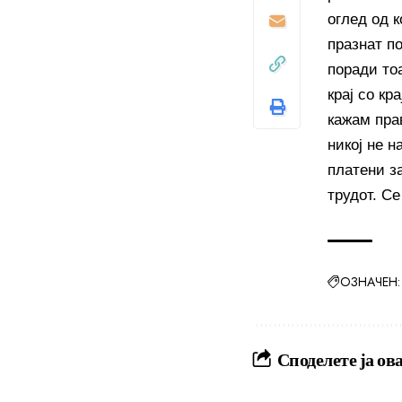
оглед од к
празнат п
поради то
крај со кр
кажам пра
никој не 
платени з
трудот. Се
ОЗНАЧЕН:
Споделете ја ова