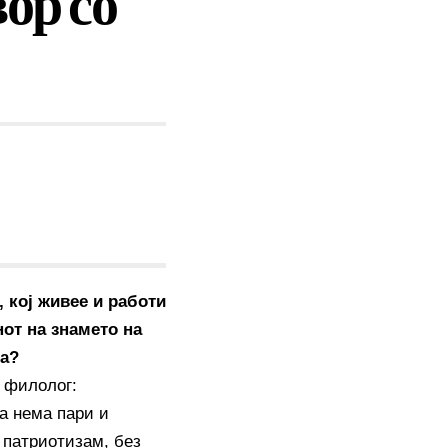
ор со
 кој живее и работи
нот на знамето на
ја?
 филолог:
а нема пари и
 патриотизам, без