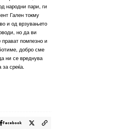
од народни пари, ги
Сент Гален токму
во и од врзувањето
оводи, но да ви
е прават помпезно и
аботиме, добро сме
да ни се вреднува
 за среќа.
Facebook