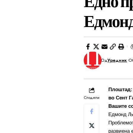
Едно п
Едмон
Од
Уредник
Об
Плоштад: 
Сподели
во Сент Г
Вашите со
Едмонд Ља
Проблемот
развиена 