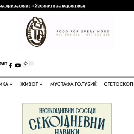
за приватност
и
Условите за користење
.
ТАКТ
ИКА
ЖИВОТ
МУСТАФА ГОЛУБИЌ
СТЕТОСКОП