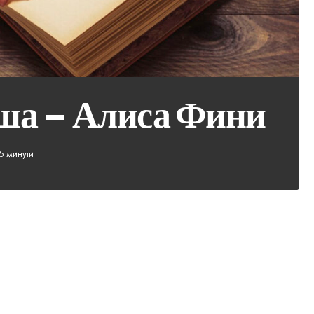
ша – Алиса Фини
5 минути
с