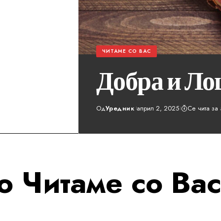
ЧИТАМЕ СО ВАС
Добра и Ло
Од
Уредник
април 2, 2025
Се чита за 
 Читаме со Ва