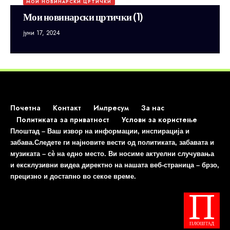
МОИ НОВИНАРСКИ ЦРТИЧКИ
Мои новинарски цртички (1)
јуни 17, 2024
Почетна
Контакт
Импресум
За нас
Политиката за приватност
Услови за користење
Плоштад – Ваш извор на информации, инспирација и
забава.Следете ги најновите вести од политиката, забавата и
музиката – сè на едно место. Ви носиме актуелни случувања
и ексклузивни видеа директно на нашата веб-страница – брзо,
прецизно и достапно во секое време.