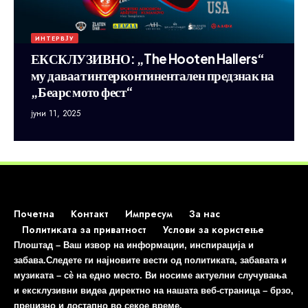
ИНТЕРВЈУ
ЕКСКЛУЗИВНО: „The Hooten Hallers“
му даваат интерконтинентален предзнак на
„Беарс мото фест“
јуни 11, 2025
Почетна
Контакт
Импресум
За нас
Политиката за приватност
Услови за користење
Плоштад – Ваш извор на информации, инспирација и
забава.Следете ги најновите вести од политиката, забавата и
музиката – сè на едно место. Ви носиме актуелни случувања
и ексклузивни видеа директно на нашата веб-страница – брзо,
прецизно и достапно во секое време.