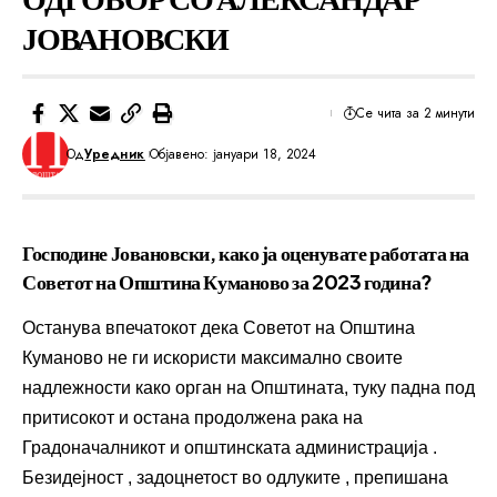
ЈОВАНОВСКИ
Се чита за 2 минути
Од
Уредник
Објавено: јануари 18, 2024
Господине Јовановски, како ја оценувате работата на
Советот на Општина Куманово за 2023 година?
Останува впечатокот дека Советот на Општина
Куманово не ги искористи максимално своите
надлежности како орган на Општината, туку падна под
притисокот и остана продолжена рака на
Градоначалникот и општинската администрација .
Безидејност , задоцнетост во одлуките , препишана