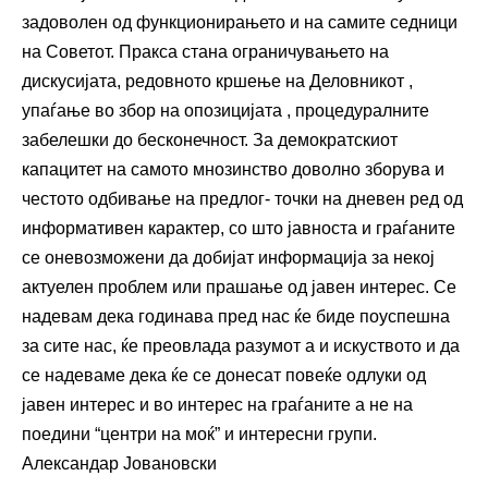
задоволен од функционирањето и на самите седници
на Советот. Пракса стана ограничувањето на
дискусијата, редовното кршење на Деловникот ,
упаѓање во збор на опозицијата , процедуралните
забелешки до бесконечност. За демократскиот
капацитет на самото мнозинство доволно зборува и
честото одбивање на предлог- точки на дневен ред од
информативен карактер, со што јавноста и граѓаните
се оневозможени да добијат информација за некој
актуелен проблем или прашање од јавен интерес. Се
надевам дека годинава пред нас ќе биде поуспешна
за сите нас, ќе преовлада разумот а и искуството и да
се надеваме дека ќе се донесат повеќе одлуки од
јавен интерес и во интерес на граѓаните а не на
поедини “центри на моќ” и интересни групи.
Александар Јовановски