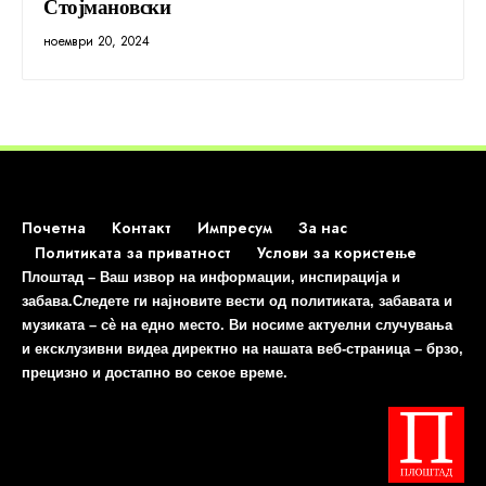
Стојмановски
ноември 20, 2024
Почетна
Контакт
Импресум
За нас
Политиката за приватност
Услови за користење
Плоштад – Ваш извор на информации, инспирација и
забава.Следете ги најновите вести од политиката, забавата и
музиката – сè на едно место. Ви носиме актуелни случувања
и ексклузивни видеа директно на нашата веб-страница – брзо,
прецизно и достапно во секое време.