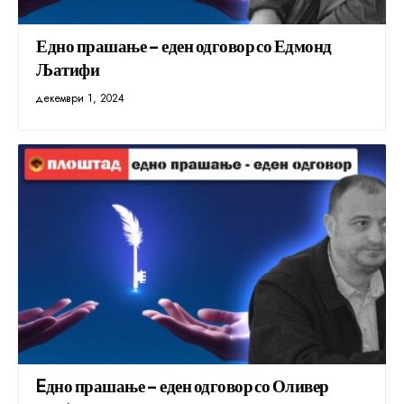
Едно прашање – еден одговор со Едмонд
Љатифи
декември 1, 2024
Eдно прашање – еден одговор со Оливер