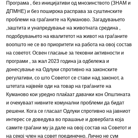
Програма , без иницијативи од мнозинството (ЗНАМ и
ДПМНЕ) и без поширока расправа за суштинските
проблеми на граѓаните на Куманово. Загадувањето
,заштита и унапредување на животната средина ,
подобрувањето на квалитетот на живот на граѓаните
воопшто не се во приоритети на работа на овој состав
на советот. Освен гласање за тековни активности и
програми , за жал 2023 година ја одбележа и
донесување на Одлуки спротивно на законските
регулативи, со што Советот се стави над законот, а
штетата највеќе оди на товар на граѓаните на
Куманово кои уредно плаќаат давачки кон Општината
и очекуваат нивните комунални проблеми да бидат
решени. Кога се гласаат Одлуки спротивно на јавниот
интерес се доведува во прашање и довербата која
самите граѓани му ја дале на овој состав на Советот и
на секој член на совет поединечно. Лично не сум