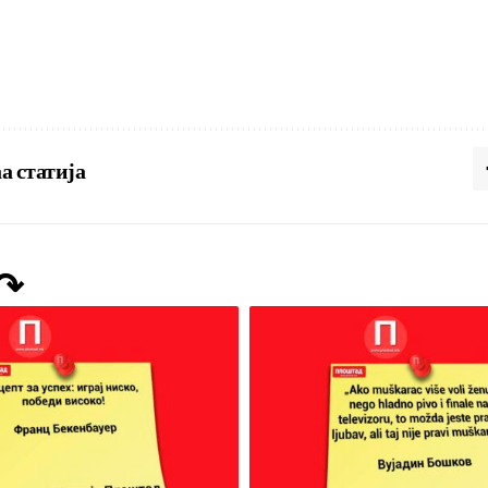
а статија
 ↷