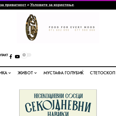
за приватност
и
Условите за користење
.
НТАКТ
ИКА
ЖИВОТ
МУСТАФА ГОЛУБИЌ
СТЕТОСКОП