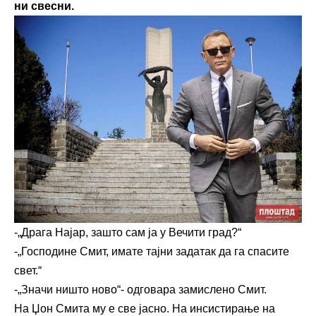
ни свесни.
-„Драга Најар, зашто сам ја у Вечити град?“
-„Господине Смит, имате тајни задатак да га спасите
свет.“
-„Значи ништо ново“- одговара замислено Смит.
На Џон Смита му е све јасно. На инсистирање на