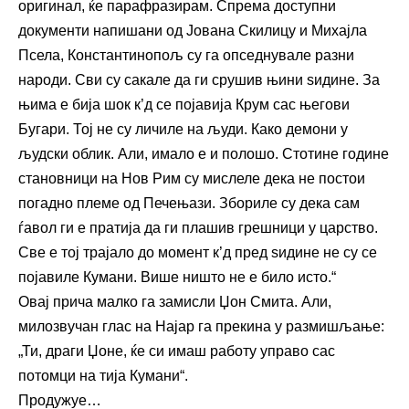
оригинал, ќе парафразирам. Спрема доступни
документи напишани од Јована Скилицу и Михајла
Псела, Константинопољ су га опседнувале разни
народи. Сви су сакале да ги срушив њини ѕидине. За
њима е бија шок к’д се појавија Крум сас његови
Бугари. Тој не су личиле на људи. Како демони у
људски облик. Али, имало е и полошо. Стотине године
становници на Нов Рим су мислеле дека не постои
погадно племе од Печењази. Збориле су дека сам
ѓавол ги е пратија да ги плашив грешници у царство.
Све е тој трајало до момент к’д пред ѕидине не су се
појавиле Кумани. Више ништо не е било исто.“
Овај прича малко га замисли Џон Смита. Али,
милозвучан глас на Најар га прекина у размишљање:
„Ти, драги Џоне, ќе си имаш работу управо сас
потомци на тија Кумани“.
Продужуе…