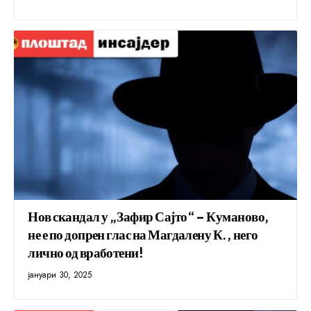
Нов скандал у „Зафир Сајто“ – Куманово,
не е по допрен глас на Магдалену К., него
лично од вработени!
јануари 30, 2025