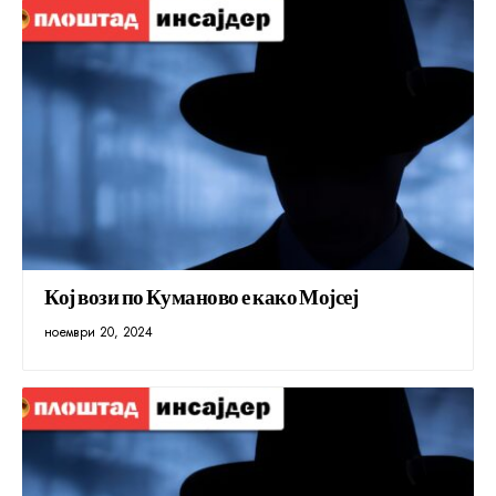
Кој вози по Куманово е како Мојсеј
ноември 20, 2024