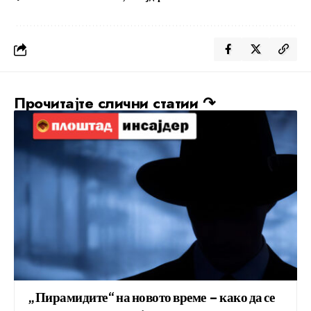
Прочитајте слични статии ↷
„Пирамидите“ на новото време – како да се