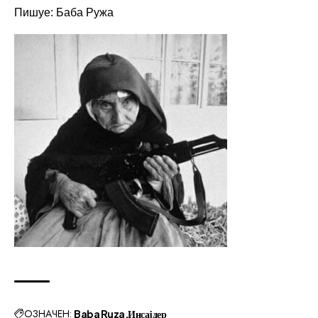
Пишуе: Баба Ружа
ОЗНАЧЕН:
Baba Ruza
Инсајдер