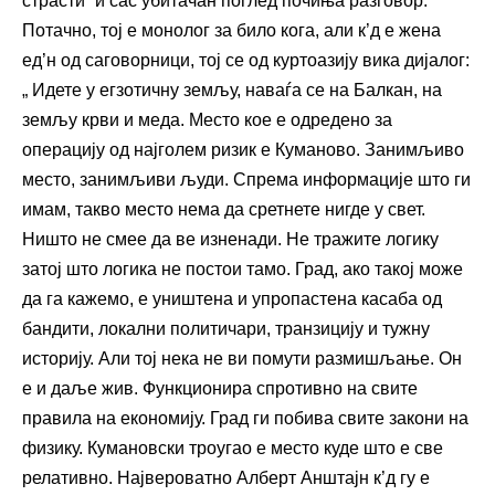
страсти“ и сас убитачан поглед почиња разговор.
Потачно, тој е монолог за било кога, али к’д е жена
ед’н од саговорници, тој се од куртоазију вика дијалог:
„ Идете у егзотичну земљу, наваѓа се на Балкан, на
земљу крви и меда. Место кое е одредено за
операцију од најголем ризик е Куманово. Занимљиво
место, занимљиви људи. Спрема информације што ги
имам, такво место нема да сретнете нигде у свет.
Ништо не смее да ве изненади. Не тражите логику
затој што логика не постои тамо. Град, ако такој може
да га кажемо, е уништена и упропастена касаба од
бандити, локални политичари, транзицију и тужну
историју. Али тој нека не ви помути размишљање. Он
е и даље жив. Функционира спротивно на свите
правила на економију. Град ги побива свите закони на
физику. Кумановски троугао е место куде што е све
релативно. Највероватно Алберт Анштајн к’д гу е