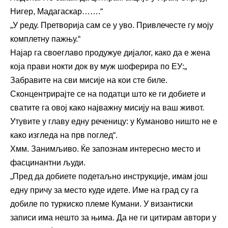
Нигер, Мадагаскар…….“
„У реду. Претворија сам се у уво. Привлечесте гу моју
комплетну пажњу.“
Најар га своеглаво продужуе дијалог, како да е жена
која прави нокти док ву муж шоферира по ЕУ:„
Забравите на сви мисије на кои сте биле.
Сконцентрирајте се на податци што ке ги добиете и
сватите га овој како најважну мисију на ваш живот.
Утувите у главу едну реченицу: у Куманово ништо не е
како изгледа на прв поглед“.
Хмм. Занимљиво. Ќе запознам интересно место и
фасцинантни људи.
„Пред да добиете подетаљно инструкције, имам још
едну причу за место куде идете. Име на град су га
добиле по туркиско племе Кумани. У византиски
записи има нешто за њима. Да не ги цитирам автори у