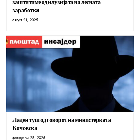
заштитиме од илузијата на лесната
заработкa
август 21, 2025
Ладен туш од говорот на министерката
Кочовска
февруари 28, 2025