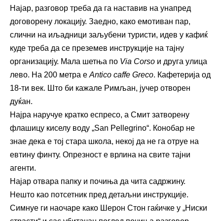
Најар, разговор треба да га наставив на унапред
договорену локацију. Заедно, како емотиван пар,
слични на иљадници заљубени туристи, идев у кафиќ
куде треба да се преземев инструкције на тајну
организацију. Мала шетња по
Via Corso
и друга улица
лево. На 200 метра е
Antico caffe Greco
. Кафетерија од
18-ти век. Што би кажале Римљан, јучер отворен
дуќан.
Најра наручуе кратко еспресо, а Смит затворену
флашицу киселу воду „San Pellegrino“. Конобар не
знае дека е тој стара школа, некој да не га отруе на
евтину финту. Опрезност е врлина на свите тајни
агенти.
Најар отвара папку и почиња да чита садржину.
Нешто као потсетник пред детаљни инструкције.
Симнуе ги наочаре како Шерон Стон гаќичке у „Ниски