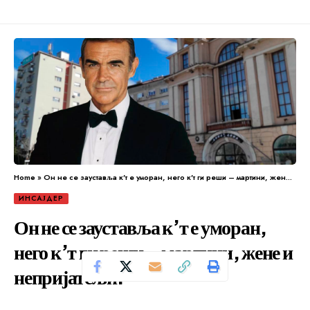
Home
»
Он не се зауставља к’т е уморан, него к’т ги реши – мартини, жене и непријатељи.
ИНСАЈДЕР
Он не се зауставља к’т е уморан,
него к’т ги реши – мартини, жене и
непријатељи.