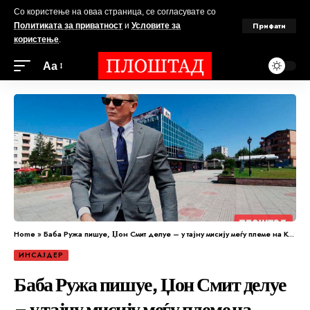
Со користење на оваа страница, се согласувате со
Прифати
Политиката за приватност
и
Условите за
користење
.
Аа
Home
»
Баба Ружа пишуе, Џон Смит делуе – у тајну мисију меѓу племе на Кумани
ИНСАЈДЕР
Баба Ружа пишуе, Џон Смит делуе
– у тајну мисију меѓу племе на