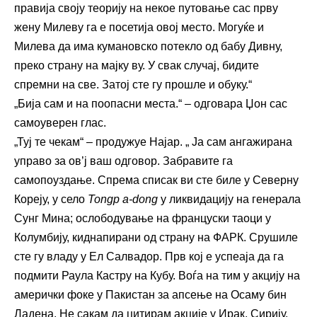
правија своју теорију на некое путовање сас прву
жену Милеву га е посетија овој место. Могуќе и
Милева да има кумановско потекло од бабу Дивну,
преко страну на мајку ву. У свак случај, бидите
спремни на све. Затој сте гу прошле и обуку.“
„Бија сам и на поопасни места.“ – одговара Џон сас
самоуверен глас.
„Туј те чекам“ – продужуе Најар. „ Ја сам ангажирана
управо за ов’ј ваш одговор. Забравите га
самопоуздање. Спрема списак ви сте биле у Северну
Кореју, у село
Tongp a-dong
у ликвидацију на генерала
Сунг Мина; ослободување на француски таоци у
Колумбију, киднапирани од страну на ФАРК. Срушиле
сте гу владу у Ел Салвадор. Прв кој е успеаја да га
подмити Раула Кастру на Кубу. Воѓа на тим у акцију на
амерички фоке у Пакистан за апсење на Осаму бин
Ладена. Не сакам да цитирам акције у Ирак, Сирију,