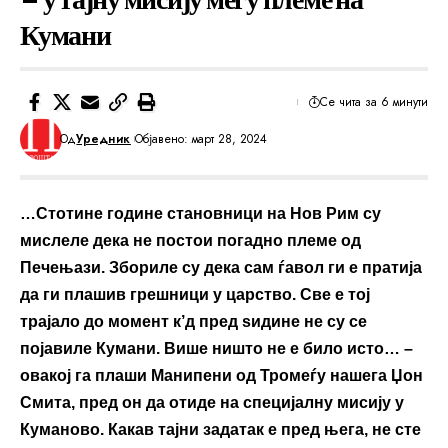
Кумани
Се чита за 6 минути
Од
Уредник
Објавено: март 28, 2024
…Стотине године становници на Нов Рим су
мислеле дека не постои погадно племе од
Печењази. Збориле су дека сам ѓавол ги е пратија
да ги плашив грешници у царство. Све е тој
трајало до момент к’д пред ѕидине не су се
појавиле Кумани. Више ништо не е било исто… –
овакој га плаши Манипени од Тромеѓу нашега Џон
Смита, пред он да отиде на специјалну мисију у
Куманово. Какав тајни задатак е пред њега, не сте