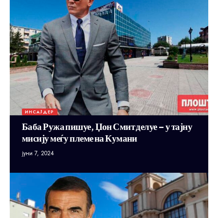
ИНСАЈДЕР
Баба Ружа пишуе, Џон Смит делуе – у тајну
мисију меѓу племе на Кумани
јуни 7, 2024