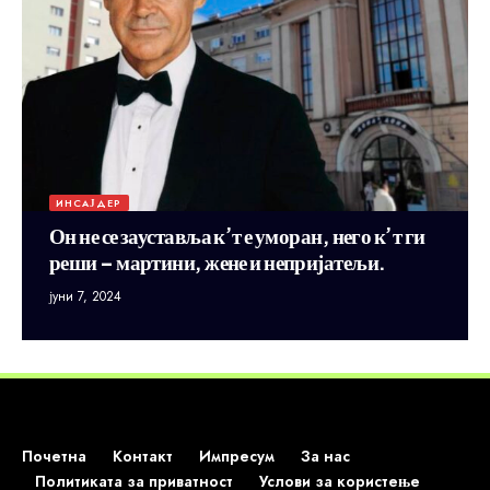
ИНСАЈДЕР
Он не се зауставља к’т е уморан, него к’т ги
реши – мартини, жене и непријатељи.
јуни 7, 2024
Почетна
Контакт
Импресум
За нас
Политиката за приватност
Услови за користење