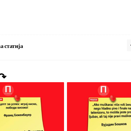
а статија
 ↷