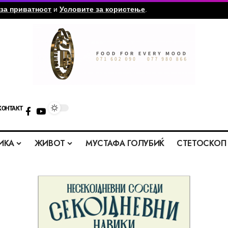
за приватност
и
Условите за користење
.
КОНТАКТ
ИКА
ЖИВОТ
МУСТАФА ГОЛУБИЌ
СТЕТОСКОП