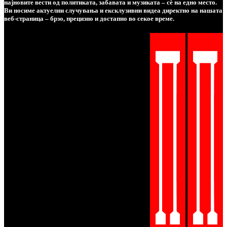
најновите вести од политиката, забавата и музиката – сè на едно место.
Ви носиме актуелни случувања и ексклузивни видеа директно на нашата
веб-страница – брзо, прецизно и достапно во секое време.