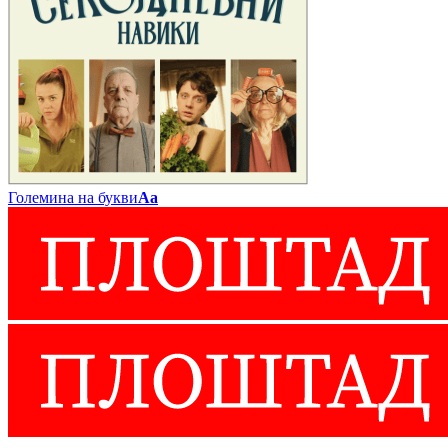
Големина на букви
Аа