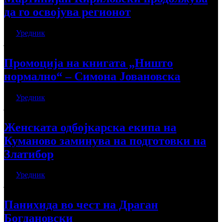
да го освојува регионот
Од
Уредник
јуни 25, 2026
Промоција на книгата „Ништо
нормално“ – Симона Јовановска
Од
Уредник
јуни 9, 2026
Женската одбојкарска екипа на
Куманово заминува на подготовки на
Златибор
Од
Уредник
јуни 4, 2026
Панихида во чест на Драган
Богдановски