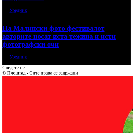
Од
Уредник
мај 31, 2026
На Малински фото фестивалот
авторите носат иста тежина и исти
фотографски очи
Од
Уредник
мај 26, 2026
Следете не
© Плоштад - Сите права се задржани