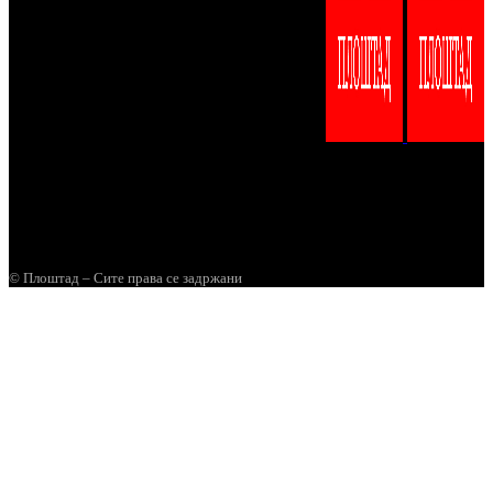
13к
Следбеници
Допаѓања
34.3к
Следбеници
Следи
4.42М
Subscribers
Subscribe
30.4к
Следбеници
Следи
© Плоштад – Сите права се задржани