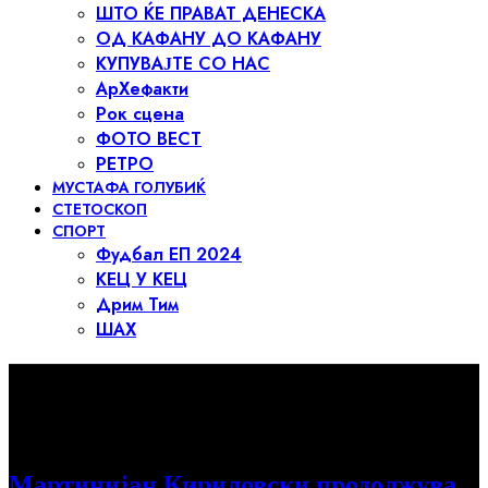
ШТО ЌЕ ПРАВАТ ДЕНЕСКА
ОД КАФАНУ ДО КАФАНУ
КУПУВАЈТЕ СО НАС
АрХефакти
Рок сцена
ФОТО ВЕСТ
РЕТРО
МУСТАФА ГОЛУБИЌ
СТЕТОСКОП
СПОРТ
Фудбал ЕП 2024
КЕЦ У КЕЦ
Дрим Тим
ШАХ
Најнови вести →
Мартинијан Кириловски продолжува