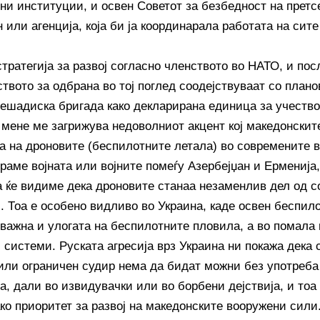
ни институции, и освен Советот за безбедност на претс
н или агенција, која би ја координарала работата на сит
тратегија за развој согласно членството во НАТО, и пос
твото за одбрана во тој поглед соодејствуваат со план
пешадиска бригада како декларирана единица за учество
 мене ме загрижува недоволниот акцент кој македонскит
та на дроновите (беспилотните летала) во современите в
раме војната или војните помеѓу Азербејџан и Ерменија,
а ќе видиме дека дроновите станаа незаменлив дел од 
. Тоа е особено видливо во Украина, каде освен беспил
 важна и улогата на беспилотните пловила, а во помала 
 системи. Руската агресија врз Украина ни покажа дека 
или ограничен судир нема да бидат можни без употреба
а, дали во извидувачки или во борбени дејствија, и тоа
ко приоритет за развој на македонските вооружени сили.