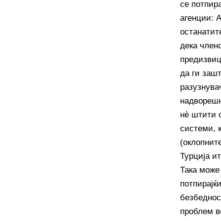
се потпир
агенции: 
останатит
дека член
предизвиц
да ги зашт
разузнува
надворешн
нѐ штити 
системи, 
(оклопнит
Турција и
Така може
потпирајќ
безбеднос
проблем в