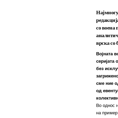
Најмногу
редакција
со воена 
аналитич
врска со 
Војната в
серијата 
без исклу
загрижено
сме ние о
од евенту
колективн
Во однос 
на пример