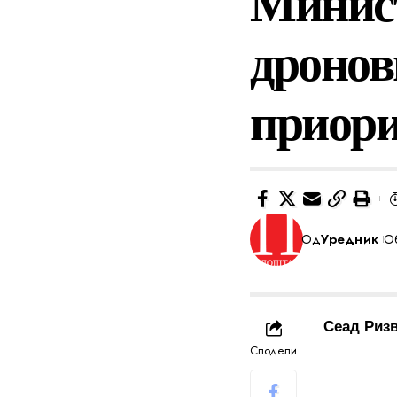
Минист
дронови
приори
Од
Уредник
Об
Сеад Ризв
Сподели