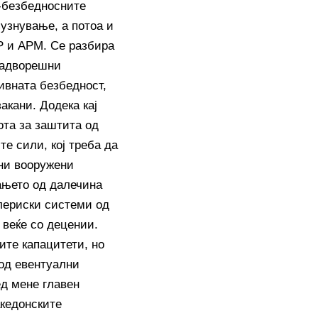
 -безбедносните
зузнување, а потоа и
Р и АРМ. Се разбира
надворешни
тивната безбедност,
акани. Додека кај
ота за заштита од
е сили, кој треба да
ни вооружени
ањето од далечина
лериски системи од
 веќе со децении.
ите капацитети, но
 од евентуални
д мене главен
акедонските