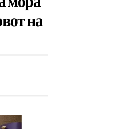
а мора
рвот на