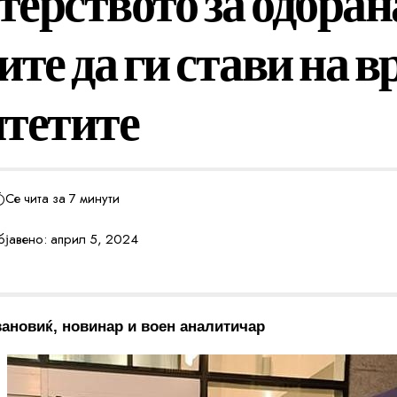
ерството за одбран
те да ги стави на в
тетите
Се чита за 7 минути
јавено: април 5, 2024
ановиќ, новинар и воен аналитичар