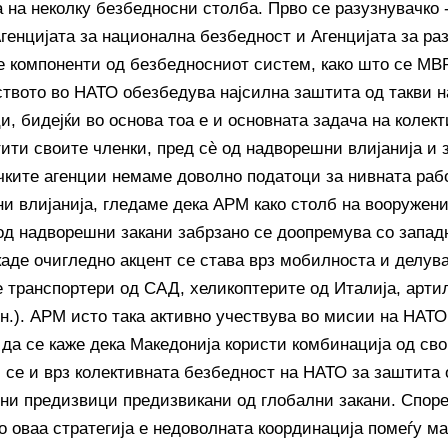
а на неколку безбедносни столба. Прво се разузнувачко
Агенцијата за национална безбедност и Агенцијата за ра
е компоненти од безбедносниот систем, како што се МВ
ството во НАТО обезбедува најсилна заштита од такви 
и, бидејќи во основа тоа е и основната задача на колек
ити своите членки, пред сѐ од надворешни влијанија и з
чките агенции немаме доволно податоци за нивната раб
и влијанија, гледаме дека АРМ како столб на вооруженит
од надворешни закани забрзано се доопремува со запад
каде очигледно акцент се става врз мобилноста и делув
е транспортери од САД, хеликоптерите од Италија, арти
тн.). АРМ исто така активно учествува во мисии на НАТО
 да се каже дека Македонија користи комбинација од сво
и се и врз колективната безбедност на НАТО за заштита
ни предизвици предизвикани од глобални закани. Споре
о оваа стратегија е недоволната координација помеѓу м