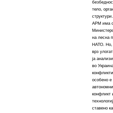
безбеднос
тело, орга
структури.
АРМ има с
Министерс
на лесна 
НАТО. Но,
врз улога
ја анализи
во Украин
конфликти
особено е
автономни
конфликт 
технологиј
ставено ка