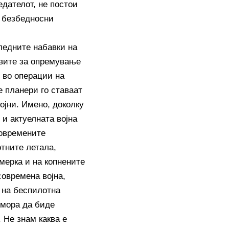
едателот, не постои
е безбедносни
ледните набавки на
овите за опремување
 во операции на
е планери го ставаат
ојни. Имено, доколку
 и актуелната војна
современите
отните летала,
мерка и на копнените
современа војна,
 на беспилотна
 мора да биде
 Не знам каква е