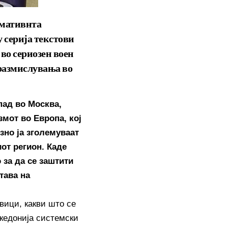
рмативнта
у серија текстови
 во сериозен воен
 размислувања во
пад во Москва,
змот во Европа, кој
зно ја зголемуваат
иот регион. Каде
 за да се заштити
тава на
вици, какви што се
акедонија системски