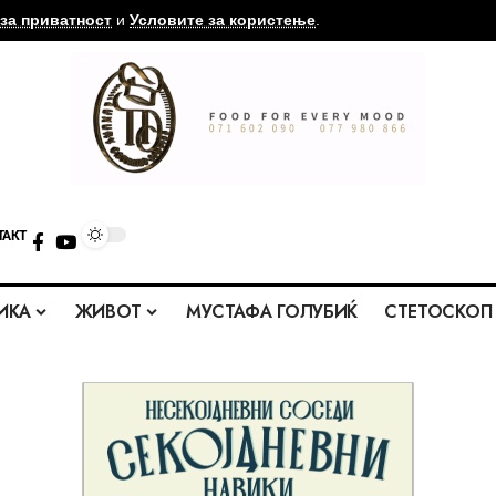
за приватност
и
Условите за користење
.
ТАКТ
ИКА
ЖИВОТ
МУСТАФА ГОЛУБИЌ
СТЕТОСКОП