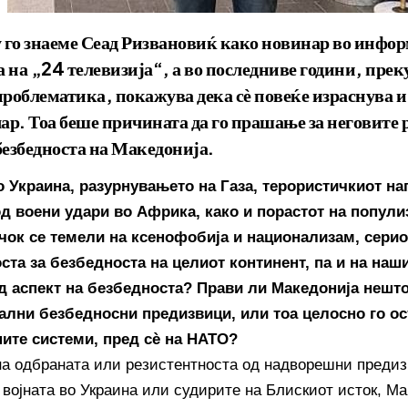
 го знаеме Сеад Ризвановиќ како новинар во инфо
 на „24 телевизија“, а во последниве години, прек
проблематика, покажува дека сѐ повеќе израснува и
ар. Тоа беше причината да го прашање за неговите
безбедноста на Македонија.
о Украина, разурнувањето на Газа, терористичкиот на
од воени удари во Африка, како и порастот на попули
чок се темели на ксенофобија и национализам, серио
ста за безбедноста на целиот континент, па и на наш
д аспект на безбедноста? Прави ли Македонија нешто
ални безбедносни предизвици, или тоа целосно го ос
ите системи, пред сѐ на НАТО?
на одбраната или резистентноста од надворешни предиз
 војната во Украина или судирите на Блискиот исток, М