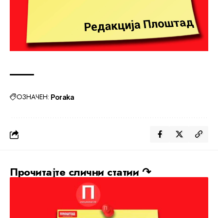
ОЗНАЧЕН:
Poraka
Прочитајте слични статии ↷