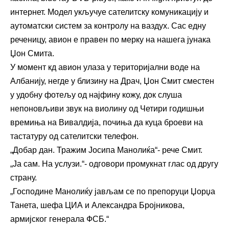
интернет. Модел укључуе сателитску комуникацију и
аутоматски систем за контролу на ваздух. Сас едну
реченицу, авион е правен по мерку на нашега јунака
Џон Смита.
У момент кд авион улаза у територијални воде на
Албанију, негде у близину на Драч, Џон Смит сместен
у удобну фотељу од најфину кожу, док слуша
непоновљиви звук на виолину од Четири годишњи
времиња на Вивалдија, почиња да куца броеви на
тастатуру од сателитски телефон.
„Добар дан. Тражим Јосипа Манолиќа“- рече Смит.
„Ја сам. На услузи.“- одговори промукнат глас од другу
страну.
„Господине Манолиќу јављам се по препоруци Џорџа
Танета, шефа ЦИА и Александра Бројникова,
армијског генерала ФСБ.“