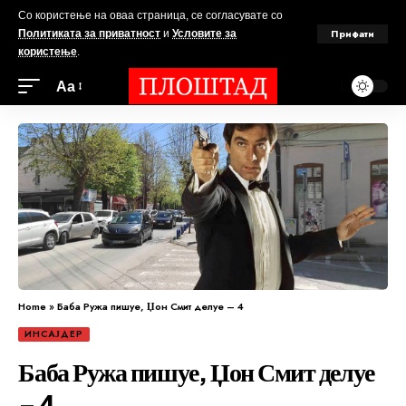
Со користење на оваа страница, се согласувате со
Прифати
Политиката за приватност
и
Условите за
користење
.
Аа
Home
»
Баба Ружа пишуе, Џон Смит делуе – 4
ИНСАЈДЕР
Баба Ружа пишуе, Џон Смит делуе
– 4