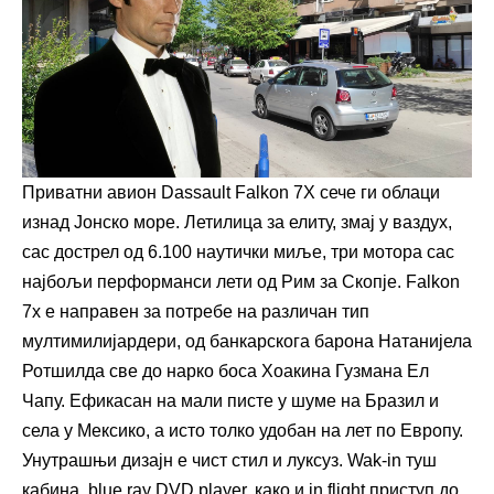
Приватни авион Dassault Falkon 7X сече ги облаци
изнад Јонско море. Летилица за елиту, змај у ваздух,
сас дострел од 6.100 наутички миље, три мотора сас
најбољи перформанси лети од Рим за Скопје. Falkon
7x е направен за потребе на различан тип
мултимилијардери, од банкарскога барона Натанијела
Ротшилда све до нарко боса Хоакина Гузмана Ел
Чапу. Ефикасан на мали писте у шуме на Бразил и
села у Мексико, а исто толко удобан на лет по Европу.
Унутрашњи дизајн е чист стил и луксуз. Wak-in туш
кабина, blue ray DVD player, како и in flight приступ до