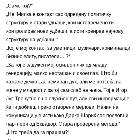
„Само тој?“
„Не. Милка е контакт сас одредену политичку
структуру и стари удбаши, кои истовремено ги
контролирав нови удбаши, а исти креирав најнову
структуру на удбаши. “
„Кој е мој контакт за уметници, музичари, криминалци,
бизнис елиту, писатели….?“
„За тој е задужен мој омиљен лик од младу
генерацију, малко несташан и своеглав. Што би
кажале дечко сас немиран дух, али ме потсеќа на
мене у младост и затој сам слаб на њега. Тој е Игор
Југ. Тренутно е на службен пут, али сви информације
ќе ги добиеш преко отворени мејлови. Начин на
комуникацију е исти како Дарко Шариќ сас пословни
партнери од Еквадор. Стара проверена метода.“
„Што треба да га прашам?“