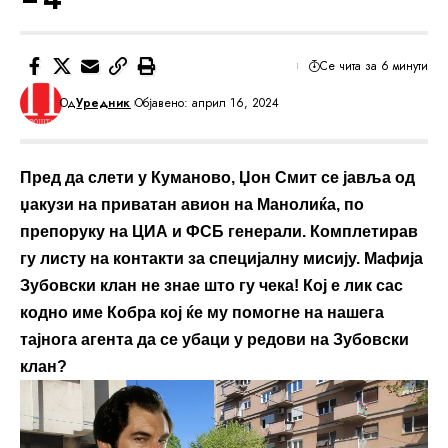
Се чита за 6 минути
Од
Уредник
Објавено: април 16, 2024
Пред да слети у Куманово, Џон Смит се јавља од
џакузи на приватан авион на Манолиќа, по
препоруку на ЦИА и ФСБ генерали. Комплетирав
гу листу на контакти за специјалну мисију. Мафија
Зубовски клан не знае што гу чека! Кој е лик сас
кодно име Кобра кој ќе му помогне на нашега
тајнога агента да се убаци у редови на Зубовски
клан?