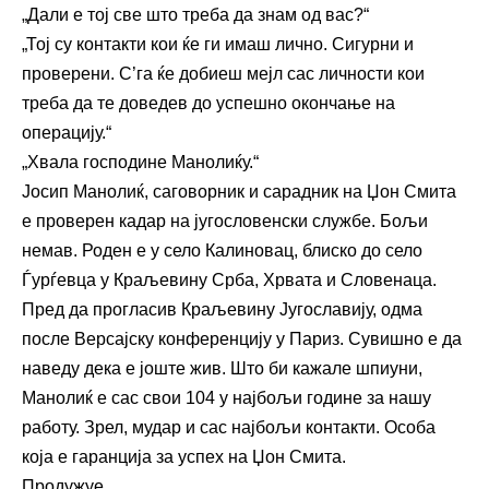
„Дали е тој све што треба да знам од вас?“
„Тој су контакти кои ќе ги имаш лично. Сигурни и
проверени. С’га ќе добиеш мејл сас личности кои
треба да те доведев до успешно окончање на
операцију.“
„Хвала господине Манолиќу.“
Јосип Манолиќ, саговорник и сарадник на Џон Смита
е проверен кадар на југословенски службе. Бољи
немав. Роден е у село Калиновац, блиско до село
Ѓурѓевца у Краљевину Срба, Хрвата и Словенаца.
Пред да прогласив Краљевину Југославију, одма
после Версајску конференцију у Париз. Сувишно е да
наведу дека е јоште жив. Што би кажале шпиуни,
Манолиќ е сас свои 104 у најбољи године за нашу
работу. Зрел, мудар и сас најбољи контакти. Особа
која е гаранција за успех на Џон Смита.
Продужуе…