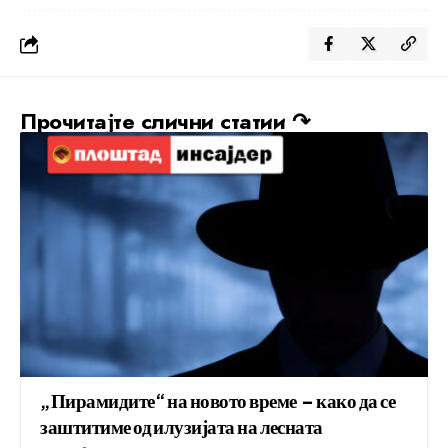
Прочитајте слични статии ↷
„Пирамидите“ на новото време – како да се
заштитиме од илузијата на лесната