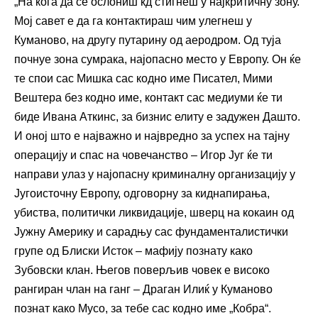
„На кога да се ослониш кд стигнеш у најкритичну зону.
Мој савет е да га контактираш чим улегнеш у
Куманово, на другу путарину од аеродром. Од туја
почнуе зона сумрака, најопасно место у Европу. Он ќе
те спои сас Мишка сас кодно име Писател, Мими
Вештера без кодно име, контакт сас медиуми ќе ти
биде Ивана Аткинс, за бизнис елиту е задужен Дашто.
И оној што е најважно и највредно за успех на тајну
операцију и спас на човечанство – Игор Југ ќе ти
направи улаз у најопасну криминалну организацију у
Југоисточну Европу, одговорну за киднапирања,
убиства, политички ликвидације, шверц на кокаин од
Јужну Америку и сарадњу сас фундаменталистички
групе од Блиски Исток – мафију познату како
Зубовски клан. Његов поверљив човек е високо
рангиран члан на ганг – Драган Илиќ у Куманово
познат како Мусо, за тебе сас кодно име „Кобра“.