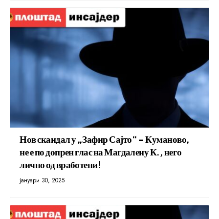
Нов скандал у „Зафир Сајто“ – Куманово,
не е по допрен глас на Магдалену К., него
лично од вработени!
јануари 30, 2025