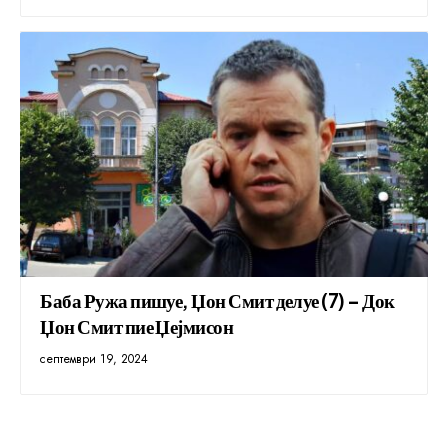
Баба Ружа пишуе, Џон Смит делуе (7) – Док
Џон Смит пие Џејмисон
септември 19, 2024