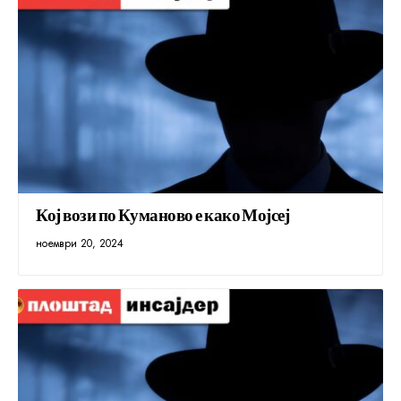
Кој вози по Куманово е како Мојсеј
ноември 20, 2024