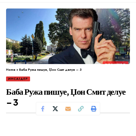
Home
»
Баба Ружа пишуе, Џон Смит делуе – 3
ИНСАЈДЕР
Баба Ружа пишуе, Џон Смит делуе
– 3
Се чита за 4 минути
Од
Уредник
Објавено: април 3, 2024