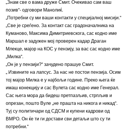
„Знам све о вама друже Смит. Очекивао сам ваш
позив“- одговори Манолиќ.
„Потребни су ми ваши контакти у специјалној мисији.“
„Све је среѓено. За контакт сас градоначалника на
Куманово, Максима Димитриевскога, сас кодно име
Маршал е задужен мој проверен кадар Драган
Млекце, мајор на КОС у пензију, за вас сас кодно име
„Милка“.
„Он је у пензији?“ зачудено прашуе Смит.
„ Извините на лапсус. За нас не постои пензија. Осим
тој мајор Милка е у најбољи године. Преко њега ќе
имаш конекцију и сас Вулета сас кодно име Генерал.
Сас њега мора да бидеш претпазљив, стрпљив и
опрезан, пошто Вуле „не прашта на никога и никад“.
Туј су политичари од СДСМ и купени кадрови од
ВМРО. Он ќе ти ги достави сви детаљи што су ти
потребни.“