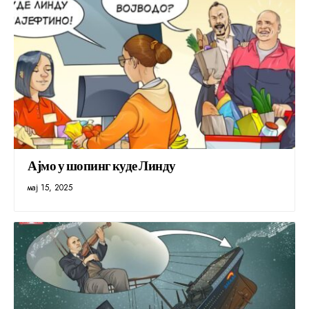
Ајмо у шопинг куде Линду
мај 15, 2025