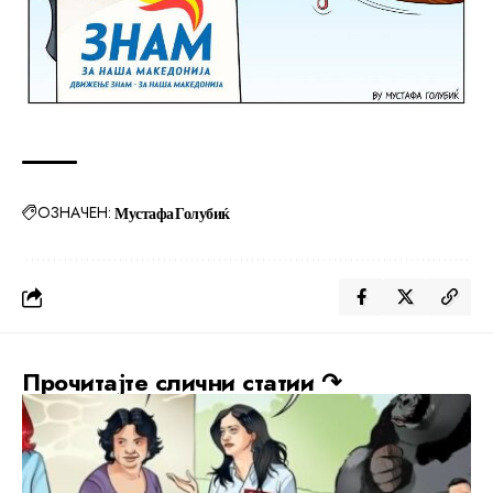
ОЗНАЧЕН:
Мустафа Голубиќ
Прочитајте слични статии ↷