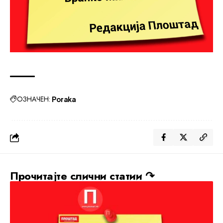
ОЗНАЧЕН:
Poraka
Прочитајте слични статии ↷