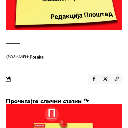
ОЗНАЧЕН:
Poraka
Прочитајте слични статии ↷