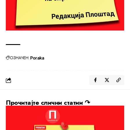
ОЗНАЧЕН:
Poraka
Прочитајте слични статии ↷