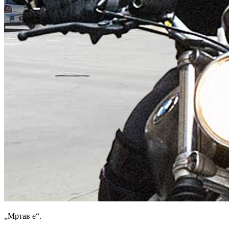
„Мртав е“.