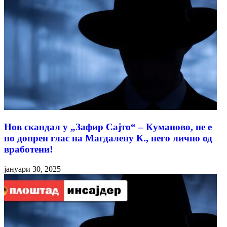
Нов скандал у „Зафир Сајто“ – Куманово, не е
по допрен глас на Магдалену К., него лично од
вработени!
јануари 30, 2025