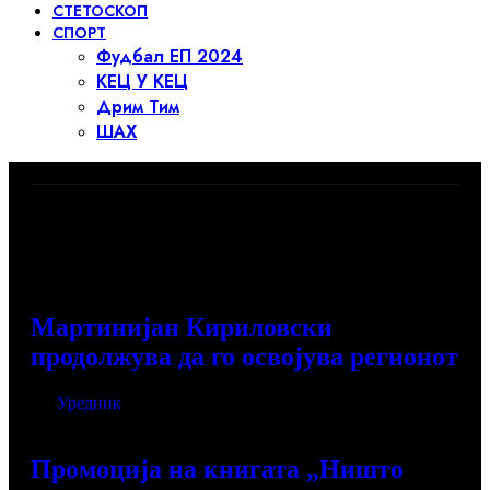
СТЕТОСКОП
СПОРТ
Фудбал ЕП 2024
КЕЦ У КЕЦ
Дрим Тим
ШАХ
Најнови вести →
Мартинијан Кириловски
продолжува да го освојува регионот
Од
Уредник
јуни 25, 2026
Промоција на книгата „Ништо