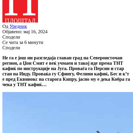
Од
Уредник
Објавено: мај 16, 2024
Сподели
Се чита за 6 минути
Сподели
Не га е још ни разгледаја главан град на Североисточан
регион, а Џон Смит е веќ учмаен и такој иде према ТНТ
кафиќ по инструкције на Југа. Проваѓа га Персин и стар
стан на Инду. Проваќа гу Сфингу, Фелини кафиќ, Бес и к’т
е пред Еквинокс на старога Кипру, јасно му е дека Кобра га
чека у ТНТ кафиќ…