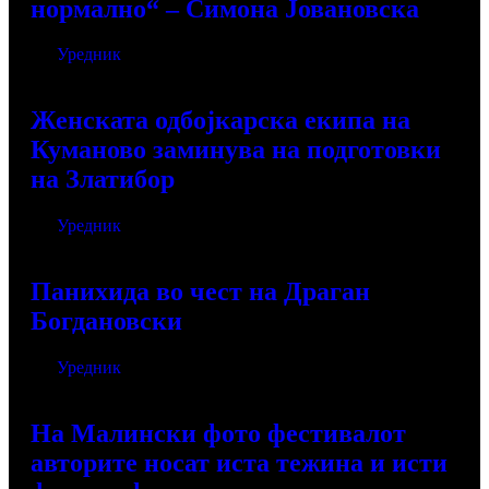
нормално“ – Симона Јовановска
Од
Уредник
јуни 9, 2026
Женската одбојкарска екипа на
Куманово заминува на подготовки
на Златибор
Од
Уредник
јуни 4, 2026
Панихида во чест на Драган
Богдановски
Од
Уредник
мај 31, 2026
На Малински фото фестивалот
авторите носат иста тежина и исти