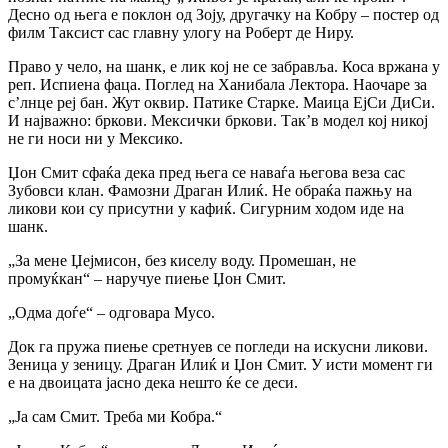
Десно од њега е поклон од Зоју, другачку на Кобру – постер од
филм Таксист сас главну улогу на Роберт де Ниру.
Право у чело, на шанк, е лик кој не се забравља. Коса вржана у
реп. Испиена фаца. Поглед на Ханибала Лектора. Наочаре за
с’лнце реј бан. Жут оквир. Патике Старке. Маица ЕјСи ДиСи.
И најважно: бркови. Мексички бркови. Так’в модел кој никој
не ги носи ни у Мексико.
Џон Смит сфаќа дека пред њега се наваѓа његова веза сас
Зубовси клан. Фамозни Драган Илиќ. Не обраќа пажњу на
ликови кои су присутни у кафиќ. Сигурним ходом иде на
шанк.
„За мене Џејмисон, без киселу воду. Промешан, не
промуќкан“ – наручуе пиење Џон Смит.
„Одма доѓе“ – одговара Мусо.
Док га пружа пиење сретнуев се погледи на искусни ликови.
Зеница у зеницу. Драган Илиќ и Џон Смит. У исти момент ги
е на двоицата јасно дека нешто ќе се деси.
„Ја сам Смит. Треба ми Кобра.“