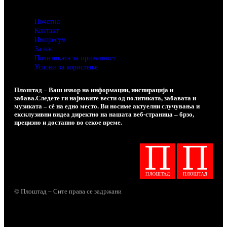
Почетна
Контакт
Импресум
За нас
Политиката за приватност
Услови за користење
Плоштад – Ваш извор на информации, инспирација и
забава.Следете ги најновите вести од политиката, забавата и
музиката – сè на едно место. Ви носиме актуелни случувања и
ексклузивни видеа директно на нашата веб-страница – брзо,
прецизно и достапно во секое време.
© Плоштад – Сите права се задржани