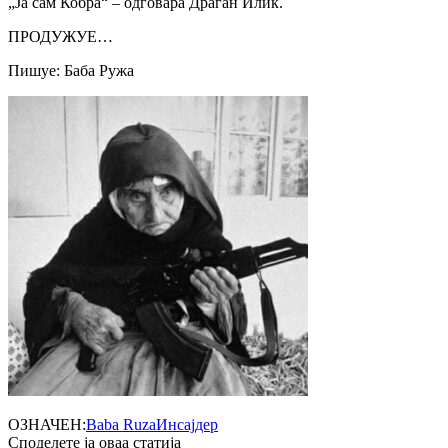
„Ја сам Кобра“ – одговара Драган Илиќ.
ПРОДУЖУЕ…
Пишуе: Баба Ружа
ОЗНАЧЕН:
Baba Ruza
Инсајдер
Споделете ја оваа статија