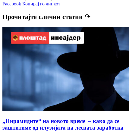
Facebook
Копирај го линкот
Прочитајте слични статии ↷
„Пирамидите“ на новото време – како да се
заштитиме од илузијата на лесната заработкa