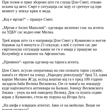
Прв позив и први зборови што ги слуша Џон Смит, откако
искача од авто. Смрт е ситуација сас коју се сретнуе од прв
момент у земљу крви и меда.
„Кој е мртав?“ – прашуе Смит.
„Мртав е Јосип Манолиќ“- одговара засипнат глас на агента
на УДБУ сас кодно име Милка.
Треќ корак што га е направија Џон Смит у Куманово и његов
боравак од 6 минута и 23 секунде, а веќ е суочен сас две
смртоносни ситуације какви не ги е имаја у прашуме на
Колумбију и планине на Афганистан.
„Примено“- кратак одговор на тајнога агента.
Џон Смит, исусан оперативац на сви познати тајни службе,
наваѓа се збунет на улицу „Народну револуцију“ број 53, одма
карши Милана Ж’ду, испод коштан кој га е пред 100 године
засадила баба Велика Весковска. Он се наваѓа на локацију
куде најпознатога антиквара на Балкан, Јовицу Весковскога
Јокана – унук на веќ наведену Велику. Док га пушта седми
корак у Куманово, стиза му порука од Игора Југа.
„На шефа е извршен атентат. Јави се на мобилан. Више не
важив правила“.