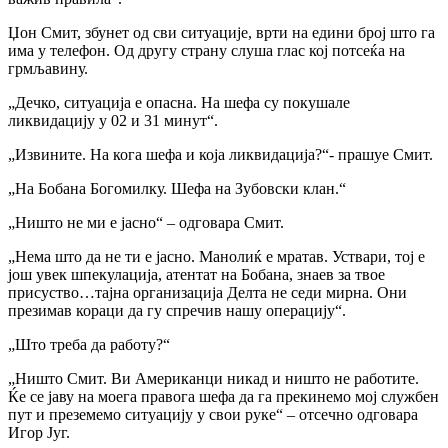
Џон Смит, збунет од сви ситуације, врти на едини број што га
има у телефон. Од другу страну слуша глас кој потсеќа на
грмљавину.
„Дечко, ситуација е опасна. На шефа су покушале
ликвидацију у 02 и 31 минут“.
„Извините. На кога шефа и која ликвидација?“- прашуе Смит.
„На Бобана Богомилку. Шефа на Зубовски клан.“
„Ништо не ми е јасно“ – одговара Смит.
„Нема што да не ти е јасно. Манолиќ е мратав. Уствари, тој е
још увек шпекулација, атентат на Бобана, знаев за твое
присуство…тајна организација Делта не седи мирна. Они
презимав кораци да гу спречив нашу операцију“.
„Што треба да работу?“
„Ништо Смит. Ви Американци никад и ништо не работите.
Ќе се јаву на моега правога шефа да га прекинемо мој службен
пут и преземемо ситуацију у свои руке“ – отсечно одговара
Игор Југ.