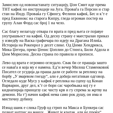
Замислен од новонастанату ситуацију, Џон Смит иде према
ТНТ кафиќ по инструкције на Југа. Проваѓа га Персин и стар
стан на Инду. Проваќа гу Сфингу, Фелини кафиќ, Бес и к’т е
пред Еквинокс на старога Кипру, гледа огроман постер на
групу Алан Форд сас број 1 на чело.
Сас благу нелагоду отвара ги врата и пред њега се појавуе
унутрашњост на кафиќ. Од десну страну е маестралан приказ
у изведбу на Васка графичара по идеју на Драгана Илиќа.
Историја на Рокенрол у десет слике. Од Џими Хендрикса,
Мика Џегера, преко Џенис Џоплин до Стинга, Били Ајдола и
Џим Морисона. Десна страна по правила и прописи.
Лево од врата е огромно огледало. Свак би се прашаја зашто
се наваѓа и која му е намена. Ед’н вечер Милош Стаменковиќ
Писател се усудија да праша дали се работи за реплику на
борбу „У змајевом гнезду“, али е добија негативан одговор.
Огледало куде Мусу у кафиќ е реплика на сцену од Конан
Варварин, друг дел, к’т се бори сас чаробњака кој гу е
киднапираја принцезу сас чисту крв и гу спрема за жртву на
демони. На т’ј начин кафиќ нема само рок душу, он има и
мистичну дубину.
Изнад шанк е слика Груф од стрип на Макса и Бункера сас
познат натпис на маицу „ Живот је кратак, али ќе проќи“.