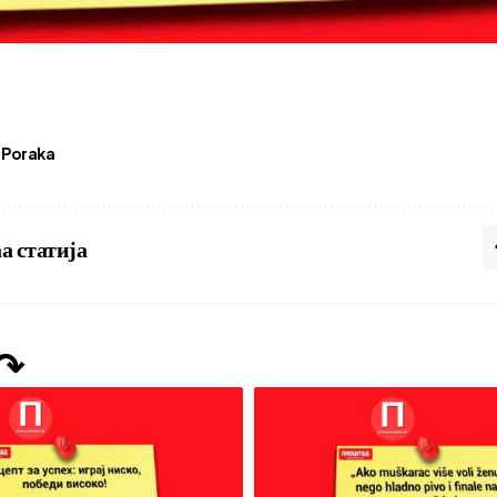
Poraka
а статија
 ↷