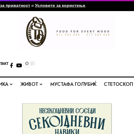
за приватност
и
Условите за користење
.
ТАКТ
ИКА
ЖИВОТ
МУСТАФА ГОЛУБИЌ
СТЕТОСКОП