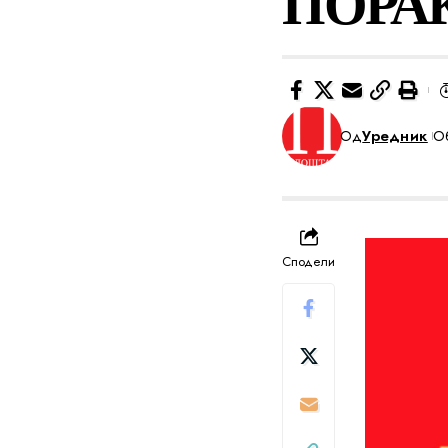
ПОРА
Од
Уредник
Об
Сподели