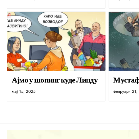
Ајмо у шопинг куде Линду
Мустаф
мај 15, 2025
февруари 21,