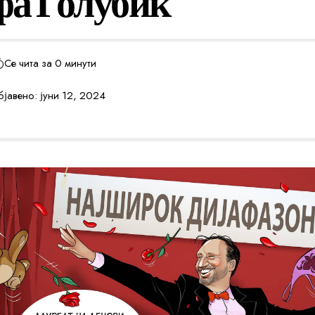
а Голубиќ
Се чита за 0 минути
јавено: јуни 12, 2024