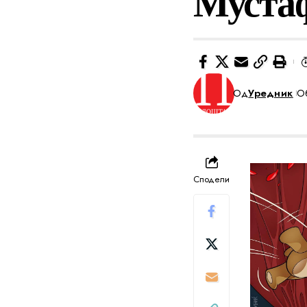
Мустаф
Од
Уредник
Об
Сподели