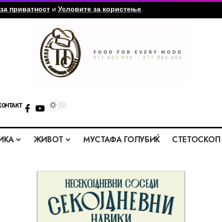
за приватност
и
Условите за користење
.
КОНТАКТ
ИКА
ЖИВОТ
МУСТАФА ГОЛУБИЌ
СТЕТОСКОП