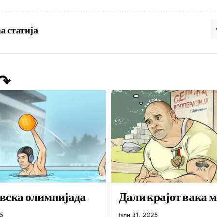
а статија
 ↷
вска олимпијада
Дали крајот вака 
25
јули 31, 2025