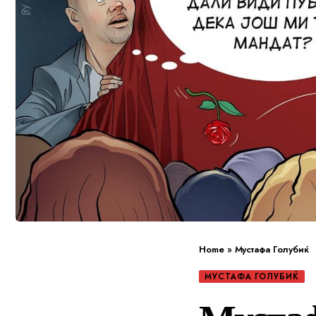
Home
»
Мустафа Голубиќ
МУСТАФА ГОЛУБИЌ