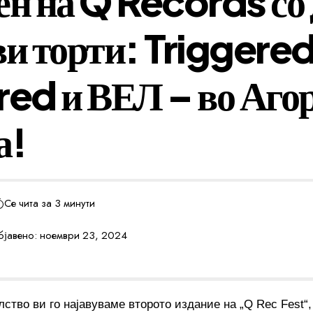
ен на Q Records со 
ви торти: Triggere
red и ВЕЛ – во Аго
а!
Се чита за 3 минути
јавено: ноември 23, 2024
ство ви го најавуваме второто издание на „Q Rec Fest“,