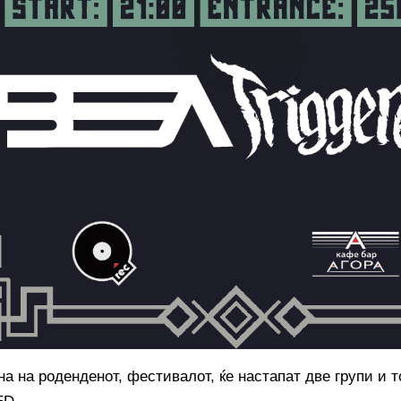
а на роденденот, фестивалот, ќе настапат две групи и т