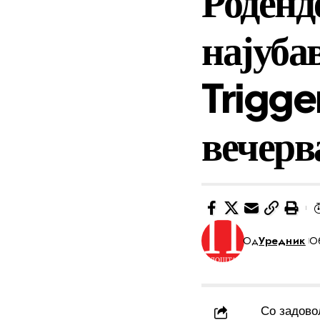
Роденд
најуба
Trigge
вечерв
Од
Уредник
Об
Со задовол