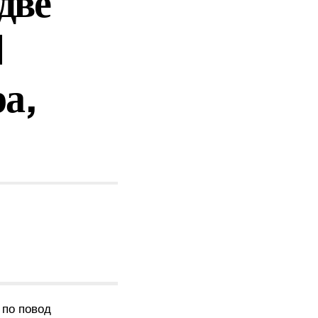
две
d
ра,
 по повод