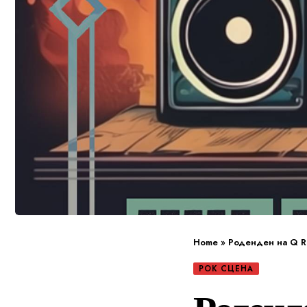
Home
»
Роденден на Q Re
РОК СЦЕНА