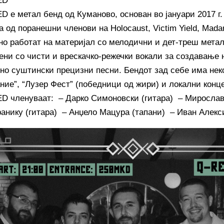
ED
 е метал бенд од Куманово, основан во јануари 2017 г.
од поранешни членови на Holocaust, Victim Yield, Madara
о работат на материјал со мелодични и дет-треш мета
ени со чисти и врескачко-режечки вокали за создавање
 но суштински прецизни песни. Бендот зад себе има нек
ание”, “Лузер Фест” (победници од жири) и локални конц
 членуваат: – Дарко Симоновски (гитара) – Мирослав
анику (гитара) – Анџело Мацура (тапани) – Иван Алекси