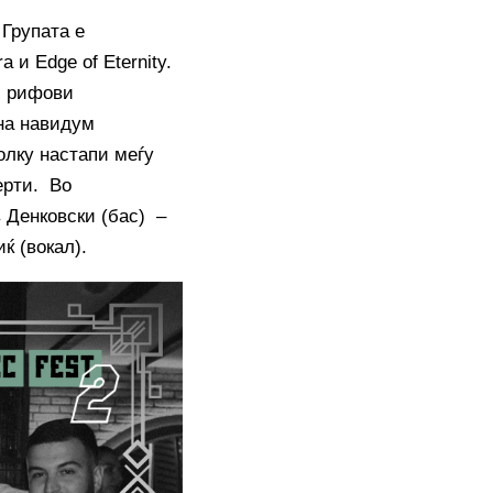
 Групата е
 и Edge of Eternity.
л рифови
 на навидум
олку настапи меѓу
ерти. Во
 Денковски (бас) –
ќ (вокал).