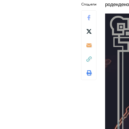
Сподели
родендено