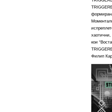
TRIGGER
TRIGGERED
формирана 
Моменталн
испреплет
хаотични,
кои “Вост
TRIGGERED
Филип Кар