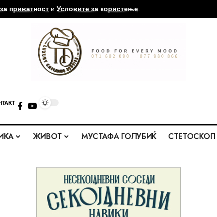
за приватност
и
Условите за користење
.
НТАКТ
ИКА
ЖИВОТ
МУСТАФА ГОЛУБИЌ
СТЕТОСКОП