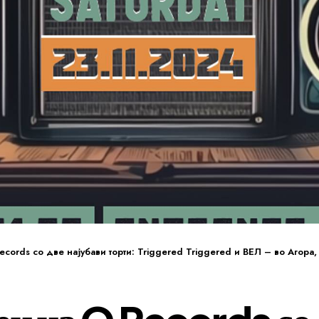
cords со две најубави торти: Triggered Triggered и ВЕЛ – во Агора,