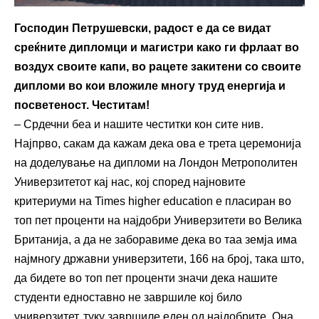
Господин Петрушевски, радост е да се видат
среќните дипломци и магистри како ги фрлаат во
воздух своите капи, во рацете закитени со своите
дипломи во кои вложиле многу труд енергија и
посветеност. Честитам!
– Срдечни беа и нашите честитки кон сите нив.
Најпрво, сакам да кажам дека ова е трета церемонија
на доделување на дипломи на Лондон Метрополитен
Универзитетот кај нас, кој според најновите
критериуми на Times higher education е пласиран во
топ пет проценти на најдобри Универзитети во Велика
Британија, а да не заборавиме дека во таа земја има
најмногу државни универзитети, 166 на број, така што,
да бидете во топ пет проценти значи дека нашите
студенти едноставно не завршиле кој било
универзитет, туку завршиле еден од најдобрите. Она