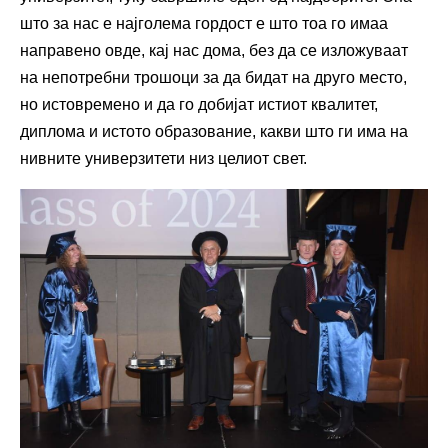
што за нас е најголема гордост е што тоа го имаа
направено овде, кај нас дома, без да се изложуваат
на непотребни трошоци за да бидат на друго место,
но истовремено и да го добијат истиот квалитет,
диплома и истото образование, какви што ги има на
нивните универзитети низ целиот свет.