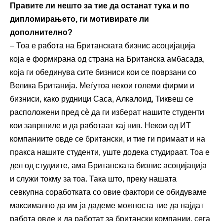
Правите ли нешто за тие да останат тука и по
дипломирањето, ги мотивирате ли
дополнително?
– Тоа е работа на Британската бизнис асоцијација
која е формирана од страна на Британска амбасада,
која ги обединува сите бизниси кои се поврзани со
Велика Британија. Меѓутоа некои големи фирми и
бизниси, како рудници Саса, Алкалоид, Тиквеш се
расположени пред сѐ да ги изберат нашите студенти
кои завршиле и да работаат кај нив. Некои од ИТ
компаниите овде се британски, и тие ги примаат и на
пракса нашите студенти, уште додека студираат. Тоа е
дел од студиите, ама Британската бизнис асоцијација
и служи токму за тоа. Така што, преку нашата
севкупна соработката со овие фактори се обидуваме
максимално да им ја дадеме можноста тие да најдат
работа овде и да работат за британски компании, сега