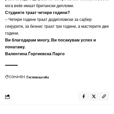
кога веќе имаат британски дипломи.
Студиите траат четири години?
– Четири години траат додипломски за сајбер
секјурити, за бизнис траат три години, а мастерите две
години.
Ви благодарам многу
,
Ви посакувам успех и
понатаму.
Валентина Ѓоргиевска Парго
ОЗНАЧЕН:
Гостинска соба