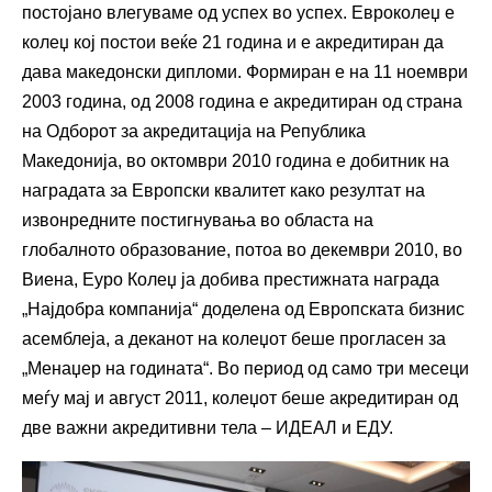
постојано влегуваме од успех во успех. Евроколеџ е
колеџ кој постои веќе 21 година и е акредитиран да
дава македонски дипломи. Формиран е на 11 ноември
2003 година, од 2008 година е акредитиран од страна
на Одборот за акредитација на Република
Македонија, во октомври 2010 година е добитник на
наградата за Европски квалитет како резултат на
извонредните постигнувања во областа на
глобалното образование, потоа во декември 2010, во
Виена, Еуро Колеџ ја добива престижната награда
„Најдобра компанија“ доделена од Европската бизнис
асемблеја, а деканот на колеџот беше прогласен за
„Менаџер на годината“. Во период од само три месеци
меѓу мај и август 2011, колеџот беше акредитиран од
две важни акредитивни тела – ИДЕАЛ и ЕДУ.