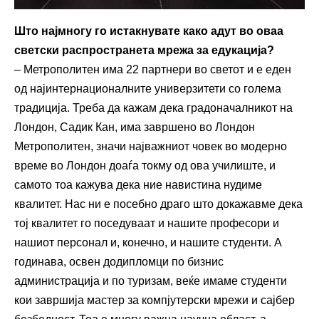
Што најмногу го истакнувате како адут во оваа
светски распространета мрежа за едукација?
– Метрополитен има 22 партнери во светот и е еден
од најинтернационалните универзитети со голема
традиција. Треба да кажам дека градоначалникот на
Лондон, Садик Кан, има завршено во Лондон
Метрополитен, значи најважниот човек во модерно
време во Лондон доаѓа токму од ова училиште, и
самото тоа кажува дека ние навистина нудиме
квалитет. Нас ни е посебно драго што докажавме дека
тој квалитет го поседуваат и нашите професори и
нашиот персонал и, конечно, и нашите студенти. А
годинава, освен додипломци по бизнис
администрација и по туризам, веќе имаме студенти
кои завршија мастер за компјутерски мрежи и сајбер