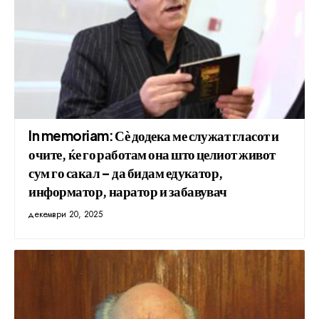
In memoriam: Сѐ додека ме служат гласот и
очите, ќе го работам она што целиот живот
сум го сакал – да бидам едукатор,
информатор, наратор и забавувач
декември 20, 2025