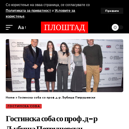
Со користење на оваа страница, се согласувате со
Прифати
Политиката за приватност
и
Условите за
користење
.
Аа
Home
»
Гостинска соба со проф.д-р Љубиша Петрушевски
ГОСТИНСКА СОБА
Гостинска соба со проф.д-р
Љубиша Петрушевски