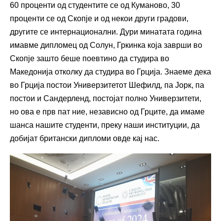
60 проценти од студентите се од Куманово, 30
проценти се од Скопје и од некои други градови,
другите се интернационални. Дури минатата година
имавме дипломец од Солун, Гркинка која заврши во
Скопје зашто беше поевтино да студира во
Македонија отколку да студира во Грција. Знаеме дека
во Грција постои Универзитетот Шефилд, па Јорк, па
постои и Сандерленд, постојат полно Универзитети,
но ова е прв пат ние, независно од Грците, да имаме
шанса нашите студенти, преку наши институции, да
добијат британски дипломи овде кај нас.