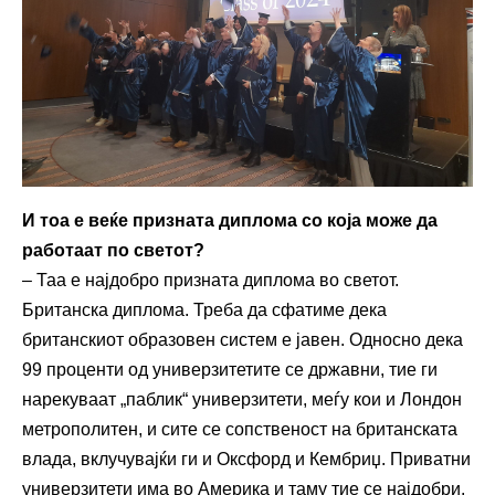
И тоа е веќе призната диплома со која може да
работаат по светот?
– Таа е најдобро призната диплома во светот.
Британска диплома. Треба да сфатиме дека
британскиот образовен систем е јавен. Односно дека
99 проценти од универзитетите се државни, тие ги
нарекуваат „паблик“ универзитети, меѓу кои и Лондон
метрополитен, и сите се сопственост на британската
влада, вклучувајќи ги и Оксфорд и Кембриџ. Приватни
универзитети има во Америка и таму тие се најдобри.