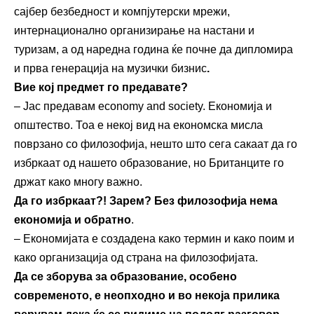
сајбер безбедност и компјутерски мрежи,
интернационално организирање на настани и
туризам, а од наредна година ќе почне да дипломира
и прва генерација на музички бизнис
.
Вие кој предмет го предавате?
– Јас предавам economy and society. Економија и
општество. Тоа е некој вид на економска мисла
поврзано со филозофија, нешто што сега сакаат да го
избркаат од нашето образование, но Британците го
држат како многу важно.
Да го избркаат?! Зарем? Без филозофија нема
економија и обратно
.
– Економијата е создадена како термин и како поим и
како организација од страна на филозофијата.
Да се зборува за образование, особено
современото, е неопходно и во некоја прилика