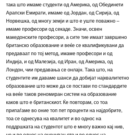
така што имаме студенти од Америка, од Обединети
Арапски Емирати, имаме од Јордан, од Сирија, од
Норвешка, од многу земји и што е уште поважно –
имаме професори од секаде. Значи, освен
македонските професори, а сите тие имаат завршено
британско образование и веќе се квалификувани да
предаваат по тој метод, имаме професори и од
Индија, и од Малезија, од Иран, од Америка, од
Лондон, чии предавања се онлајн. Така што, на
студентите им даваме шанси да добијат најквалитетно
образование што може да се постави по стандардите
на веќе таков реномиран систем на образование
каков што е британскиот. Ќе повторам, со тоа
припаѓаме во оние топ пет проценти на најдобрите,
тоа се однесува на квалитет и во однос на
поддршката на студентот што е многу важно кај нив,
но и во однос на оценувањето и во однос на