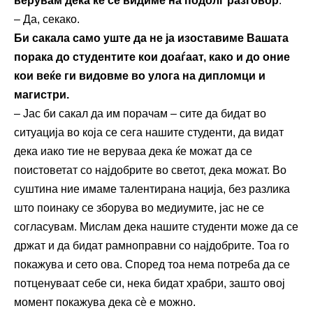
верувам дека ќе се видиме на подолг разговор
.
– Да, секако.
Би сакала само уште да не ја изоставиме Вашата
порака до студентите кои доаѓаат, како и до оние
кои веќе ги видовме во улога на дипломци и
магистри.
– Јас би сакал да им порачам – сите да бидат во
ситуација во која се сега нашите студенти, да видат
дека иако тие не веруваа дека ќе можат да се
поистоветат со најдобрите во светот, дека можат. Во
суштина ние имаме талентирана нација, без разлика
што поинаку се зборува во медиумите, јас не се
согласувам. Мислам дека нашите студенти може да се
држат и да бидат рамноправни со најдобрите. Тоа го
покажува и сето ова. Според тоа нема потреба да се
потценуваат себе си, нека бидат храбри, зашто овој
момент покажува дека сѐ е можно.