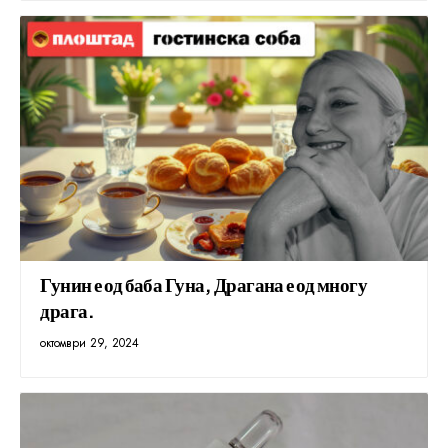
Гунин е од баба Гуна, Драгана е од многу
драга.
октомври 29, 2024