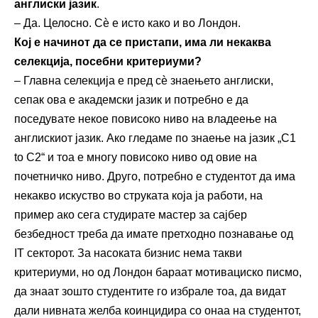
англиски јазик
.
– Да. Целосно. Сѐ е исто како и во Лондон.
Кој е начинот да се пристапи, има ли некаква
селекција, посебни критериуми?
– Главна селекција е пред сѐ знаењето англиски,
сепак ова е академски јазик и потребно е да
поседувате некое повисоко ниво на владеење на
англискиот јазик. Ако гледаме по знаење на јазик „C1
to C2“ и тоа е многу повисоко ниво од овие на
почетничко ниво. Друго, потребно е студентот да има
некакво искуство во струката која ја работи, на
пример ако сега студирате мастер за сајбер
безбедност треба да имате претходно познавање од
IT секторот. За насоката бизнис нема такви
критериуми, но од Лондон бараат мотивациско писмо,
да знаат зошто студентите го избрале тоа, да видат
дали нивната желба коинцидира со онаа на студентот,