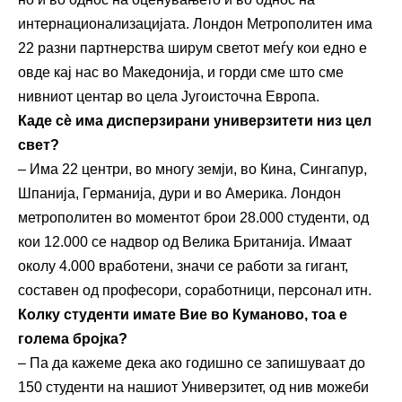
интернационализацијата. Лондон Метрополитен има
22 разни партнерства ширум светот меѓу кои едно е
овде кај нас во Македонија, и горди сме што сме
нивниот центар во цела Југоисточна Европа.
Каде сѐ
има
дисперзирани
у
ниверзитети низ цел
свет?
– Има 22 центри, во многу земји, во Кина, Сингапур,
Шпанија, Германија, дури и во Америка. Лондон
метрополитен во моментот брои 28.000 студенти, од
кои 12.000 се надвор од Велика Британија. Имаат
околу 4.000 вработени, значи се работи за гигант,
составен од професори, соработници, персонал итн.
Колку студенти имате Вие во Куманово, тоа е
голема бројка?
– Па да кажеме дека ако годишно се запишуваат до
150 студенти на нашиот Универзитет, од нив можеби