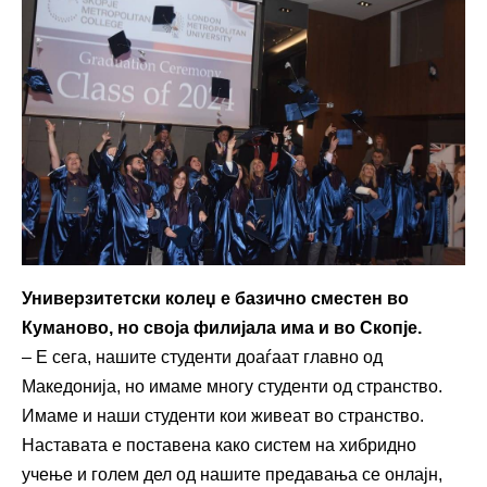
Универзитетски колеџ е базично сместен во
Куманово, но своја филијала има и во Скопје.
– Е сега, нашите студенти доаѓаат главно од
Македонија, но имаме многу студенти од странство.
Имаме и наши студенти кои живеат во странство.
Наставата е поставена како систем на хибридно
учење и голем дел од нашите предавања се онлајн,