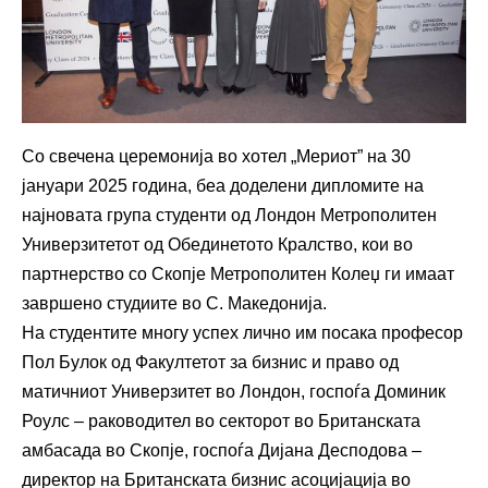
Со свечена церемонија во хотел „Мериот” на 30
јануари 2025 година, беа доделени дипломите на
најновата група студенти од Лондон Метрополитен
Универзитетот од Обединетото Кралство, кои во
партнерство со Скопје Метрополитен Колеџ ги имаат
завршено студиите во С. Македонија.
На студентите многу успех лично им посака професор
Пол Булок од Факултетот за бизнис и право од
матичниот Универзитет во Лондон, госпоѓа Доминик
Роулс – раководител во секторот во Британската
амбасада во Скопје, госпоѓа Дијана Десподова –
директор на Британската бизнис асоцијација во