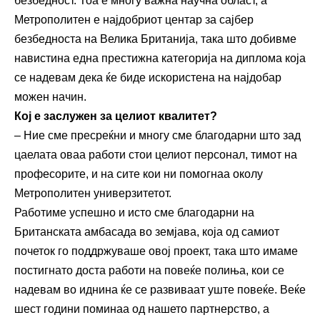
безбедност. Тоа е многу важна научна област, а
Метрополитен е најдобриот центар за сајбер
безбедноста на Велика Британија, така што добивме
навистина една престижна категорија на диплома која
се надевам дека ќе биде искористена на најдобар
можен начин.
Кој е заслужен за целиот квалитет?
– Ние сме пресреќни и многу сме благодарни што зад
цаелата оваа работи стои целиот персонал, тимот на
професорите, и на сите кои ни помогнаа околу
Метрополитен универзитетот.
Работиме успешно и исто сме благодарни на
Британската амбасада во земјава, која од самиот
почеток го поддржуваше овој проект, така што имаме
постигнато доста работи на повеќе полиња, кои се
надевам во иднина ќе се развиваат уште повеќе. Веќе
шест години поминаа од нашето партнерство, а