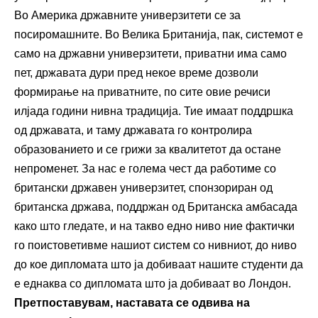
Во Америка државните универзитети се за
посиромашните. Во Велика Британија, пак, системот е
само на државни универзитети, приватни има само
пет, државата дури пред некое време дозволи
формирање на приватните, по сите овие речиси
илјада години нивна традиција. Тие имаат поддршка
од државата, и таму државата го контролира
образованието и се грижи за квалитетот да остане
непроменет. За нас е голема чест да работиме со
британски државен универзитет, спонзориран од
британска држава, поддржан од Британска амбасада
како што гледате, и на такво едно ниво ние фактички
го поистоветивме нашиот систем со нивниот, до ниво
до кое дипломата што ја добиваат нашите студенти да
е еднаква со дипломата што ја добиваат во Лондон.
Претпоставувам, наставата се одвива на