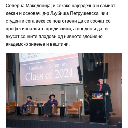
Северна Македонија, и секако најсрдечно и самиот
декан и основач, д-р Љубиша Петрушевски, чии
студенти сега веќе се подготвени да се соочат со
професионалните предизвици, а воедно и да ги
вкусат сочните плодови од нивното здобиено
академско знаење и вештини.