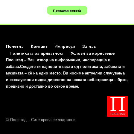
Прикажи повеќе
Почетна
Контакт
Импресум
За нас
Политиката за приватност
Услови за користење
Плоштад – Ваш извор на информации, инспирација и
забава.Следете ги најновите вести од политиката, забавата и
музиката – сè на едно место. Ви носиме актуелни случувања
и ексклузивни видеа директно на нашата веб-страница – брзо,
прецизно и достапно во секое време.
© Плоштад – Сите права се задржани