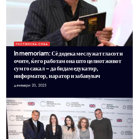
ГОСТИНСКА СОБА
In memoriam: Сѐ додека ме служат гласот и
очите, ќе го работам она што целиот живот
сум го сакал – да бидам едукатор,
информатор, наратор и забавувач
декември 20, 2025