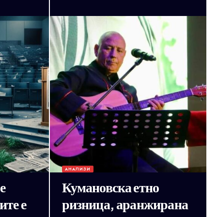
АНАЛИЗИ
е
Кумановска етно
ите е
ризница, аранжирана