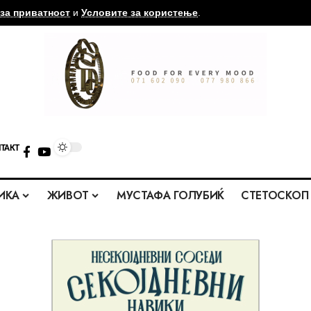
за приватност
и
Условите за користење
.
ТАКТ
ИКА
ЖИВОТ
МУСТАФА ГОЛУБИЌ
СТЕТОСКОП