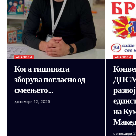
АНАЛИЗИ
АНАЛИЗИ
Кога тишината
Конве
зборува погласно од
ДПСМ 
смеењето…
развој
единст
декември 12, 2025
на Ку
Макед
септември 2