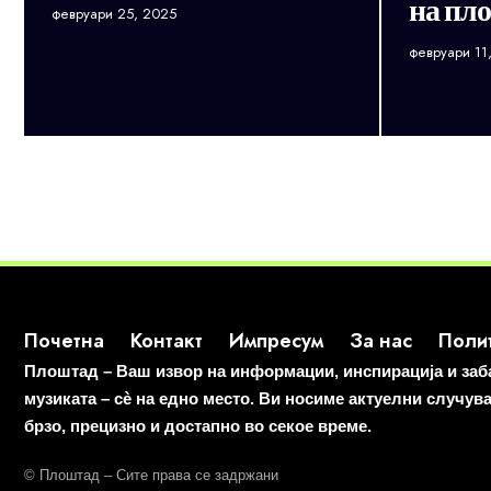
на пло
февруари 25, 2025
февруари 11
Почетна
Контакт
Импресум
За нас
Полит
Плоштад – Ваш извор на информации, инспирација и забав
музиката – сè на едно место. Ви носиме актуелни случув
брзо, прецизно и достапно во секое време.
© Плоштад – Сите права се задржани