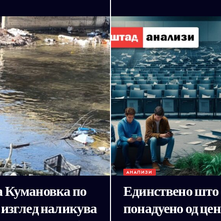
АНАЛИЗИ
а Кумановка по
Единствено што 
 изглед наликува
понадуено од цен