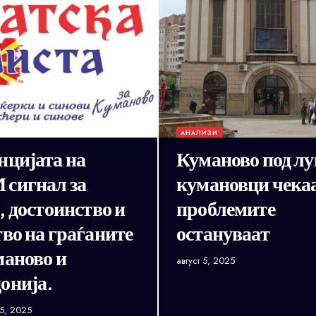
АНАЛИЗИ
нцијата на
Куманово под лу
сигнал за
кумановци чекаа
, достоинство и
проблемите
во на граѓаните
остануваат
маново и
август 5, 2025
онија.
5, 2025