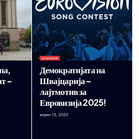
АНАЛИЗИ
па,
Демократијата на
т –
Швајцарија –
лајтмотив за
Евровизија 2025!
април 15, 2025