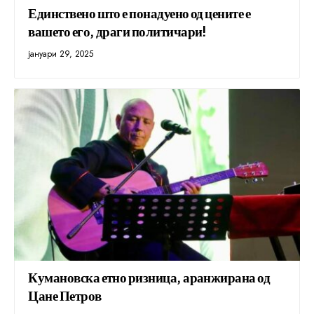
Единствено што е понадуено од цените е
вашето его, драги политичари!
јануари 29, 2025
Кумановска етно ризница, аранжирана од
Цане Петров