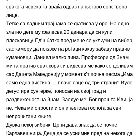
свакога човека га враќа одраз на његово сопствено
лице.
Тетке са ладним трајнама се фатисва у оро. На едно
златно дете му фалесва 20 денара да си купи
плескавицу. Ед’н батко пред мене се укључи на вибер
сас камеру да покаже на роѓаци какву забаву правив
кумановци. Даниел малко пина. Професори од Знам
ми га пратив свак корак и видесва ме како се целивам
сас Дацета Македонију у момент к’т почна песма „Има
само една вистина. . . плаче срце од три страни“. Вуле
дегустира сунгерке, поносан на свој град и
раздвиженост на Знам. Заедуе ме: Бог прашта Иви, ја
не. Нека ми опрости и он и његова госпоѓа за сви
непрочитани књиге.
Дувка некој ѕибрик. Црни дава знак да се почне
Карлавешница. Деца да се уснимив пред на некога да