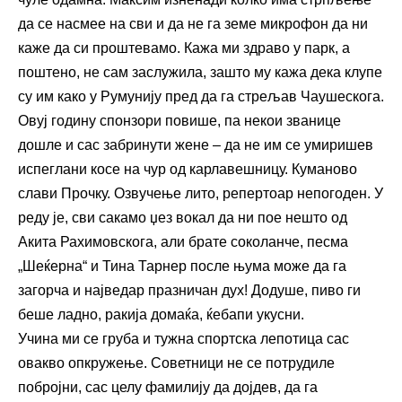
да се насмее на сви и да не га земе микрофон да ни
каже да си проштевамо. Кажа ми здраво у парк, а
поштено, не сам заслужила, зашто му кажа дека клупе
су им како у Румунију пред да га стрељав Чаушескога.
Овуј годину спонзори повише, па некои званице
дошле и сас забринути жене – да не им се умиришев
испеглани косе на чур од карлавешницу. Куманово
слави Прочку. Озвучење лито, репертоар непогоден. У
реду је, сви сакамо џез вокал да ни пое нешто од
Акита Рахимовскога, али брате соколанче, песма
„Шеќерна“ и Тина Тарнер после њума може да га
загорча и најведар празничан дух! Додуше, пиво ги
беше ладно, ракија домаќа, ќебапи укусни.
Учина ми се груба и тужна спортска лепотица сас
овакво опкружење. Советници не се потрудиле
побројни, сас целу фамилију да дојдев, да га