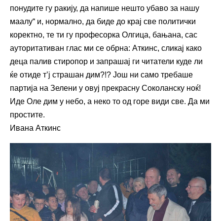
понудите гу ракију, да напише нешто убаво за нашу
маалу“ и, нормално, да биде до крај све политички
коректно, те ти гу професорка Олгица, бањана, сас
ауторитативан глас ми се обрна: Аткинс, сликај како
деца палив стиропор и запрашај ги читатели куде ли
ќе отиде т’ј страшан дим?!? Још ни само требаше
партија на Зелени у овуј прекрасну Соколанску ноќ!
Иде Оле дим у небо, а неко то од горе види све. Да ми
простите.
Ивана Аткинс