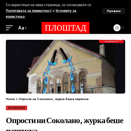
Со користење на оваа страница, се согласувате со
Прифати
Политиката за приватност
и
Условите за
користење
.
Аа
Home
»
Опрости ни Соколано, журка беше партиска
АНАЛИЗИ
Опрости ни Соколано, журка беше
партиска