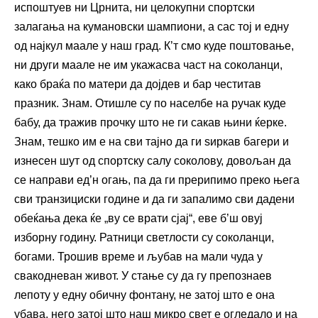
испоштуев ни Црнита, ни целокупни спортски
залагања на кумановски шампиони, а сас тој и едну
од најкул маале у наш град. К’т смо куде поштовање,
ни други маале не им укажасва част на соколанци,
како браќа по матери да дојдев и бар честитав
празник. Знам. Отишле су по населбе на ручак куде
бабу, да тражив прочку што не ги сакав њини ќерке.
Знам, тешко им е на сви тајно да ги ѕиркав багери и
изнесен шут од спортску салу соколову, довољан да
се направи ед’н огањ, па да ги прерипимо преко њега
сви транзициски године и да ги запалимо сви дадени
обеќања дека ќе „ву се врати сјај“, еве б’ш овуј
изборну годину. Ратници светлости су соколанци,
богами. Трошив време и љубав на мали чуда у
свакодневан живот. У стање су да гу препознаев
лепоту у едну обичну фонтану, не затој што е она
убава, него затој што наш микро свет е огледало и на