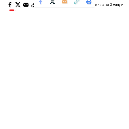
Се чита за 2 минути
Од
Уредник
Објавено: февруари 11, 2024
Крвнички, брутално, среде бел ден претепана е
15-годишна гимназијалка
вчера среде Скопје.