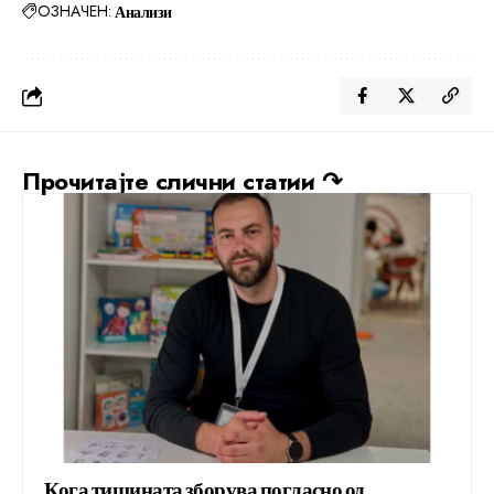
ОЗНАЧЕН:
Анализи
Прочитајте слични статии ↷
Кога тишината зборува погласно од