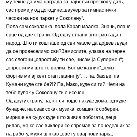
му текне да има награда за најбољи прескок у даљ,
сас премију од догодине:„ваучер за гимнастички
часови на нов паркет у Соколану“.
Пола сам соколанка, пола Карап маалка. Значи, плаче
срце од две страни. Од едну страну што смо гадан
народ. Што ги кошташе од сви маале да дојдев људи
да се провеселимо сви?Замислите, улазав на терен
сас слогани „опростиќу ти све, нисам ја Супермен“;
„опрости ми што те волим, Бог ме казнио“;„плиз
форгив ми ај кент стап лавинг ју“. . . па, бакље, па
Кумани куде сте бе?!? Па, Мако, куде си ти? Нели на
тебе пупак у Соколану ти е исечен.
Од другу страну, па, к’т си појде накуде дома, од куде
бунарче, на свак сокак музика, комшил’к соберен,
мирише на суџук куде што живив побогати, деца
рипав, мајке сас виклери се спремав за понеделник за
на работу, мужи ш’пкав „еве гу овај новинарка,