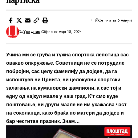
Се чита за 6 минути
Од
Уредник
Објавено: март 18, 2024
Учина ми се груба и тужна спортска лепотица сас
овакво
опкружење. Советници не се потрудиле
побројни, сас целу фамилију да
дојдев, да га
испоштуев ни Црнита, ни целокупни спортски
залагања на
кумановски шампиони, а сас тој и
едну од најкул маале у наш град. К’т смо
куде
поштовање, ни други маале не им укажасва част
на соколанци, како
браќа по матери да дојдев и
бар честитав празник. Знам…