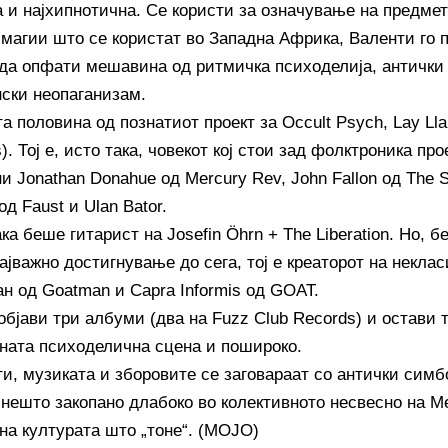
а и најхипнотична. Се користи за означување на предмет
 магии што се користат во Западна Африка, Валенти го 
 да опфати мешавина од ритмичка психоделија, антички
ски неопаганизам.
та половина од познатиот проект за Occult Psych, Lay Ll
). Тој е, исто така, човекот кој стои зад фолктроника прое
и Jonathan Donahue од Mercury Rev, John Fallon од The 
д Faust и Ulan Bator.
ака беше гитарист на Josefin Öhrn + The Liberation. Но, б
најважно достигнување до сега, тој е креаторот на некл
н од Goatman и Capra Informis од GOAT.
објави три албуми (два на Fuzz Club Records) и остави 
ната психоделична сцена и пошироко.
ти, музиката и зборовите се заговараат со антички сим
 нешто закопано длабоко во колективното несвесно на Ме
 на културата што „тоне“. (MOJO)