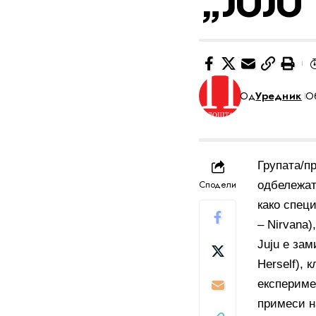
„JUJU“
Од
Уредник
Об
Групата/пр
Сподели
одбележат 
како специ
– Nirvana)
Juju е зам
Herself),
експериме
примеси н