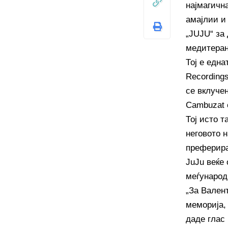
најмагичн
амајлии и
„JUJU“ за
медитеран
Тој е една
Recordings
се вклучен
Cambuzat о
Тој исто т
неговото 
преферира
JuJu веќе 
меѓународ
„За Вален
меморија,
даде глас