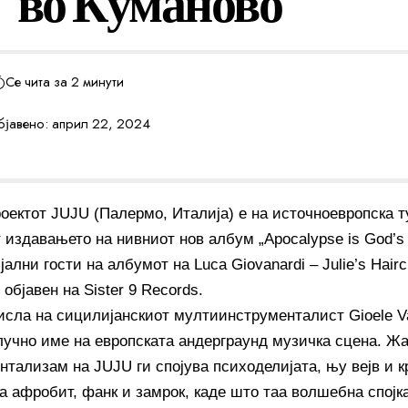
 во Куманово
Се чита за 2 минути
јавено: април 22, 2024
оектот JUJU (Палермо, Италија) е на источноевропска ту
издавањето на нивниот нов албум „Apocalypse is God’s S
јални гости на албумот на Luca Giovanardi – Julie’s Hair
, објавен на Sister 9 Records.
исла на сицилијанскиот мултиинструменталист Gioele Val
 клучно име на европската андерграунд музичка сцена. Ж
нтализам на JUJU ги спојува психоделијата, њу вејв и к
а афробит, фанк и замрок, каде што таа волшебна спојка