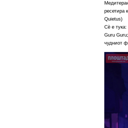
Медитеран
ресетира 
Quietus)
Сè е тука:
Guru Guru;
чудниот фа