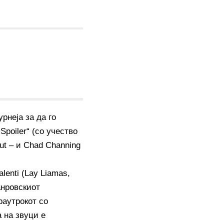
рнеја за да го
poiler“ (со учество
cut – и Chad Channing
enti (Lay Liamas,
анровскиот
раутрокот со
 на звуци е