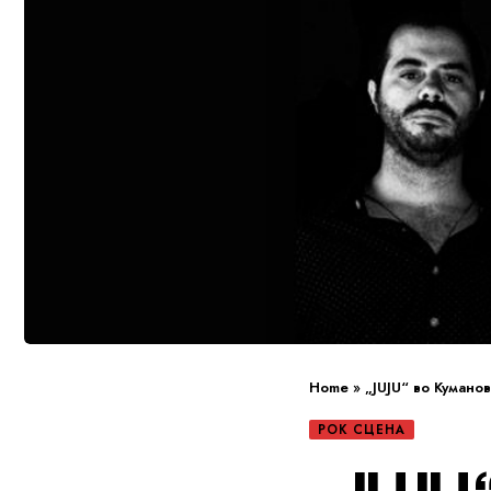
Home
»
„JUJU“ во Кумано
РОК СЦЕНА