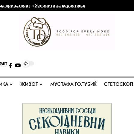
за приватност
и
Условите за користење
.
ТАКТ
ИКА
ЖИВОТ
МУСТАФА ГОЛУБИЌ
СТЕТОСКОП