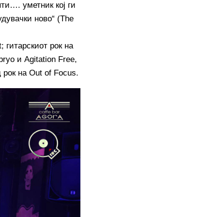
и…. уметник кој ги
удувачки ново“ (The
; гитарскиот рок на
yo и Agitation Free,
рок на Out of Focus.