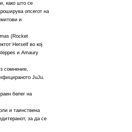
и, како што се
проширува опсегот на
 митови и
amas (Rocket
ктот Herself во кој
Steppes и Amaury
ез сомнение,
асифицираното JuJu.
траен белег на
боли и таинствена
дитеранот, за да се