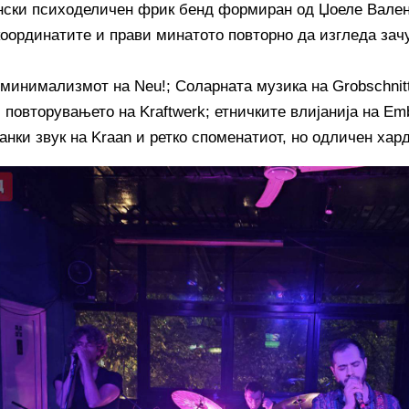
ски психоделичен фрик бенд формиран од Џоеле Валент
координатите и прави минатото повторно да изгледа зач
 минимализмот на Neu!; Соларната музика на Grobschnitt
 повторувањето на Kraftwerk; етничките влијанија на Embr
нки звук на Kraan и ретко споменатиот, но одличен хард 