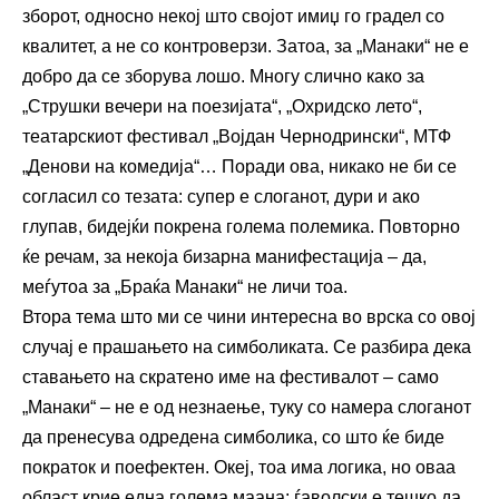
зборот, односно некој што својот имиџ го градел со
квалитет, а не со контроверзи. Затоа, за „Манаки“ не е
добро да се зборува лошо. Многу слично како за
„Струшки вечери на поезијата“, „Охридско лето“,
театарскиот фестивал „Војдан Чернодрински“, МТФ
„Денови на комедија“… Поради ова, никако не би се
согласил со тезата: супер е слоганот, дури и ако
глупав, бидејќи покрена голема полемика. Повторно
ќе речам, за некоја бизарна манифестација – да,
меѓутоа за „Браќа Манаки“ не личи тоа.
Втора тема што ми се чини интересна во врска со овој
случај е прашањето на симболиката. Се разбира дека
ставањето на скратено име на фестивалот – само
„Манаки“ – не е од незнаење, туку со намера слоганот
да пренесува одредена симболика, со што ќе биде
пократок и поефектен. Океј, тоа има логика, но оваа
област крие една голема маана: ѓаволски е тешко да