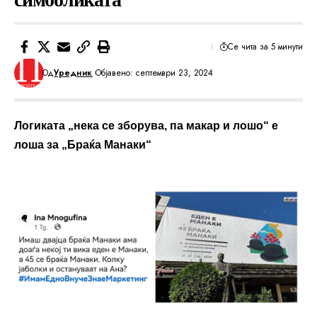
Се чита за 5 минути
Од
Уредник
Објавено: септември 23, 2024
Логиката „нека се зборува, па макар и лошо“ е
лоша за „Браќа Манаки“