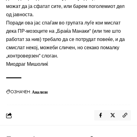
можат да ја сфатат сите, или барем поголемиот дел
од јавноста.
Поради ова јас спаѓам во групата луѓе кои мислат
дека ПР-мозоците на „Браќа Манаки“ (или тие што
работат за нив) требало да се потрудат повеќе, и да
смислат некој, можеби сличен, но секако помалку
„контроверзен“ слоган.
Миодраг Мишолиќ
ОЗНАЧЕН:
Анализи