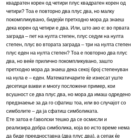
квадратен корен од четири плус квадратен корен од
четири? Тоа е повторно два плус два, но малку
покомпликувано, бидејќи претходно мора да знаеш
дека корен од четири е два. Или, што ако е: во првата
заграда – пет на нулта степен, плус седум на нулта
степен, плус во втората заграда – три на нулта степен
плус еден на нулта степен? Тоа е повторно два плус
два, но веќе прилично покомпликувано, зашто
претходно мора да знаеш дека секој број степенуван
на нула е – еден. Математичарите ќе изнесат уште
десетици вакви и многу посложени пример, кои
всушност се два плус два, но мора да имаш одредено
предзнаење за да го сфатиш тоа, или во случајот со
симболите – да ја сфатиш симболиката.
Ете затоа е ѓаволски тешко да се осмисли и
реализира добра симболика, која во исто време нема
да биде преедноставна (два плус два), а сепак ќе