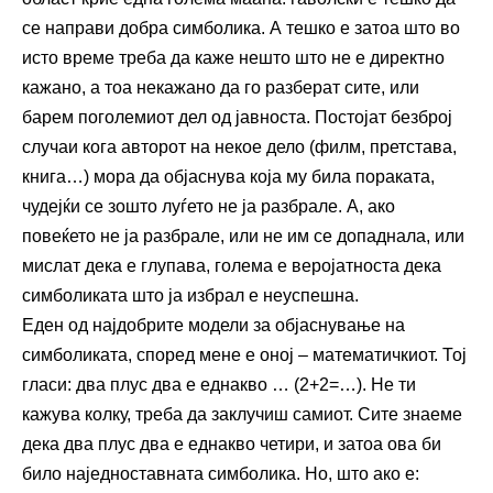
се направи добра симболика. А тешко е затоа што во
исто време треба да каже нешто што не е директно
кажано, а тоа некажано да го разберат сите, или
барем поголемиот дел од јавноста. Постојат безброј
случаи кога авторот на некое дело (филм, претстава,
книга…) мора да објаснува која му била пораката,
чудејќи се зошто луѓето не ја разбрале. А, ако
повеќето не ја разбрале, или не им се допаднала, или
мислат дека е глупава, голема е веројатноста дека
симболиката што ја избрал е неуспешна.
Еден од најдобрите модели за објаснување на
симболиката, според мене е оној – математичкиот. Тој
гласи: два плус два е еднакво … (2+2=…). Не ти
кажува колку, треба да заклучиш самиот. Сите знаеме
дека два плус два е еднакво четири, и затоа ова би
било наједноставната симболика. Но, што ако е: