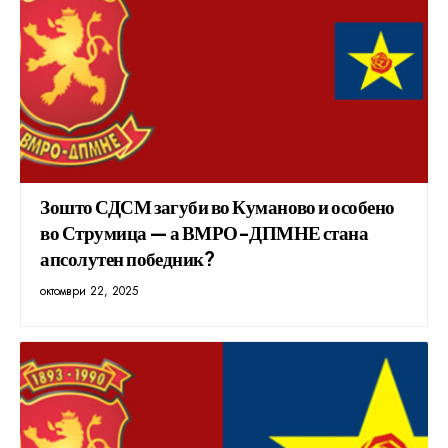
Зошто СДСМ загуби во Куманово и особено
во Струмица — а ВМРО-ДПМНЕ стана
апсолутен победник?
октомври 22, 2025