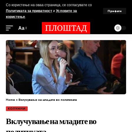
Со користење на оваа страница, се согласувате со
Прифати
Политиката за приватност
и
Условите за
користење
.
Аа
Home
»
Вклучување на младите во политиката
КОЛУМНИ
Вклучување на младите во
политиката