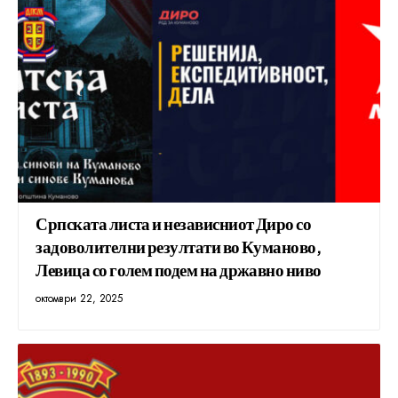
Српската листа и независниот Диро со
задоволителни резултати во Куманово,
Левица со голем подем на државно ниво
октомври 22, 2025