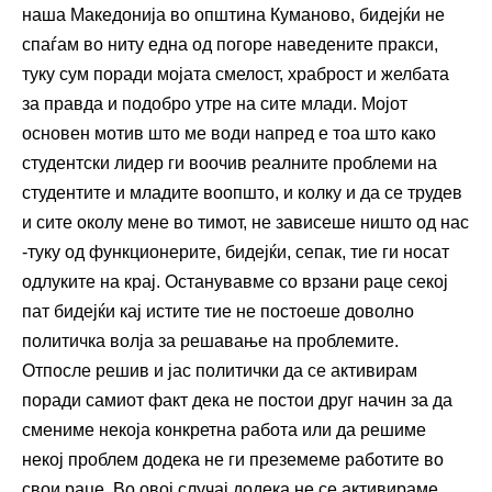
наша Македонија во општина Куманово, бидејќи не
спаѓам во ниту една од погоре наведените пракси,
туку сум поради мојата смелост, храброст и желбата
за правда и подобро утре на сите млади. Мојот
основен мотив што ме води напред е тоа што како
студентски лидер ги воочив реалните проблеми на
студентите и младите воопшто, и колку и да се трудев
и сите околу мене во тимот, не зависеше ништо од нас
-туку од функционерите, бидејќи, сепак, тие ги носат
одлуките на крај. Останувавме со врзани раце секој
пат бидејќи кај истите тие не постоеше доволно
политичка волја за решавање на проблемите.
Отпосле решив и јас политички да се активирам
поради самиот факт дека не постои друг начин за да
смениме некоја конкретна работа или да решиме
некој проблем додека не ги преземеме работите во
свои раце. Во овој случај додека не се активираме