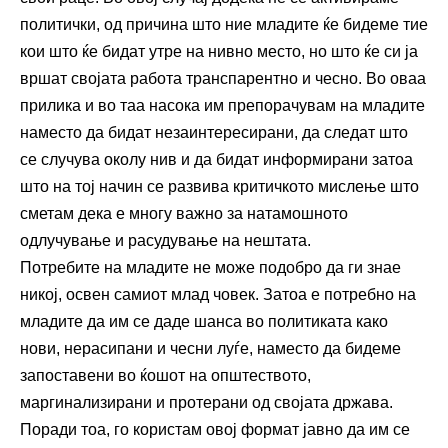
политички, од причина што ние младите ќе бидеме тие
кои што ќе бидат утре на нивно место, но што ќе си ја
вршат својата работа транспарентно и чесно. Во оваа
прилика и во таа насока им препорачувам на младите
наместо да бидат незаинтересирани, да следат што
се случува околу нив и да бидат информирани затоа
што на тој начин се развива критичкото мислење што
сметам дека е многу важно за натамошното
одлучување и расудување на нештата.
Потребите на младите не може подобро да ги знае
никој, освен самиот млад човек. Затоа е потребно на
младите да им се даде шанса во политиката како
нови, нерасипани и чесни луѓе, наместо да бидеме
запоставени во ќошот на општеството,
маргинализирани и протерани од својата држава.
Поради тоа, го користам овој формат јавно да им се