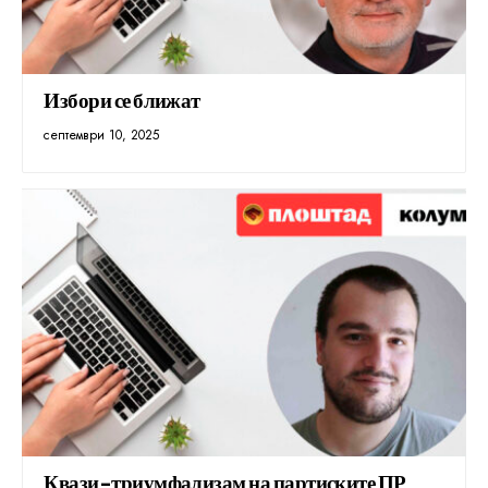
Избори се ближат
септември 10, 2025
Квази-триумфализам на партиските ПР