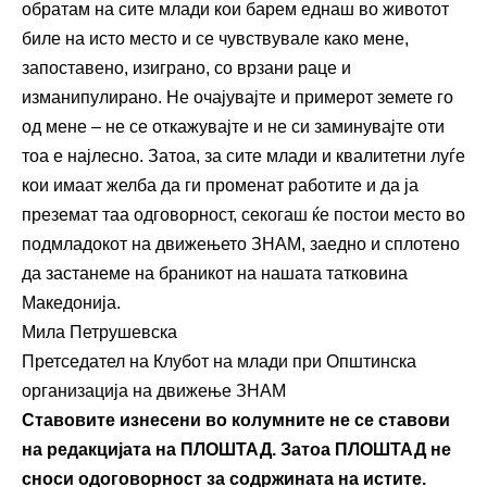
обратам на сите млади кои барем еднаш во животот
биле на исто место и се чувствувале како мене,
запоставено, изиграно, со врзани раце и
изманипулирано. Не очајувајте и примерот земете го
од мене – не се откажувајте и не си заминувајте оти
тоа е најлесно. Затоа, за сите млади и квалитетни луѓе
кои имаат желба да ги променат работите и да ја
преземат таа одговорност, секогаш ќе постои место во
подмладокот на движењето ЗНАМ, заедно и сплотено
да застанеме на браникот на нашата татковина
Македонија.
Мила Петрушевска
Претседател на Клубот на млади при Општинска
организација на движење ЗНАМ
Ставовите изнесени во колумните не се ставови
на редакцијата на ПЛОШТАД. Затоа ПЛОШТАД не
сноси одоговорност за содржината на истите.