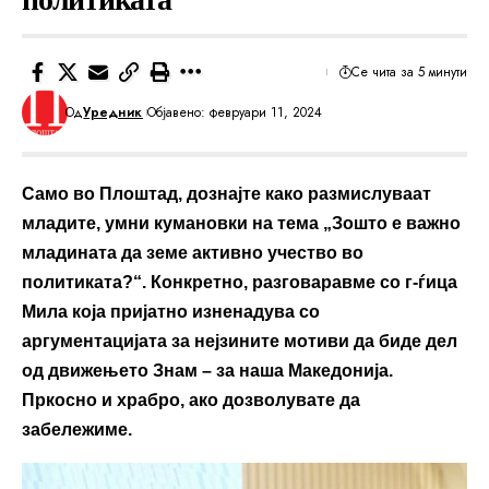
Се чита за 5 минути
Од
Уредник
Објавено: февруари 11, 2024
Само во Плоштад, дознајте како размислуваат
младите, умни кумановки на тема „Зошто е важно
младината да земе активно учество во
политиката?“. Конкретно, разговаравме со г-ѓица
Мила која пријатно изненадува со
аргументацијата за нејзините мотиви да биде дел
од движењето Знам – за наша Македонија.
Пркосно и храбро, ако дозволувате да
забележиме.