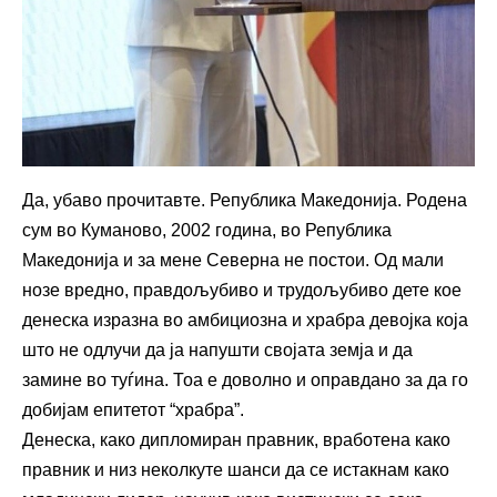
Да, убаво прочитавте. Република Македонија. Родена
сум во Куманово, 2002 година, во Република
Македонија и за мене Северна не постои. Од мали
нозе вредно, правдољубиво и трудољубиво дете кое
денеска изразна во амбициозна и храбра девојка која
што не одлучи да ја напушти својата земја и да
замине во туѓина. Тоа е доволно и оправдано за да го
добијам епитетот “храбра”.
Денеска, како дипломиран правник, вработена како
правник и низ неколкуте шанси да се истакнам како