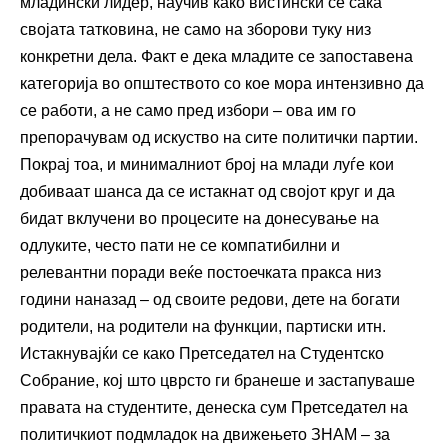
младински лидер, научив како вистински се сака
својата татковина, не само на зборови туку низ
конкретни дела. Факт е дека младите се запоставена
категорија во општеството со кое мора интензивно да
се работи, а не само пред избори – ова им го
препорачувам од искуство на сите политички партии.
Покрај тоа, и минималниот број на млади луѓе кои
добиваат шанса да се истакнат од својот круг и да
бидат вклучени во процесите на донесување на
одлуките, често пати не се компатибилни и
релевантни поради веќе постоечката пракса низ
години наназад – од своите редови, дете на богати
родители, на родители на функции, партиски итн.
Истакнувајќи се како Претседател на Студентско
Собрание, кој што цврсто ги бранеше и застапуваше
правата на студентите, денеска сум Претседател на
политичкиот подмладок на движењето ЗНАМ – за