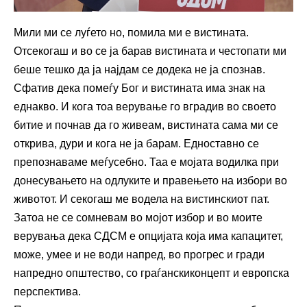
Мили ми се луѓето но, помила ми е вистината.
Отсекогаш и во се ја барав вистината и честопати ми
беше тешко да ја најдам се додека не ја спознав.
Сфатив дека помеѓу Бог и вистината има знак на
еднакво. И кога тоа верување го вградив во своето
битие и почнав да го живеам, вистината сама ми се
открива, дури и кога не ја барам. Едноставно се
препознаваме меѓусебно. Таа е мојата водилка при
донесувањето на одлуките и правењето на избори во
животот. И секогаш ме водела на вистинскиот пат.
Затоа не се сомневам во мојот избор и во моите
верувања дека СДСМ е опцијата која има капацитет,
може, умее и не води напред, во прогрес и гради
напредно општество, со граѓанскиконцепт и европска
перспектива.