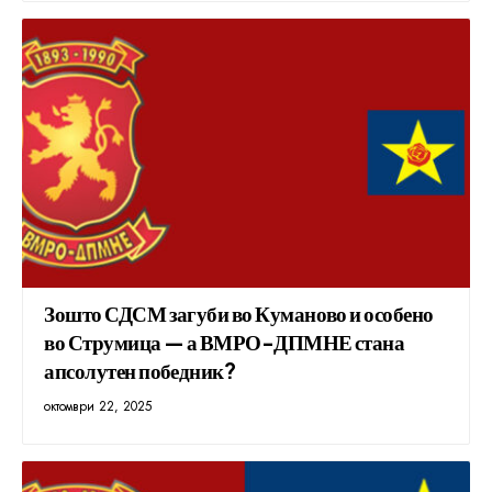
Зошто СДСМ загуби во Куманово и особено
во Струмица — а ВМРО-ДПМНЕ стана
апсолутен победник?
октомври 22, 2025