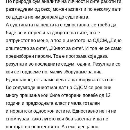
По природа сум аналитична личност и сите работи ги
разгледувам од секој можен аспект и по неколку пати
се додека не им допрам до суштината.
А суштината на нештата е едноставна, се треба да
биде во интерес и за доброто на сите, тоа е
алтруистот во мене, а тоа е и мотото на СДСМ, „Едно
општество за сите“, „Живот за сите“. И тоа не се само
предизборни пароли. Тоа е програма која дава
резултати во последните седум години. Резултати со
кои се гордееме но, малку зборуваме за нив.
Едноставно, оставаме делата да зборуваат за нас.
Во седумгодишниот мандат на СДСМ се решени
многу прашања кои биле отворени повеќе од 12
години и предходната власт имала тотален
игнорантски однос кон истите. Едноставно не ги ни
спомнуваа, како луѓето кои беа засегнати да не
постојат во општеството. А секој ден јавно