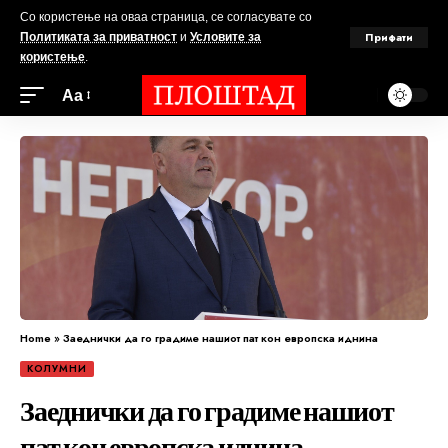
Со користење на оваа страница, се согласувате со
Прифати
Политиката за приватност
и
Условите за
користење
.
Аа
Home
»
Заеднички да го градиме нашиот пат кон европска иднина
КОЛУМНИ
Заеднички да го градиме нашиот
пат кон европска иднина