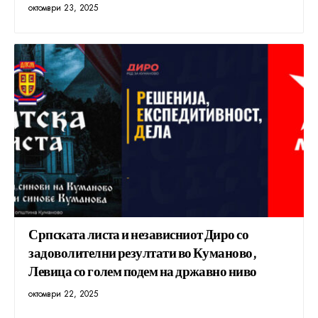
октомври 23, 2025
Српската листа и независниот Диро со
задоволителни резултати во Куманово,
Левица со голем подем на државно ниво
октомври 22, 2025