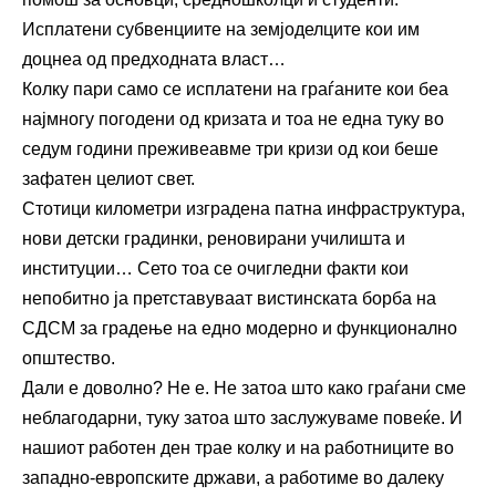
Исплатени субвенциите на земјоделците кои им
доцнеа од предходната власт…
Колку пари само се исплатени на граѓаните кои беа
најмногу погодени од кризата и тоа не една туку во
седум години преживеавме три кризи од кои беше
зафатен целиот свет.
Стотици километри изградена патна инфраструктура,
нови детски градинки, реновирани училишта и
институции… Сето тоа се очигледни факти кои
непобитно ја претставуваат вистинската борба на
СДСМ за градење на едно модерно и функционално
општество.
Дали е доволно? Не е. Не затоа што како граѓани сме
неблагодарни, туку затоа што заслужуваме повеќе. И
нашиот работен ден трае колку и на работниците во
западно-европските држави, а работиме во далеку