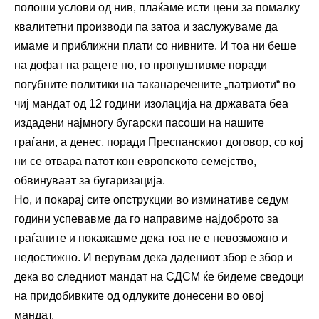
полоши услови од нив, плаќаме исти цени за помалку
квалитетни производи па затоа и заслужуваме да
имаме и приближни плати со нивните. И тоа ни беше
на дофат на рацете но, го пропуштивме поради
погубните политики на таканаречените „патриоти“ во
чиј мандат од 12 години изолација на државата беа
издадени најмногу бугарски пасоши на нашите
граѓани, а денес, поради Преспанскиот договор, со кој
ни се отвара патот кон европското семејство,
обвинуваат за бугаризација.
Но, и покарај сите опструкции во изминативе седум
години успевавме да го направиме најдоброто за
граѓаните и покажавме дека тоа не е невозможно и
недостижно. И верувам дека дадениот збор е збор и
дека во следниот мандат на СДСМ ќе бидеме сведоци
на придобивките од одлуките донесени во овој
мандат.