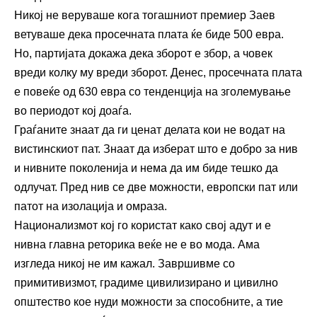
Никој не веруваше кога тогашниот премиер Заев
ветуваше дека просечната плата ќе биде 500 евра.
Но, партијата докажа дека зборот е збор, а човек
вреди колку му вреди зборот. Денес, просечната плата
е повеќе од 630 евра со тенденција на зголемување
во периодот кој доаѓа.
Граѓаните знаат да ги ценат делата кои не водат на
вистинскиот пат. Знаат да изберат што е добро за нив
и нивните поколенија и нема да им биде тешко да
одлучат. Пред нив се две можности, европски пат или
патот на изолација и омраза.
Национализмот кој го користат како свој адут и е
нивна главна реторика веќе не е во мода. Ама
изгледа никој не им кажал. Завршивме со
примитивизмот, градиме цивилизирано и цивилно
општество кое нуди можности за способните, а тие