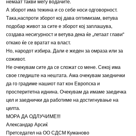
немаат такви меѓу водачите.
А зборот има тежина и со себе носи одговорност.
Така,наспроти зборот кој дава оптимизам, ветува
подобар живот за сите е зборот кој заплашува,
создава несигурност и ветува дека ќе „летаат глави“
откако ќе се вратат на власт.
Но, народот избира. Дали е жеден за омраза или за
соживот.
Не очекувам сите да се сложат со мене. Секој има
свое гледиште на нештата. Ама очекувам заеднички
да го градиме нашиот пат кон Европска и
просперитетна иднина. Очекувам да имаме заедичка
цел и заеднички да работиме на достигнување на
целта.
МОРА ДА ОДЛУЧИМЕ!!!
Александар Арсиќ
Претседател на ОО СДСМ Куманово