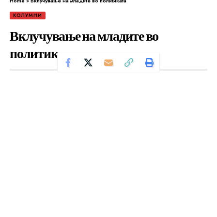
Home
»
Вклучување на младите во политиката
КОЛУМНИ
Вклучување на младите во
политиката
Се чита за 5 минути
Од
Уредник
Објавено: февруари 11, 2024
Само во Плоштад, дознајте како размислуваат
младите, умни кумановки на тема „Зошто е важно
младината да земе активно учество во
политиката?“. Конкретно, разговаравме со г-ѓица
Мила која пријатно изненадува со
аргументацијата за нејзините мотиви да биде дел