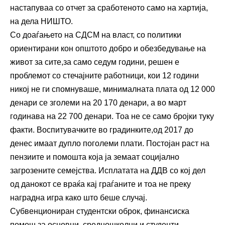
настапуваа со отчет за сработеното само на хартија,
на дела НИШТО.
Со доаѓањето на СДСМ на власт, со политики
ориентирани кон општото добро и обезбедување на
живот за сите,за само седум години, решен е
проблемот со стечајните работници, кои 12 години
никој не ги спомнуваше, минималната плата од 12 000
денари се зголеми на 20 170 денари, а во март
годинава на 22 700 денари. Тоа не се само бројки туку
факти. Воспитувачките во градинките,од 2017 до
денес имаат дупло поголеми плати. Постојан раст на
пензиите и помошта која ја земаат социјално
загрозените семејства. Исплатата на ДДВ со кој дел
од данокот се враќа кај граѓаните и тоа не преку
наградна игра како што беше случај.
Субвенциониран студентски оброк, финансиска
помош за основци, средношколци и студенти.