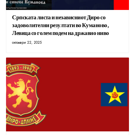
Српската листа и независниот Диро со
задоволителни резултати во Куманово,
Левица со голем подем на државно ниво
октомври 22, 2025