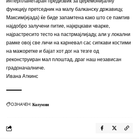
интерпланетаран предизвик за церемонијалну
функцију претседник на малу балканску државицу,
Максим(ијада) ќе биде запамтена како што се памтив
најдобро залучени питие, најкрцкави чварке,
најрастресито тесто на пастрмајлијаду, али у локални
рамке овој све личи на карневал сас сипкави костими
на мажоретке и бајат хот дог на тезге од
реконструиран мал плоштад, драг наш независан
градоначалниче.
Ивана Аткинс
ОЗНАЧЕН:
Колумни