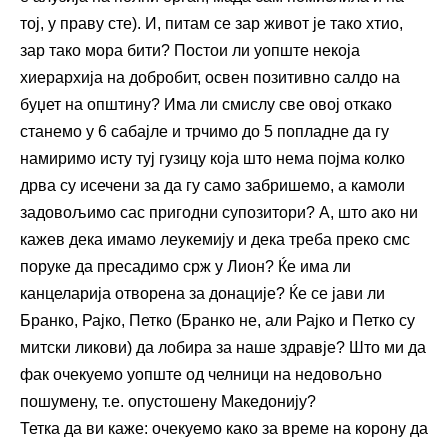
тој, у праву сте). И, питам се зар живот је тако хтио,
зар тако мора бити? Постои ли уопште некоја
хиерархија на добробит, освен позитивно салдо на
буџет на општину? Има ли смислу све овој откако
станемо у 6 сабајле и трчимо до 5 попладне да гу
намиримо исту туј гузицу која што нема појма колко
дрва су исечени за да гу само забришемо, а камоли
задовољимо сас пригодни супозитори? А, што ако ни
кажев дека имамо леукемију и дека треба преко смс
поруке да пресадимо срж у Лион? Ќе има ли
канцеларија отворена за донације? Ќе се јави ли
Бранко, Рајко, Петко (Бранко не, али Рајко и Петко су
митски ликови) да лобира за наше здравје? Што ми да
фак очекуемо уопште од челници на недовољно
пошумену, т.е. опустошену Македонију?
Тетка да ви каже: очекуемо како за време на корону да