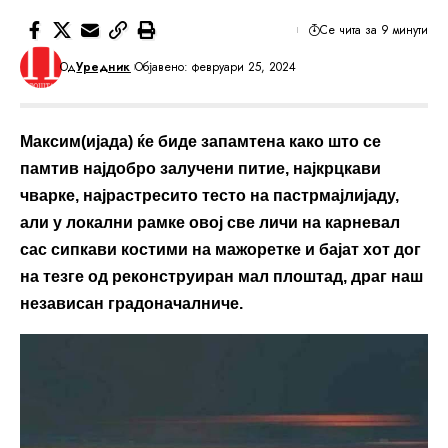
Се чита за 9 минути
Од
Уредник
Објавено: февруари 25, 2024
Максим(ијада) ќе биде запамтена како што се
памтив најдобро залучени питие, најкрцкави
чварке, најрастресито тесто на пастрмајлијаду,
али у локални рамке овој све личи на карневал
сас сипкави костими на мажоретке и бајат хот дог
на тезге од реконструиран мал плоштад, драг наш
независан градоначалниче.