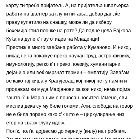
карту ти треба пријатељ. А, на пријатеља шваљерка
работи на шалтер за глупи питања: добар дан, ќе
праву купатило на снашку, може ли да изберу
бохемија стил плочке на рате? Да падне цела Рајкова
Куќа на дупе к’т ву отидев на Младенци!
Престиж е много заебана работа у Куманово. И никој,
никад не га покажуе преко научан труд, астро-физику,
имунологију, ретко к’т преко поезију, хуманитарни
дејанија или веќ омрзнат термин – емпатију. Заваѓам
ве како тај киша у Крагујевац, кој никој не гу памти и
продавам ви муда Марјанови за кои никој нема појма
зашто б’ш Марјан им е поносан носител. Имено, сви
мислив дека су му биле големи. Али, слобода на говор
не е била порано како с’к што е – циркулирање низ
етер на сваку глупу идеју.
Пол’к, пол’к, дојдесмо до хернију (килу) на проблем.