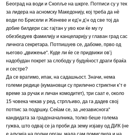
Београд на води и Скопље на шкрге. Потписи су у тек
за лидера на асномску Македонију, кој треба да нè
води по Брисели и Женеве и ед’н д’н од све тој да
добие билдери сас гајтан у уво кои ќе му гу
обезбедуев фамилију и канцеларију у главан град сас
личнога секретара. Потпишуев се, дабоме, прво од
његово „движење“. Куде ли ќе се придвижи ов’ј
надобудан покрет за слободу у будуќност драги браќа
и сестре?
Да се вратимо, ипак, на садашњост. Значи, нема
големи редице (кумановци су прилично стриктни к’т е
време за ручак и личан комодитет), три саат е, около
15 човека чекав у ред, стрпљиво, да га дадев свој
потпис за подршку. Сеќам се, за „независнога“
кандидата за градоначалника, толко беше голема
гужва, што одвај се ја проби да зему изјаву од ДИК (не
е алузија на полни орган, мада сам помислила и на