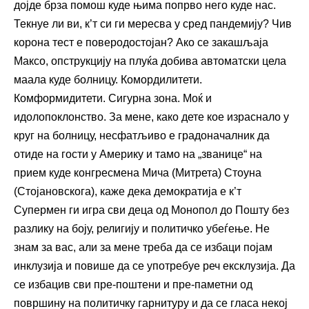
дојде брза помош куде њима попрво него куде нас.
Текнуе ли ви, к’т си ги мересва у сред пандемију? Чив
корона тест е поверодостојан? Ако се закашљаја
Максо, опструкцију на плуќа добива автоматски цела
маала куде болницу. Комордилитети.
Комформидитети. Сигурна зона. Моќ и
идолопоклонство. За мене, како дете кое израснало у
круг на болницу, несфатљиво е градоначалник да
отиде на гости у Америку и тамо на „званице“ на
прием куде конгресмена Мича (Митрета) Стоуна
(Стојановскога), каже дека демократија е к’т
Супермен ги игра сви деца од Монопол до Пошту без
разлику на боју, религију и политичко убеѓење. Не
знам за вас, али за мене треба да се избаци појам
инклузија и повише да се употребуе реч ексклузија. Да
се избацив сви пре-поштени и пре-паметни од
површину на политичку гарнитуру и да се гласа некој