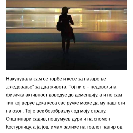
Накупувала сам се торбе и кесе за пазарење
„следовање“ за два живота. Тој ни е – недовољна
физичка активност доведуе до деменцију, а и не сам
тип кој веруе дека кеса сас ручке може да му наштети
на озон. Тој е веќ безобразлук од моју страну.
Општинари садив, пошумуев дури и на спомен
Костурницу, а ја још имам залихе на тоалет папир од