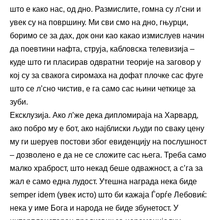
што е како нас, од дно. Размислите, гомна су л’сни и
увек су на површину. Ми сви смо на дно, гњурци,
боримо се за дах, док они као какао измислуев начин
да поевтини нафта, струја, кабловска телевизија –
куде што ги пласирав одвратни теорије на заговор у
кој су за свакога сиромаха на дофат плочке сас фуге
што се л’сно чистив, е га само сас њини четкице за
зуби.
Ексклузија. Ако л’же дека дипломираја на Харвард,
ако побро му е бот, ако најблиски људи по сваку цену
му ги шеруев постови због евиденцију на послушност
– дозволено е да не се сложите сас њега. Треба само
малко храброст, што некад беше одважност, а с’га за
жал е само една лудост. Утешна награда нека биде
semper idem (увек исто) што би кажаја Ѓорѓе Лебовиќ:
нека у име Бога и народа не биде збунетост. У