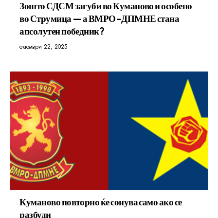
Зошто СДСМ загуби во Куманово и особено
во Струмица — а ВМРО-ДПМНЕ стана
апсолутен победник?
октомври 22, 2025
Куманово повторно ќе сонува само ако се
разбуди