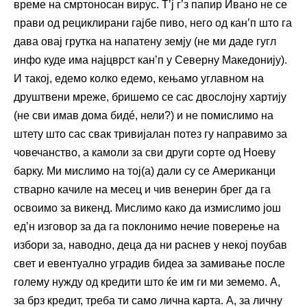
време на смртоносан вирус. Т’ј г’з папир Ивано не се
прави од рециклирани гајбе пиво, него од кан’п што га
дава овај грутка на напатену земју (не ми даде гугл
инфо куде има најцврст кан’п у Северну Македонију).
И такој, едемо колко едемо, кењамо углавном на
друштвени мреже, бришемо се сас двослојну хартију
(не сви имав дома бидé, нели?) и не помислимо на
штету што сас свак тривијалан потез гу направимо за
човечанство, а камоли за сви други сорте од Ноеву
барку. Ми мислимо на тој(а) дали су се Американци
стварно качиле на месец и чив венерин брег да га
освоимо за викенд. Мислимо како да измислимо још
ед’н изговор за да га поклонимо нечие поверење на
избори за, наводно, деца да ни раснев у некој поубав
свет и евентуално уградив бидеа за замивање после
голему нужду од кредити што ќе им ги ми земемо. А,
за брз кредит, треба ти само лична карта. А, за личну