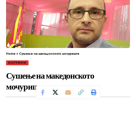
Home
»
Сушење на македонското мочуриште
КОЛУМНИ
Сушење на македонското
мочуриште
Се чита за 5 минути
Од
Уредник
Објавено: февруари 20, 2024