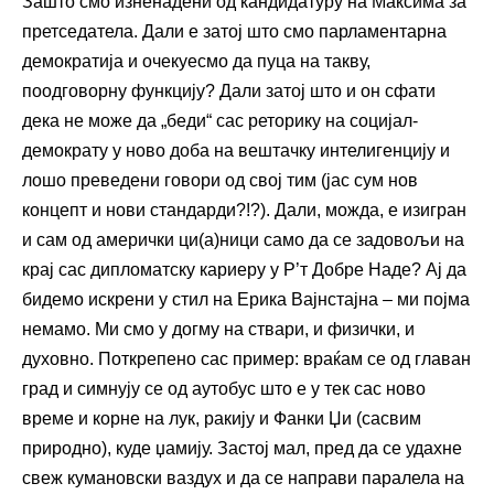
Зашто смо изненадени од кандидатуру на Максима за
претседатела. Дали е затој што смо парламентарна
демократија и очекуесмо да пуца на такву,
поодговорну функцију? Дали затој што и он сфати
дека не може да „беди“ сас реторику на социјал-
демократу у ново доба на вештачку интелигенцију и
лошо преведени говори од свој тим (јас сум нов
концепт и нови стандарди?!?). Дали, можда, е изигран
и сам од амерички ци(а)ници само да се задовољи на
крај сас дипломатску кариеру у Р’т Добре Наде? Ај да
бидемо искрени у стил на Ерика Вајнстајна – ми појма
немамо. Ми смо у догму на ствари, и физички, и
духовно. Поткрепено сас пример: враќам се од главан
град и симнују се од аутобус што е у тек сас ново
време и корне на лук, ракију и Фанки Џи (сасвим
природно), куде џамију. Застој мал, пред да се удахне
свеж кумановски ваздух и да се направи паралела на