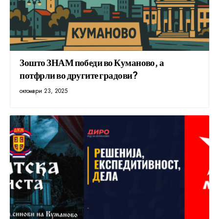
Зошто ЗНАМ победи во Куманово, а
потфрли во другите градови?
октомври 23, 2025