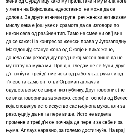
жена од Сурдулицу како му прала гаќе и му мила ноге
у леген на Војислава, едноставно, не може да се
долови. За други етнички групе, реч женски активизам
мислу дека е још увек и срамота да се изговори по
некои села од разбиен тип. Тамо не смее ни ов’ј виц
да се каже: На конгрес за женски права у Југозападну
Македонију, стануе жена од Скопје и вика: жене,
донела сам резолуцију пред некој месец више да не
му готву на мужа ми. Прв д’н, гледам не се буни, друг
д’н си ќути, треќ д’н ме чека од работу сас ручак и од
т’к еве га само он готви!Огроман аплауз и
одушевљење се шири низ публику. Друг говорник (не
се вика говорница за женско, сори) е госпоѓа од Велес
која споделуе исто искуство сас њојнога мужа, али за
резолуцију да не га пере више. Исто не видела
промене и треќ д’н он почнаја да пере и за себе и за
њума. Аплауз наравно, за големо достигнуќе. На крај