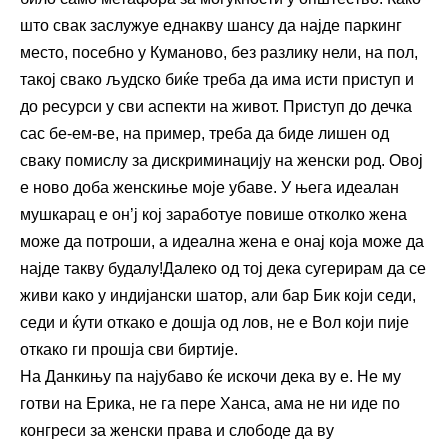
што свак заслужуе еднакву шансу да најде паркинг
место, посебно у Куманово, без разлику нели, на пол,
такој свако људско биќе треба да има исти приступ и
до ресурси у сви аспекти на живот. Приступ до дечка
сас бе-ем-ве, на пример, треба да биде лишен од
сваку помислу за дискриминацију на женски род. Овој
е ново доба женскиње моје убаве. У њега идеалан
мушкарац е он’ј кој заработуе повише отколко жена
може да потроши, а идеална жена е онај која може да
најде такву будалу!Далеко од тој дека сугерирам да се
живи како у индијански шатор, али бар Бик који седи,
седи и ќути откако е дошја од лов, не е Вол који пије
откако ги прошја сви биртије.
На Данкињу па најубаво ќе искочи дека ву е. Не му
готви на Ерика, не га пере Ханса, ама не ни иде по
конгреси за женски права и слободе да ву