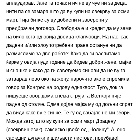
аплаудирав. Јане га точак и ич не ву чуе ни за деца,
нити па се замара што да ву купи на свекрву за осми
март. Тија битке су ву добиени и заверени у
предбрачан договор. Слободна е и кредит да му земе
на било кога од овија двоица клапчовци. На нас, сас
дадени и/или злоупотребени права остануе ни да
размислимо за две работе: Како да ги васпитамо
ќерке у овија луди године да бидев добри жене, мајке
и снашке и како да ги саветуемо синови да не ву га
затварав лево око на жену, нарочито ако е спремила
говор за Конгрес на родову еднаквост. Туго, док га
пишуеше овој, дома снема струја, а Вол који пије
падна од столче. Одма дојде мајка му од дољни спрат
да види како ву е синче. Те гу од сабајле не ми збори.
Можда затој што ву купи за осми март Драцену
(свекрвин език), саксиско цвеќе од „Нолину“. А, оно
сас едни дугачки и шиљасти листови, преубаво!