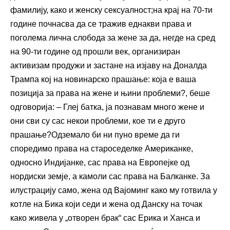
фамилију, како и женску сексуалност;на крај на 70-ти
године почнасва да се тражив еднакви права и
поголема лична слобода за жене за да, негде на сред
на 90-ти године од прошли век, организиран
активизам продужи и застане на изјаву на Доналда
Трампа кој на новинарско прашање: која е ваша
позиција за права на жене и њини проблеми?, беше
одговорија: – Глеј батка, ја познавам много жене и
они сви су сас некои проблеми, кое ти е друго
прашање?Одземало би ни пуно време да ги
споредимо права на староседелке Американке,
односно Индијанке, сас права на Европејке од
нордиски земје, а камоли сас права на Балканке. За
илустрацију само, жена од Вајоминг како му готвила у
котле на Бика који седи и жена од Данску на точак
како живела у „отворен брак“ сас Ерика и Ханса и