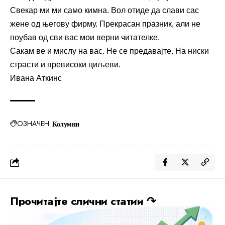
Свекар ми ми само кимна. Вол отиде да слави сас
жене од његову фирму. Прекрасан празник, али не
поубав од сви вас мои верни читателке.
Сакам ве и мислу на вас. Не се предавајте. На ниски
страсти и превисоки циљеви.
Ивана Аткинс
ОЗНАЧЕН:
Колумни
Прочитајте слични статии ↷