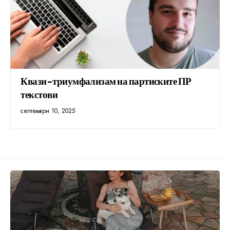
Квази-триумфализам на партиските ПР
текстови
септември 10, 2025