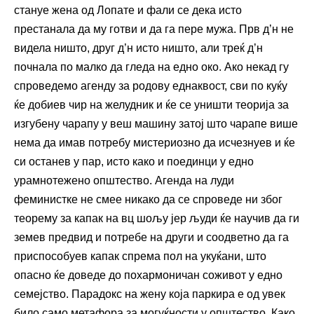
стануе жена од Лопате и фали се дека исто
престанала да му готви и да га пере мужа. Прв д’н не
видела ништо, друг д’н исто ништо, али треќ д’н
почнала по малко да гледа на едно око. Ако некад гу
спроведемо агенду за родову еднаквост, сви по куќу
ќе добиев чир на желудник и ќе се уништи теорија за
изгубену чарапу у веш машину затој што чарапе више
нема да имав потребу мистериозно да исчезнуев и ќе
си останев у пар, исто како и поединци у едно
урамнотежено општество. Агенда на луди
феминистке не смее никако да се спроведе ни због
теорему за капак на вц шољу јер људи ќе научив да ги
земев предвид и потребе на други и соодветно да га
приспособуев капак спрема пол на укуќани, што
опасно ќе доведе до похармоничан соживот у едно
семејство. Парадокс на жену која паркира е од увек
било само метафора за могуќности у општество. Како