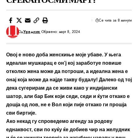
Се чита за 8 минути
Од
Уредник
Објавено: март 8, 2024
Овој е ново доба женскиње моје убаве. У њега
идеалан мушкарац е он’ј кој заработуе повише
отколко жена може да потроши, а идеална жена е
онај која може да најде такву будалу! Далеко од тој
дека сугерирам да се живи како у индијански
шатор, али бар Бик који седи, седи и ќути откако е
дошја од лов, не е Вол који пије откако ги прошја
сви биртије.
Ако некад гу спроведемо агенду за родову
еднаквост, сви по куќу ќе добиев чир на желудник
и ќе се уништи теорија за изгубену чарапу у веш