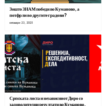
Зошто ЗНАМ победи во Куманово, а
потфрли во другите градови?
октомври 23, 2025
Српската листа и независниот Диро со
задоволителни резултати во Куманово,