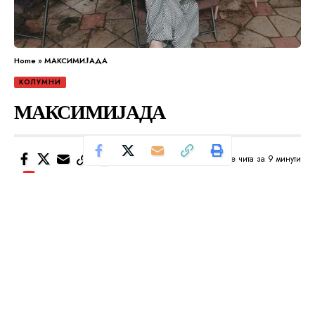
Home
»
МАКСИМИЈАДА
КОЛУМНИ
МАКСИМИЈАДА
Се чита за 9 минути
Од
Уредник
Објавено: февруари 25, 2024
Максим(ијада) ќе биде запамтена како што се
памтив најдобро залучени питие, најкрцкави
чварке, најрастресито тесто на пастрмајлијаду,
али у локални рамке овој све личи на карневал
сас сипкави костими на мажоретке и бајат хот дог