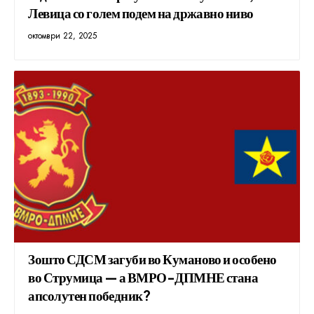
Левица со голем подем на државно ниво
октомври 22, 2025
Зошто СДСМ загуби во Куманово и особено
во Струмица — а ВМРО-ДПМНЕ стана
апсолутен победник?