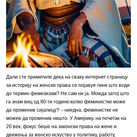
Дали сте приметиле дека на сваку интернет страницу
за историју на женски права се појавуе линк што води
до термин фемизизам? Не сам ни ја. Можда затој што
га знам виц од 80-ти године:колко феминистке може
да променив сијалицу? – ниедна, феминистке не
можев да променив ништо. У Америку, на почетак на
20 век, фокус беше на законски права на жене и
движења за женско искуство у политику, работу,