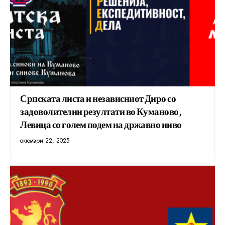
Српската листа и независниот Диро со
задоволителни резултати во Куманово,
Левица со голем подем на државно ниво
октомври 22, 2025