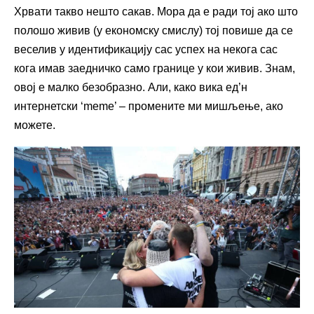
Хрвати такво нешто сакав. Мора да е ради тој ако што
полошо живив (у економску смислу) тој повише да се
веселив у идентификацију сас успех на некога сас
кога имав заедничко само границе у кои живив. Знам,
овој е малко безобразно. Али, како вика ед’н
интернетски ‘meme’ – промените ми мишљење, ако
можете.