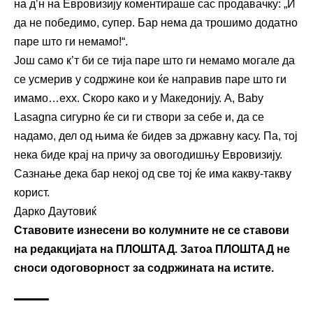
на д’н на Евровизију коментираше сас продавачку: „И
да не победимо, супер. Бар нема да трошимо додатно
паре што ги немамо!“.
Још само к’т би се тија паре што ги немамо могале да
се усмерив у содржине кои ќе направив паре што ги
имамо…ехх. Скоро како и у Македонију. А, Baby
Lasagna сигурно ќе си ги створи за себе и, да се
надамо, дел од њима ќе бидев за државну касу. Па, тој
нека биде крај на причу за овогодишњу Евровизију.
Сазнање дека бар некој од све тој ќе има какву-такву
корист.
Дарко Даутовиќ
Ставовите изнесени во колумните не се ставови
на редакцијата на ПЛОШТАД. Затоа ПЛОШТАД не
сноси одоговорност за содржината на истите.