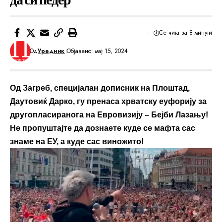
Се чита за 8 минути
Од
Уредник
Објавено: мај 15, 2024
Од Загреб, специјалан дописник на Плоштад,
Даутовиќ Дарко, гу пренаса хрватску еуфорију за
другопласиранога на Евровизију – Бејби Лазању!
Не пропуштајте да дознаете куде се мафта сас
знаме на ЕУ, а куде сас виножито!