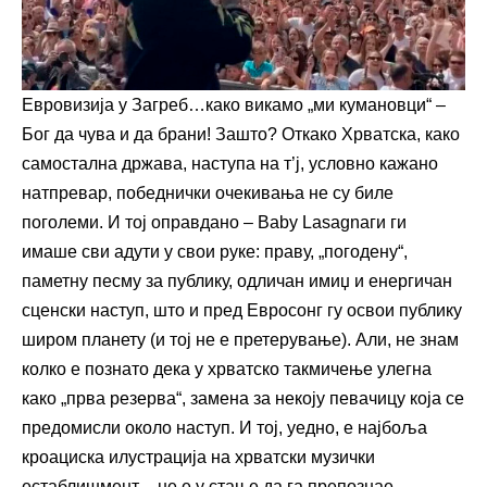
Евровизија у Загреб…како викамо „ми кумановци“ –
Бог да чува и да брани! Зашто? Откако Хрватска, како
самостална држава, наступа на т’ј, условно кажано
натпревар, победнички очекивања не су биле
поголеми. И тој оправдано – Baby Lasagnaги ги
имаше сви адути у свои руке: праву, „погодену“,
паметну песму за публику, одличан имиџ и енергичан
сценски наступ, што и пред Евросонг гу освои публику
широм планету (и тој не е претерување). Али, не знам
колко е познато дека у хрватско такмичење улегна
како „прва резерва“, замена за некоју певачицу која се
предомисли около наступ. И тој, уедно, е најбоља
кроациска илустрација на хрватски музички
естаблишмент – не е у стање да га препознае