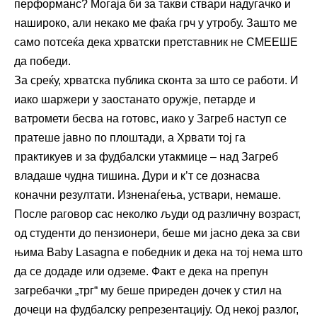
перформанс? Могаја би за такви ствари надугачко и
нашироко, али некако ме фаќа грч у утробу. Зашто ме
само потсеќа дека хрватски претставник не СМЕЕШЕ
да победи.
За среќу, хрватска публика сконта за што се работи. И
иако шаржери у заостанато оружје, петарде и
ватромети бесва на готовс, иако у Загреб наступ се
пратеше јавно по плоштади, а Хрвати тој га
практикуев и за фудбалски утакмице – над Загреб
владаше чудна тишина. Дури и к’т се дознасва
коначни резултати. Изненаѓења, уствари, немаше.
После раговор сас неколко људи од различну возраст,
од студенти до пензионери, беше ми јасно дека за сви
њима Baby Lasagna е победник и дека на тој нема што
да се додаде или одземе. Факт е дека на препун
загребачки „трг“ му беше приреден дочек у стил на
дочеци на фудбалску репрезентацију. Од некој разлог,