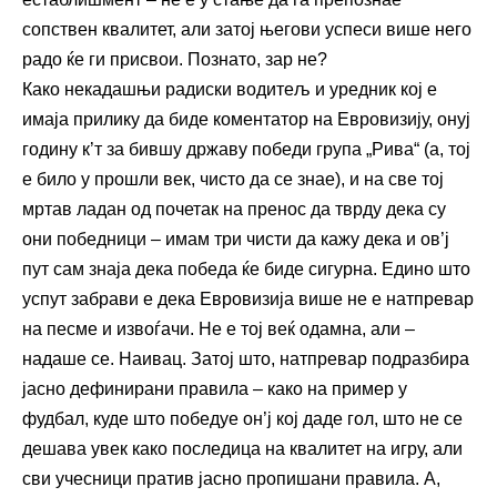
сопствен квалитет, али затој његови успеси више него
радо ќе ги присвои. Познато, зар не?
Како некадашњи радиски водитељ и уредник кој е
имаја прилику да биде коментатор на Евровизију, онуј
годину к’т за бившу државу победи група „Рива“ (а, тој
е било у прошли век, чисто да се знае), и на све тој
мртав ладан од почетак на пренос да тврду дека су
они победници – имам три чисти да кажу дека и ов’ј
пут сам знаја дека победа ќе биде сигурна. Едино што
успут забрави е дека Евровизија више не е натпревар
на песме и извоѓачи. Не е тој веќ одамна, али –
надаше се. Наивац. Затој што, натпревар подразбира
јасно дефинирани правила – како на пример у
фудбал, куде што победуе он’ј кој даде гол, што не се
дешава увек како последица на квалитет на игру, али
сви учесници пратив јасно пропишани правила. А,