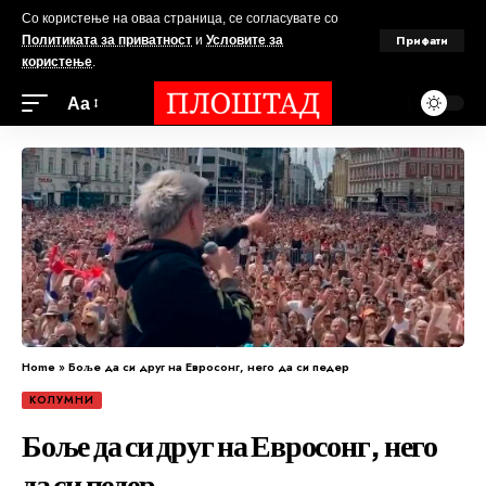
Со користење на оваа страница, се согласувате со
Прифати
Политиката за приватност
и
Условите за
користење
.
Аа
Home
»
Боље да си друг на Евросонг, него да си педер
КОЛУМНИ
Боље да си друг на Евросонг, него
да си педер