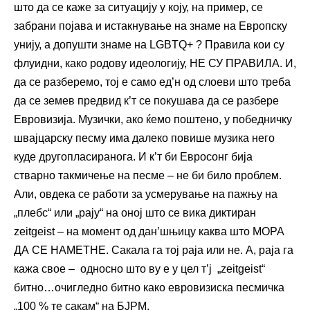
што да се каже за ситуацију у коју, на пример, се
забрани појава и истакнување на знаме на Европску
унију, а допушти знаме на LGBTQ+ ? Правила кои су
флуидни, како родову идеологију, НЕ СУ ПРАВИЛА. И,
да се разберемо, тој е само ед’н од слоеви што треба
да се земев предвид к’т се покушава да се разбере
Евровизија. Музички, ако ќемо поштено, у победничку
швајцарску песму има далеко повише музика него
куде другопласиранога. И к’т би Евросонг бија
стварно такмичење на песме – не би било проблем.
Али, овдека се работи за усмерување на пажњу на
„плебс“ или „рају“ на оној што се вика диктиран
zeitgeist – на момент од дан’шњицу каква што МОРА
ДА СЕ НАМЕТНЕ. Сакала га тој раја или не. А, раја га
кажа свое – односно што ву е у цел т’ј „zeitgeist“
битно…очигледно битно како евровизиска песмичка
„100 % те сакам“ на БЈРМ.