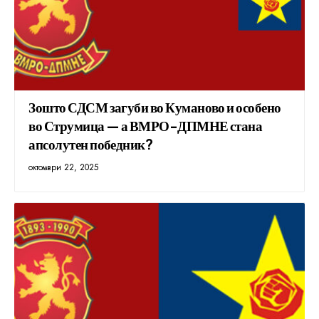
Зошто СДСМ загуби во Куманово и особено
во Струмица — а ВМРО-ДПМНЕ стана
апсолутен победник?
октомври 22, 2025