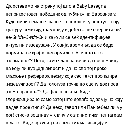
Да оставимо на страну тој што е Baby Lasagna
неприкосновен победник од публику на Евровизију.
Куде жири немаше шансе – превише гу поштуе своју
културу, религију, фамилију и, јеби га, не е геј нити би/
не-би/с’к-би/к’т-би и како ли се веќ идентификуев
актуелни изведувачи. У овија времиња да се биде
нормалан е крајно ненормално. А, и што е тој
„нормално“? Некој тамо члан на жири да носи маицу
на коју пишуе „еднаквост“ и да на све тој преко
гласање преферира песму која сас текст пропагира
„искључивост“? Да гологузи трчив по сцену док поев
„нема правила“? Да фалш појање биде
глорифицирано само затој што доваѓа од земју на коју
падав проектили? Да некој ѓавол или Пан (ебем ли му
рог) стиска вештицу у клинч у сатанистички пентаграм
и да тој биде врхунац на сценску имагинацију и