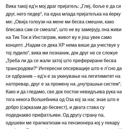
Вика такој ед’н мој драг пријатељ: „Глеј, боље е да си
друг, него педер“, па една млада пријатељка на ќерку
ми: „Овија голоузи на мене ми бесва смешни, како
блесава сам се смеала“, што не ву замерују, она живи
на Тик Ток и Инстаграм, живот ву е још увек само
концепт. „Надам се дека ХР нема више да учествуе у
тој лудило“, вика ми познаник, док друг не се сложуе
„Треба ли да се жали затој што преферирани бесва
трансродови?“ Интересни опсервације што е л’сно да
се одбранив – ед’н е за укинување на легитимитет на
натпревар, друг е за промену на „унутрашњи систем“.
Како и да гледамо, све док постои невидљива рука на
тога некога Волшебника од Оза кој за нас знае што е
добро (сарказам до бесвест), и двата става су
подеднакво прифатљиви. Од другу страну па,
одушеви ме прагматизам на пензионера кој у пекару