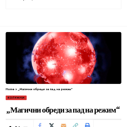
Home
»
„Магични обреди за пад на режим“
КОЛУМНИ
„Магични обреди за пад на режим“