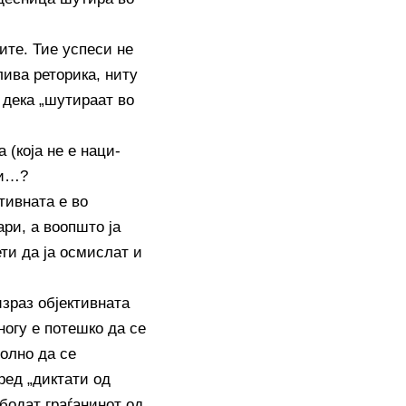
ите. Тие успеси не
лива реторика, ниту
т дека „шутираат во
 (која не е наци-
ии…?
тивната е во
ари, а воопшто ја
ти да ја осмислат и
израз објективната
ногу е потешко да се
олно да се
ред „диктати од
ободат граѓанинот од