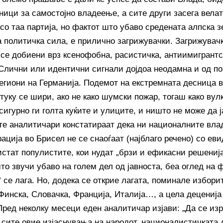
ници за самостојно владеење, а сите други засега велат
со таа партија, но фактот што убаво средената алпска з
а политичка сила, е прилично загрижувачки. Загрижувач
 се добиени врз ксенофобна, расистичка, антиимигрантс
 Слични или идентични сигнали дојдоа неодамна и од п
региони на Германија. Подемот на екстремната десница в
туку се шири, ако не како шумски пожар, тогаш како вулк
сигурно ги голта куќите и улиците, и ништо не може да ј
те аналитичари констатираат дека ни националните влад
ција во Брисел не се снаоѓаат (најблаго речено) со еви
ристат популистите, кои нудат „брзи и ефикасни решениј
то звучи убаво на голем дел од јавноста, беа оглед на 
 се лага. Но, додека се открие лагата, поминале избори
Финска, Словачка, Франција, Италија…, а цела деценија
 Пред неколку месеци еден аналитичар изјави: „Да се и
а сите овие изјаснувања на народот, националистичката