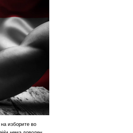
 на изборите во
ејќи нема доволен