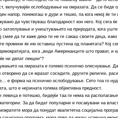
ст, вклучувајќи ослободување на омразата. Да се биде 
ен напор, понекогаш е дури и тешко, па кога некој ќе ти 
кувано да чувствуваш благодарност кон него. Кој сега ќ
о затоплување и уништувањето на природата, кога уште н
ј смее да ти каже дека ти не ги сакаш своите деца, иако
те промени ќе им оставиш пустина од планетата? Кој се
демократијата, кога „види Американците што прават, и ка
ќе ни делат лекции“?
увањето на омразата е големо психичко олеснување. Да
 отворено да се мразат соседите, другите религии, раси
е… е форма на психичко ослободување. Сето тоа го нуд
та, што е нејзината голема објективна предност.
е левица е потешко, бидејќи таа ги нема на располагањ
категории. За да бидат популарни и посакувани на власт
мократите мора да понудат квалитетна социјална програ
а социјална програма, мора прво да имаш успешна економ