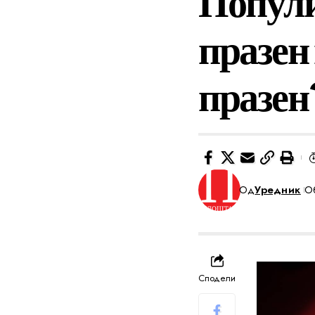
Попули
празен 
празен
Од
Уредник
Об
Сподели