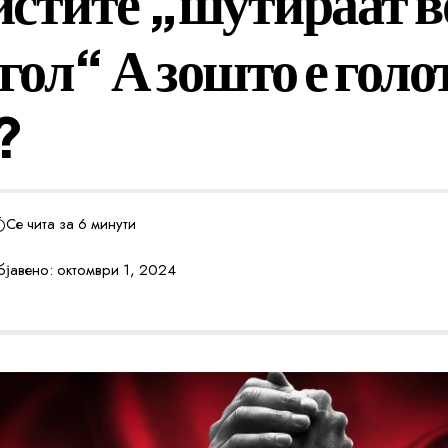
стите „шутираат в
гол“ А зошто е голо
?
Се чита за 6 минути
јавено: октомври 1, 2024