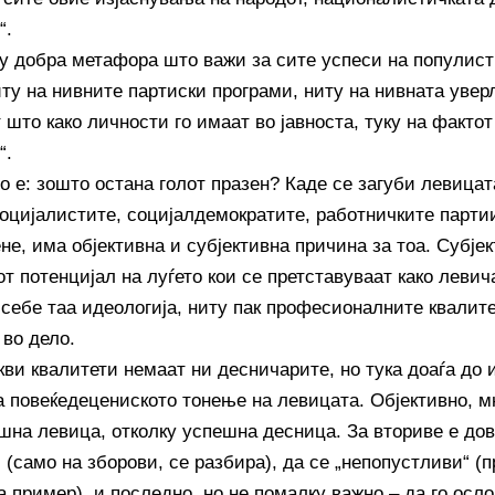
“.
гу добра метафора што важи за сите успеси на популист
иту на нивните партиски програми, ниту на нивната увер
 што како личности го имаат во јавноста, туку на факто
“.
е: зошто остана голот празен? Каде се загуби левицата
социјалистите, социјалдемократите, работничките парт
е, има објективна и субјективна причина за тоа. Субјек
т потенцијал на луѓето кои се претставуваат како левич
 себе таа идеологија, ниту пак професионалните квалите
 во дело.
кви квалитети немаат ни десничарите, но тука доаѓа до 
а повеќедецениското тонење на левицата. Објективно, м
шна левица, отколку успешна десница. За вториве е дов
 (само на зборови, се разбира), да се „непопустливи“ (п
а пример), и последно, но не помалку важно – да го осл