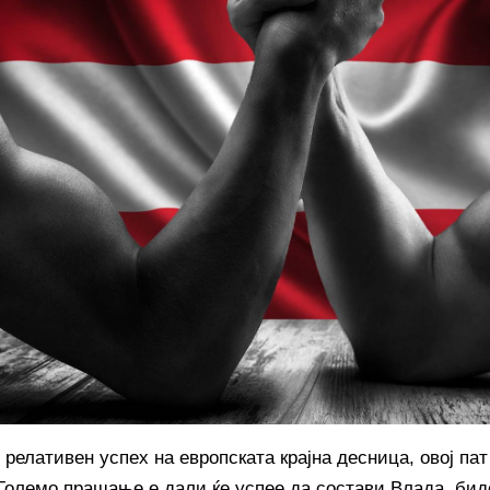
релативен успех на европската крајна десница, овој пат
 Големо прашање е дали ќе успее да состави Влада, бид