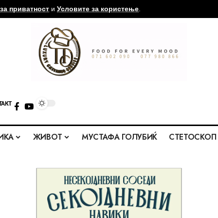
за приватност
и
Условите за користење
.
ТАКТ
ИКА
ЖИВОТ
МУСТАФА ГОЛУБИЌ
СТЕТОСКОП