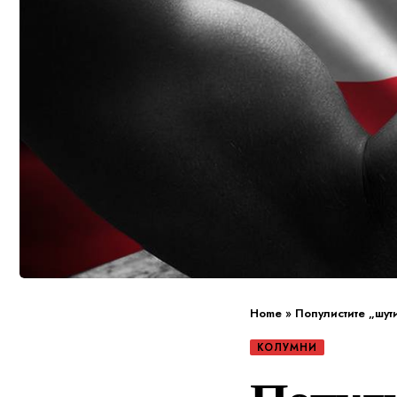
Home
»
Популистите „шут
КОЛУМНИ