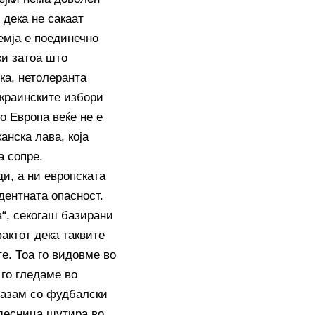
 дека не сакаат
емја е поединечно
ки затоа што
ка, нетолеранта
окраинските избори
о Европа веќе не е
анска лава, која
а сопре.
и, а ни европската
дентната опасност.
а“, секогаш базирани
фактот дека таквите
те. Тоа го видовме во
 го гледаме во
зразам со фудбалски
 десница шутира во