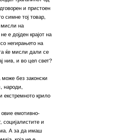
одговорен и пристоен
го симне тој товар,
е мисли на
е е дојден крајот на
 со негирањето на
га ќе мисли дали се
ј нив, и во цел свет?
 може без законски
, народи,
и екстремното крило
е овие емотивно-
, социјалистите и
ма. А за да имаш
ија, која не е