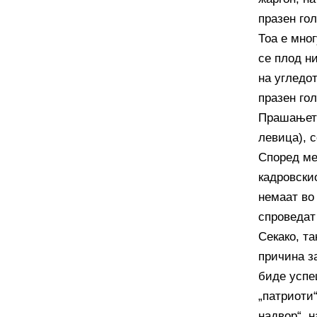
празен гол
Тоа е мно
се плод н
на угледот
празен гол
Прашањето 
левица), 
Според мен
кадровскио
немаат во
спроведат
Секако, та
причина з
биде успе
„патриоти“
надвор“, н