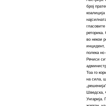
број прате
коалиција 
најсилнат
гласовите
реторика.
во некои 
инцидент, 
полека но 
Речиси си
администра
Тоа го ко
на сила, ш
„решенија“
Шведска, 
Унгарија.
жаргон, н