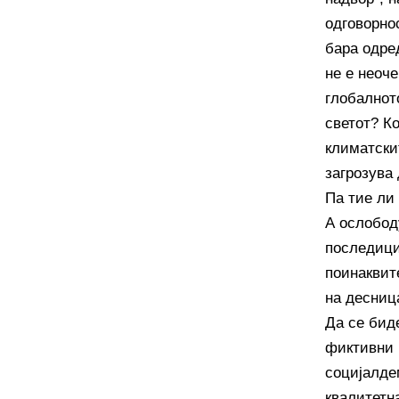
одговорно
бара одред
не е неоче
глобалнот
светот? Ко
климатски
загрозува 
Па тие ли 
А ослобод
последици
поинаквит
на десница
Да се бид
фиктивни 
социјалде
квалитетн