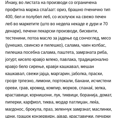
Инаку, во листата на производи со ограничена
профитна маржа спаѓаат: ориз, брашно пченично тип
400, бел и полубел леб, со исклучок на свежо печен
леб во маркетите (што во недела некаде е дури и 70
денари), печени пекарски производи, бисквити,
тестенини, потоа масло за јадење од сончоглед, месо
(јунешко, свинско и пилешко), салама, чаен колбас,
пилешка посебна саламa, паштета, замрзната риба,
јогурт, кисело кравјо млеко, павлака, традиционално
кравјо бело сирење, кравји кашкавал, мешан
кашкавал, свежи јајца, маргарин, јаболка, праски,
грозје трпезно, лимони, портокали, банани, исчистени
ореви, грав, кромид, компир, морков, спанаќ, зелка,
краставици, корнишони, лук, тиквици, боранија, домат,
пиперки, карфиол, тиква, модар патлиџан, леќа,
магдонос, брокула, праз, зеленчук замрзнат, маслинки,
црни, грашок конзервирн, ајвар, краставички, печурки