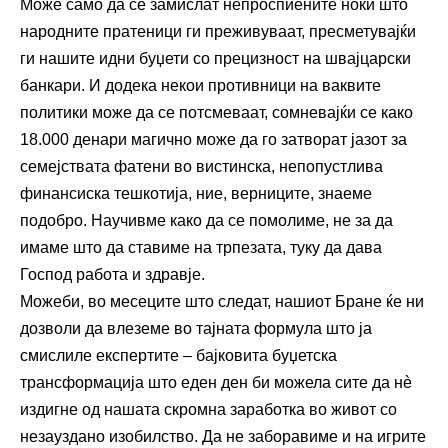
Може само да се замислат непроспиените ноќи што
народните пратеници ги преживуваат, пресметувајќи
ги нашите идни буџети со прецизност на швајцарски
банкари. И додека некои противници на ваквите
политики може да се потсмеваат, сомневајќи се како
18.000 денари магично може да го затворат јазот за
семејствата фатени во вистинска, непопустлива
финансиска тешкотија, ние, верниците, знаеме
подобро. Научивме како да се помолиме, не за да
имаме што да ставиме на трпезата, туку да дава
Господ работа и здравје.
Можеби, во месеците што следат, нашиот Бране ќе ни
дозволи да влеземе во тајната формула што ја
смислиле експертите – бајковита буџетска
трансформација што еден ден би можела сите да нè
издигне од нашата скромна заработка во живот со
незауздано изобилство. Да не заборавиме и на игрите