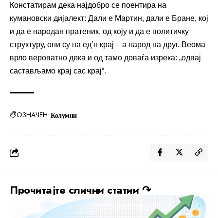
Констатирам дека најдобро се поентира на
кумановски дијалект: Дали е Мартин, дали е Бране, кој
и да е народан пратеник, од коју и да е политичку
структуру, они су на ед’н крај – а народ на друг. Веома
врло вероватно дека и од тамо доваѓа изрека: „одвај
састављамо крај сас крај“.
ОЗНАЧЕН:
Колумни
Прочитајте слични статии ↷