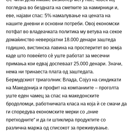
погледна во бездната на сметките за намирници и,
еве, најави спас: 5% намалување на цената на
нашите дневни и основни потреби. Овој економски
потфат во владеачката политика му ветува на секое
домаќинство неверојатни 18.000 денари заштеда
годишно, вистинска лавина на просперитет во земја
каде што повеќето сè уште работат за месечни
примања кои едвај доспеваат 25.000 денари. Значи,
нема ни тринаеста плата од заштедата.
Бермудскиот триаголник: Влада, Сојуз на синдикати
на Македонија и профит на компаниите – проголта
уште еден чамец за спас на македонските
бродоломци, работничката класа на која ѝ се смачи да
ги споредува економските мерки со „оние
претходните“ и да ги штиклира продуктите со
различна маржа од списокот за преживување.