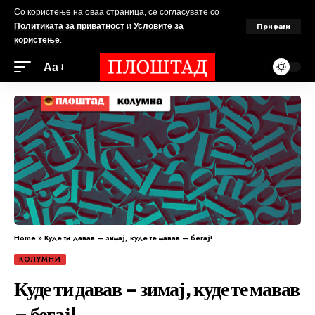
Со користење на оваа страница, се согласувате со
Прифати
Политиката за приватност
и
Условите за
користење
.
Аа
Home
»
Куде ти давав – зимај, куде те мавав – бегај!
КОЛУМНИ
Куде ти давав – зимај, куде те мавав
– бегај!