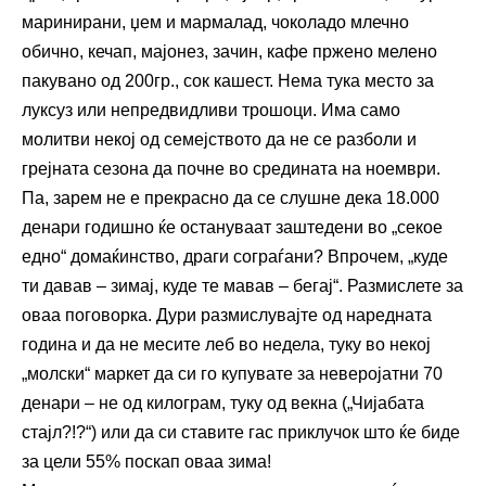
маринирани, џем и мармалад, чоколадо млечно
обично, кечап, мајонез, зачин, кафе пржено мелено
пакувано од 200гр., сок кашест. Нема тука место за
луксуз или непредвидливи трошоци. Има само
молитви некој од семејството да не се разболи и
грејната сезона да почне во средината на ноември.
Па, зарем не е прекрасно да се слушне дека 18.000
денари годишно ќе остануваат заштедени во „секое
едно“ домаќинство, драги сограѓани? Впрочем, „куде
ти давав – зимај, куде те мавав – бегај“. Размислете за
оваа поговорка. Дури размислувајте од наредната
година и да не месите леб во недела, туку во некој
„молски“ маркет да си го купувате за неверојатни 70
денари – не од килограм, туку од векна („Чијабата
стајл?!?“) или да си ставите гас приклучок што ќе биде
за цели 55% поскап оваа зима!