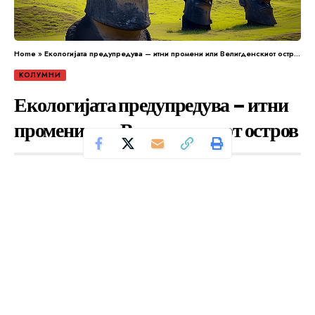
Home
»
Екологијата предупредува – итни промени или Велигденскиот остров
КОЛУМНИ
Екологијата предупредува – итни
промени или Велигденскиот остров
Се чита за 9 минути
Од
Уредник
Објавено: октомври 29, 2024