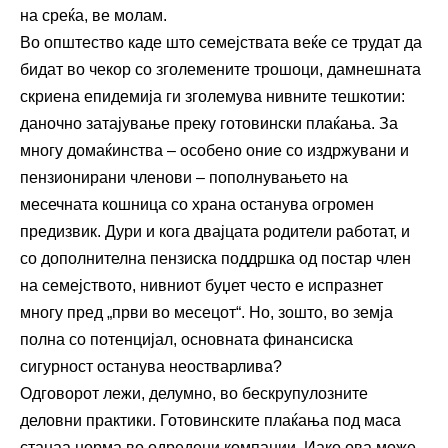
на среќа, ве молам.
Во општество каде што семејствата веќе се трудат да
бидат во чекор со зголемените трошоци, дамнешната
скриена епидемија ги зголемува нивните тешкотии:
даночно затајување преку готовински плаќања. За
многу домаќинства – особено оние со издржувани и
пензионирани членови – пополнувањето на
месечната кошница со храна останува огромен
предизвик. Дури и кога двајцата родители работат, и
со дополнителна пензиска поддршка од постар член
на семејството, нивниот буџет често е испразнет
многу пред „први во месецот“. Но, зошто, во земја
полна со потенцијал, основната финансиска
сигурност останува неостварлива?
Одговорот лежи, делумно, во бескрупулозните
деловни практики. Готовинските плаќања под маса
станаа норма во одредени компании. Иако ова може