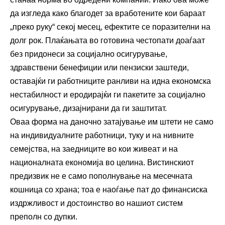
да изгледа како благодет за вработените кои бараат
„преко руку“ секој месец, ефектите се поразителни на
долг рок. Плаќањата во готовина честопати доаѓаат
без придонеси за социјално осигурување,
здравствени бенефиции или пензиски заштеди,
оставајќи ги работниците ранливи на идна економска
нестабилност и еродирајќи ги пакетите за социјално
осигурување, дизајнирани да ги заштитат.
Оваа форма на даночно затајување им штети не само
на индивидуалните работници, туку и на нивните
семејства, на заедниците во кои живеат и на
националната економија во целина. Вистинскиот
предизвик не е само пополнување на месечната
кошница со храна; тоа е наоѓање пат до финансиска
издржливост и достоинство во нашиот систем
преполн со дупки.