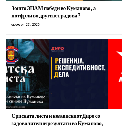
Зошто ЗНАМ победи во Куманово, а
потфрли во другите градови?
октомври 23, 2025
Српската листа и независниот Диро со
задоволителни резултати во Куманово,