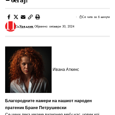
Се чита за 6 минути
Од
Уредник
Објавено: октомври 30, 2024
Ивана Аткинс
Благородните намери на нашиот народен
пратеник Бране Петрушевски
Се чини дека имаме визионер меѓу нас, човек кој