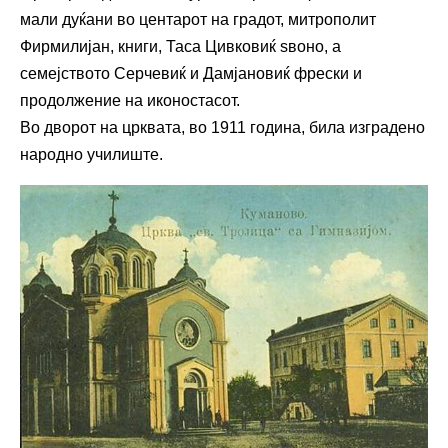
мали дуќани во центарот на градот, митрополит
Фирмилијан, книги, Таса Цивковиќ ѕвоно, а
семејството Серчевиќ и Дамјановиќ фрески и
продолжение на иконостасот.
Во дворот на црквата, во 1911 година, била изградено
народно училиште.