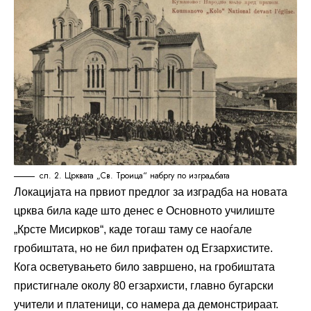
сл. 2. Црквата „Св. Троица“ набргу по изградбата
Локацијата на првиот предлог за изградба на новата
црква била каде што денес е Основното училиште
„Крсте Мисирков“, каде тогаш таму се наоѓале
гробиштата, но не бил прифатен од Егзархистите.
Кога осветувањето било завршено, на гробиштата
пристигнале околу 80 егзархисти, главно бугарски
учители и платеници, со намера да демонстрираат.