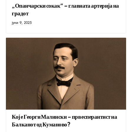
„Опанчарски сокак“ – главната артерија на
градот
јуни 9, 2025
Кој е Георги Малински – прв есперантист на
Балканот од Куманово?