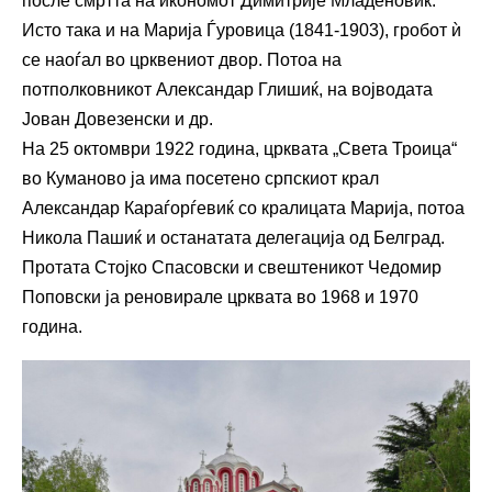
после смртта на икономот Димитрије Младеновиќ.
Исто така и на Марија Ѓуровица (1841-1903), гробот ѝ
се наоѓал во црквениот двор. Потоа на
потполковникот Александар Глишиќ, на војводата
Јован Довезенски и др.
На 25 октомври 1922 година, црквата „Света Троица“
во Куманово ја има посетено српскиот крал
Александар Караѓорѓевиќ со кралицата Марија, потоа
Никола Пашиќ и останатата делегација од Белград.
Протата Стојко Спасовски и свештеникот Чедомир
Поповски ја реновирале црквата во 1968 и 1970
година.