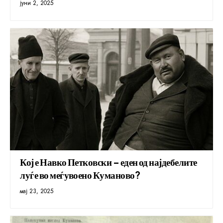
јуни 2, 2025
Кој е Навко Петковски – еден од најдебелите
луѓе во меѓувоено Куманово?
мај 23, 2025