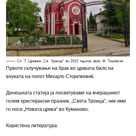
Сл. 7. Црквата „Св. Троица“ во 2022 година, фото: Ф. Ѓошевски
Првото склучување на брак во црквата било на
внуката на попот Михајло Стојилковиќ.
Денешната статија ја посветуваме на вчерашниот
голем христијански празник, „Света Троица“, чие име
го носи „Новата црква“ во Куманово.
Користена литература: