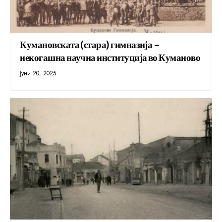
Кумановската (стара) гимназија –
некогашна научна институција во Куманово
јуни 20, 2025