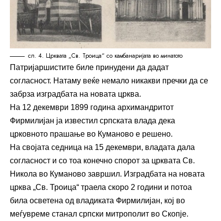
сл. 4. Црквата „Св. Троица“ со камбанаријата во минатото
Патријаршистите биле принудени да дадат
согласност. Натаму веќе немало никакви пречки да се
забрза изградбата на новата црква.
На 12 декември 1899 година архимандритот
Фирмилијан ја известил српската влада дека
црковното прашање во Куманово е решено.
На својата седница на 15 декември, владата дала
согласност и со тоа конечно спорот за црквата Св.
Никола во Куманово завршил. Изградбата на новата
црква „Св. Троица“ траела скоро 2 години и потоа
била осветена од владиката Фирмилијан, кој во
меѓувреме станал српски митрополит во Скопје.