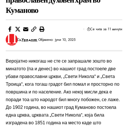
Куманово
Се чита за 11 минути
Од
Уредник
Објавено: јуни 10, 2025
Веројатно никогаш не сте се запрашале зошто во
минатото (па и денес) во нашиот град постоеле две
убави православни цркви, „Свети Никола“ и „Света
Троица“, кога тогаш градот бил помал и просторно по
површина и по население. Ако некој мисли дека е
поради тоа што народот бил многу побожен, се лаже.
До 1902 година, во нашиот град Куманово постоела
една црква, црквата „Свети Никола“, која била
изградена во 1851 година на место каде што