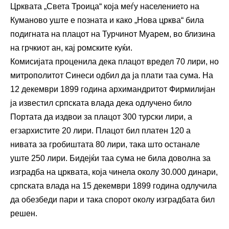
Црквата „Света Троица“ која меѓу населението на
Куманово уште е позната и како „Нова црква“ била
подигната на плацот на Турчинот Муарем, во близина
на грчкиот ан, кај ромските куќи.
Комисијата проценила дека плацот вредел 70 лири, но
митрополитот Синеси одбил да ја плати таа сума. На
12 декември 1899 година архимандритот Фирмилијан
ја известил српската влада дека одлучено било
Портата да издвои за плацот 300 турски лири, а
егзархистите 20 лири. Плацот бил платен 120 а
нивата за гробиштата 80 лири, така што останале
уште 250 лири. Бидејќи таа сума не била доволна за
изградба на црквата, која чинела околу 30.000 динари,
српската влада на 15 декември 1899 година одлучила
да обезбеди пари и така спорот околу изградбата бил
решен.