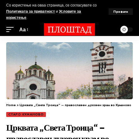
Со користење на оваа страница, се согласувате со
Прифати
Политиката за приватност
и
Условите за
користење
.
Аа
Home
»
Црквата „Света Троица“ – православен духовен храм во Куманово
СТАРО КУМАНОВО
Црквата „Света Троица“ –
православен духовен храм во