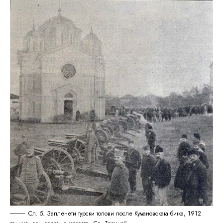
Сл. 5. Запленети турски топови после Кумановската битка, 1912