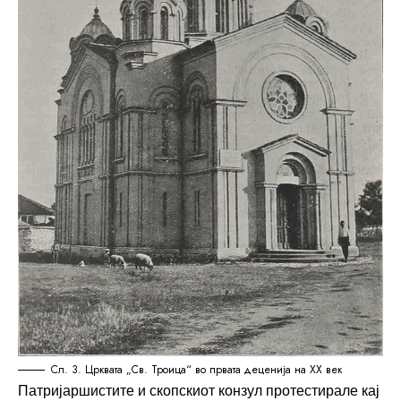
Сл. 3. Црквата „Св. Троица“ во првата деценија на XX век
Патријаршистите и скопскиот конзул протестирале кај