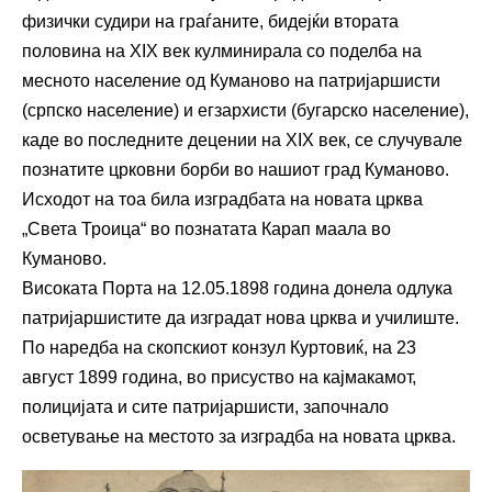
физички судири на граѓаните, бидејќи втората
половина на XIX век кулминирала со поделба на
месното население од Куманово на патријаршисти
(српско население) и егзархисти (бугарско население),
каде во последните децении на XIX век, се случувале
познатите црковни борби во нашиот град Куманово.
Исходот на тоа била изградбата на новата црква
„Света Троица“ во познатата Карап маала во
Куманово.
Високата Порта на 12.05.1898 година донела одлука
патријаршистите да изградат нова црква и училиште.
По наредба на скопскиот конзул Куртовиќ, на 23
август 1899 година, во присуство на кајмакамот,
полицијата и сите патријаршисти, започнало
осветување на местото за изградба на новата црква.