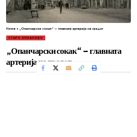
Home
»
„Опанчарски сокак“ – главната артерија на градот
СТАРО КУМАНОВО
„Опанчарски сокак“ – главната
артерија на градот
Се чита за 6 минути
Од
Уредник
Објавено: јуни 10, 2025
Куманово во минатото бил град кој бил препознатлив
по своите маала и сокаци, но исто така и по
пространата „Тумба и четирите бандери“. Најпрво да