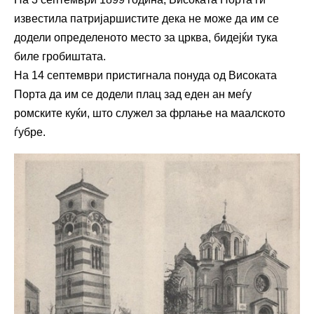
известила патријаршистите дека не може да им се
додели определеното место за црква, бидејќи тука
биле гробиштата.
На 14 септември пристигнала понуда од Високата
Порта да им се додели плац зад еден ан меѓу
ромските куќи, што служел за фрлање на маалското
ѓубре.