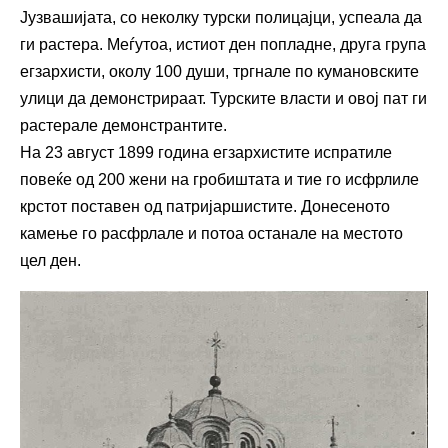
Јузвашијата, со неколку турски полицајци, успеала да
ги растера. Меѓутоа, истиот ден попладне, друга група
егзархисти, околу 100 души, тргнале по кумановските
улици да демонстрираат. Турските власти и овој пат ги
растерале демонстрантите.
На 23 август 1899 година егзархистите испратиле
повеќе од 200 жени на гробиштата и тие го исфрлиле
крстот поставен од патријаршистите. Донесеното
камење го расфрлале и потоа останале на местото
цел ден.