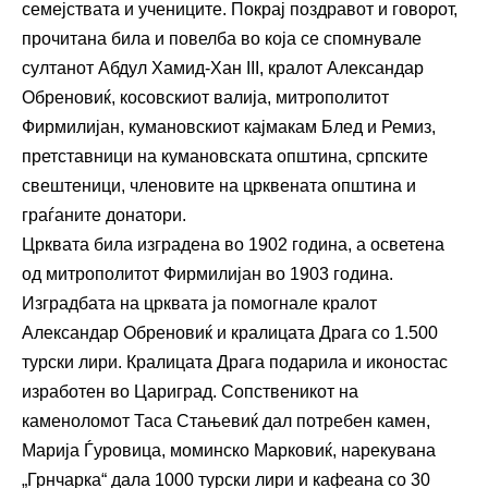
семејствата и учениците. Покрај поздравот и говорот,
прочитана била и повелба во која се спомнувале
султанот Абдул Хамид-Хан III, кралот Александар
Обреновиќ, косовскиот валија, митрополитот
Фирмилијан, кумановскиот кајмакам Блед и Ремиз,
претставници на кумановската општина, српските
свештеници, членовите на црквената општина и
граѓаните донатори.
Црквата била изградена во 1902 година, а осветена
од митрополитот Фирмилијан во 1903 година.
Изградбата на црквата ја помогнале кралот
Александар Обреновиќ и кралицата Драга со 1.500
турски лири. Кралицата Драга подарила и иконостас
изработен во Цариград. Сопственикот на
каменоломот Таса Стањевиќ дал потребен камен,
Марија Ѓуровица, моминско Марковиќ, нарекувана
„Грнчарка“ дала 1000 турски лири и кафеана со 30