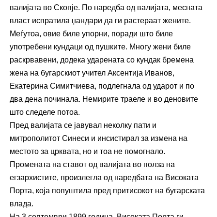
валијата во Скопје. По наредба од валијата, месната
власт испратила џандари да ги растераат жените.
Меѓутоа, овие биле упорни, поради што биле
употребени кундаци од пушките. Многу жени биле
раскрвавени, додека ударената со кундак бремена
жена на бугарскиот учител Аксентија Иванов,
Екатерина Симитчиева, подлегнала од ударот и по
два дена починала. Немирите траеле и во деновите
што следеле потоа.
Пред валијата се јавувал неколку пати и
митрополитот Синеси и инсистирал за измена на
местото за црквата, но и тоа не помогнало.
Промената на ставот од валијата во полза на
егзархистите, произлегла од наредбата на Високата
Порта, која попуштила пред притисокот на бугарската
влада.
На 3 септември 1899 година, Високата Порта ги