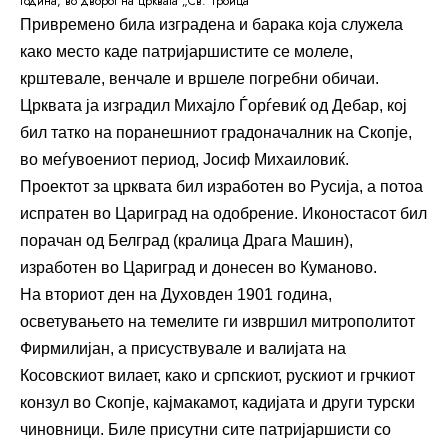
година, во дворот на црквата „Св. Троица“
Привремено била изградена и барака која служела
како место каде патријаршистите се молеле,
крштевале, венчале и вршеле погребни обичаи.
Црквата ја изградил Михајло Ѓорѓевиќ од Дебар, кој
бил татко на поранешниот градоначалник на Скопје,
во меѓувоениот период, Јосиф Михаиловиќ.
Проектот за црквата бил изработен во Русија, а потоа
испратен во Цариград на одобрение. Иконостасот бил
порачан од Белград (кралица Драга Машин),
изработен во Цариград и донесен во Куманово.
На вториот ден на Духовден 1901 година,
осветувањето на темелите ги извршил митрополитот
Фирмилијан, а присуствувале и валијата на
Косовскиот вилает, како и српскиот, рускиот и грчкиот
конзул во Скопје, кајмакамот, кадијата и други турски
чиновници. Биле присутни сите патријаршисти со