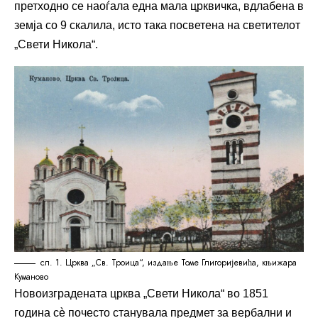
претходно се наоѓала една мала црквичка, вдлабена в
земја со 9 скалила, исто така посветена на светителот
„Свети Никола“.
сл. 1. Црква „Св. Троица“, издање Томе Глигоријевића, књижара
Куманово
Новоизградената црква „Свети Никола“ во 1851
година сѐ почесто станувала предмет за вербални и