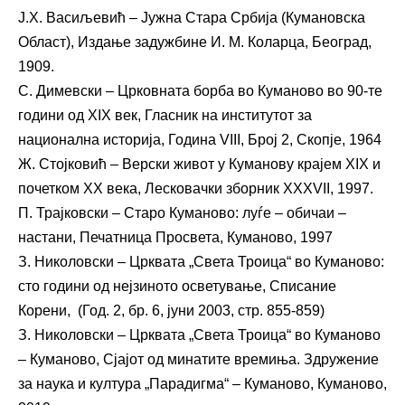
Ј.Х. Васиљевић – Јужна Стара Србија (Кумановска
Област), Издање задужбине И. М. Коларца, Београд,
1909.
С. Димевски – Црковната борба во Куманово во 90-те
години од XIX век, Гласник на институтот за
национална историја, Година VIII, Број 2, Скопје, 1964
Ж. Стојковић – Верски живот у Куманову крајем XIX и
почетком XX века, Лесковачки зборник XXXVII, 1997.
П. Трајковски – Старо Куманово: луѓе – обичаи –
настани, Печатница Просвета, Куманово, 1997
З. Николовски – Црквата „Света Троица“ во Куманово:
сто години од нејзиното осветување, Списание
Корени, (Год. 2, бр. 6, јуни 2003, стр. 855-859)
З. Николовски – Црквата „Света Троица“ во Куманово
– Куманово, Сјајот од минатите времиња. Здружение
за наука и култура „Парадигма“ – Куманово, Куманово,