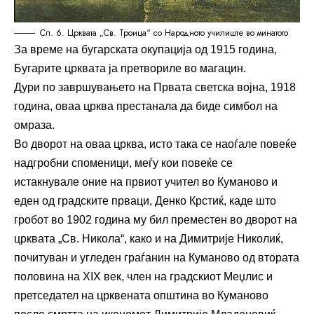
Сл. 6. Црквата „Св. Троица“ со Народното училиште во минатото
За време на бугарската окупација од 1915 година,
Бугарите црквата ја претвориле во магацин.
Дури по завршувањето на Првата светска војна, 1918
година, оваа црква престанала да биде симбол на
омраза.
Во дворот на оваа црква, исто така се наоѓале повеќе
надгробни споменици, меѓу кои повеќе се
истакнувале оние на првиот учител во Куманово и
еден од градските прваци, Денко Крстиќ, каде што
гробот во 1902 година му бил преместен во дворот на
црквата „Св. Никола“, како и на Димитрије Николиќ,
почитуван и угледен граѓанин на Куманово од втората
половина на XIX век, член на градскиот Меџлис и
претседател на црквената општина во Куманово