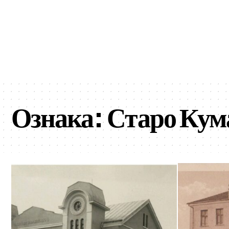
Ознака:
Старо Кум