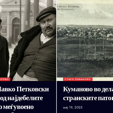
АНОВО
СТАРО КУМАНОВО
 Навко Петковски
Куманово во дел
 од најдебелите
странските пато
о меѓувоено
мај 19, 2025