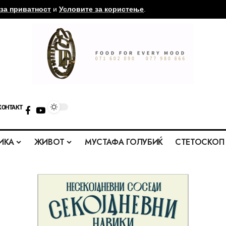
за приватност
и
Условите за користење
.
КОНТАКТ
ИКА
ЖИВОТ
МУСТАФА ГОЛУБИЌ
СТЕТОСКОП