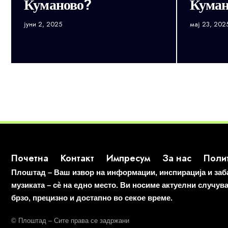
Куманово?
Куман
јуни 2, 2025
мај 23, 202
Почетна
Контакт
Импресум
За нас
Полит
Плоштад – Ваш извор на информации, инспирација и забав
музиката – сè на едно место. Ви носиме актуелни случув
брзо, прецизно и достапно во секое време.
© Плоштад – Сите права се задржани