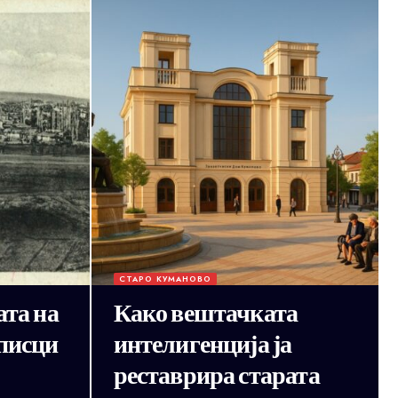
СТАРО КУМАНОВО
ата на
Како вештачката
писци
интелигенција ја
реставрира старата