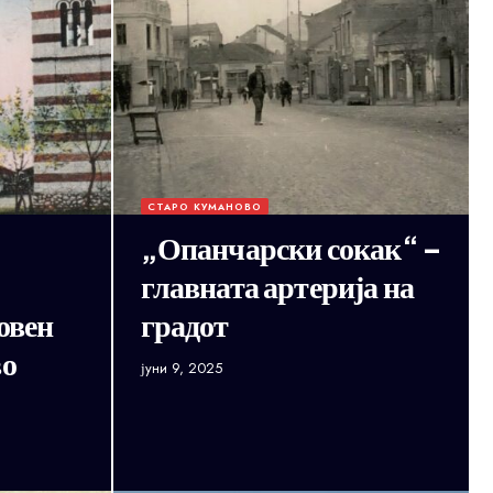
СТАРО КУМАНОВО
„Опанчарски сокак“ –
главната артерија на
овен
градот
во
јуни 9, 2025