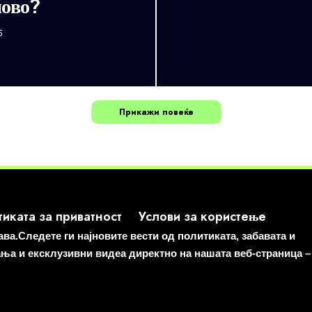
ово?
5
Прикажи повеќе
иката за приватност
Услови за користење
а.Следете ги најновите вести од политиката, забавата и
ања и ексклузивни видеа директно на нашата веб-страница –