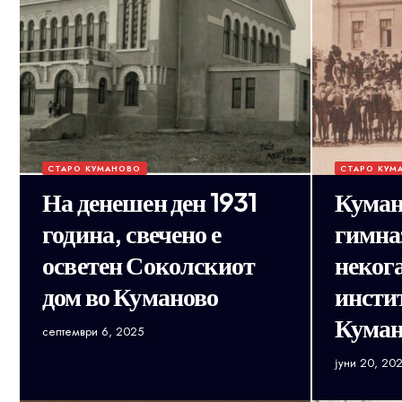
СТАРО КУМАНОВО
СТАРО КУМ
На денешен ден 1931
Куман
година, свечено е
гимна
осветен Соколскиот
неког
дом во Куманово
инсти
Куман
септември 6, 2025
јуни 20, 20