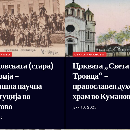
АНОВО
СТАРО КУМАНОВО
овската (стара)
Црквата „Света
зија –
Троица“ –
ашна научна
православен дух
туција во
храм во Кумано
ово
јуни 10, 2025
25