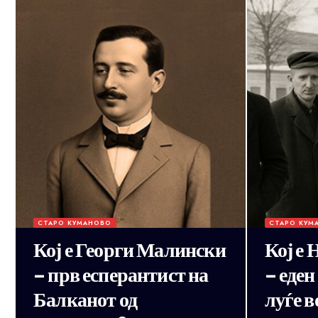
СТАРО КУМАНОВО
СТАРО КУМ
Кој е Георги Малински
Кој е
– прв есперантист на
– еден
Балканот од
луѓе в