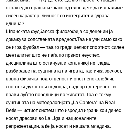
околу едно прашање: како од едно дете да изградиме
силен карактер, личност со интегритет и здрава
иднина?
Шпанската фудбалска филозофија со децении ја
докажува сопствената вредност.Таа не учи само како
се игра фудбал — таа го гради целиот спортист: силен
менталитет што не паѓа по првиот неуспех,
дисциплина што останува и кога никој не гледа,
разбирање на суштината на играта, тактичка зрелост,
врвна физичка подготвеност и оној непоколеблив
спортски дух што и подоцна, надвор од теренот, ги
прави луѓето победници во животот. Тоа е токму
суштината на методологијата „La Cantera“ на Real
Betis — истиот систем што изродил играчи кои денес
носат дресови во La Liga и националните
репрезентации, а ќе ја носат и нашата младина.