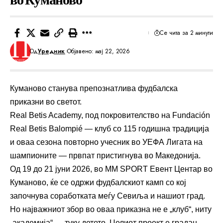
Се чита за 2 минути
Од
Уредник
Објавено: мај 22, 2026
Куманово станува препознатлива фудбалска
приказни во светот.
Real Betis Academy, под покровителство на Fundación
Real Betis Balompié — клуб со 115 годишна традиција
и оваа сезона повторно учесник во УЕФА Лигата на
шампионите — првпат пристигнува во Македонија.
Од 19 до 21 јуни 2026, во MM SPORT Евент Центар во
Куманово, ќе се одржи фудбалскиот камп со кој
започнува соработката меѓу Севиља и нашиот град.
Но најважниот збор во оваа приказна не е „клуб“, ниту
„академија“ — туку детето. Целиот проект е градан