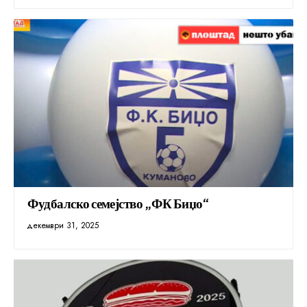
Фудбалско семејство „ФК Биџо“
декември 31, 2025