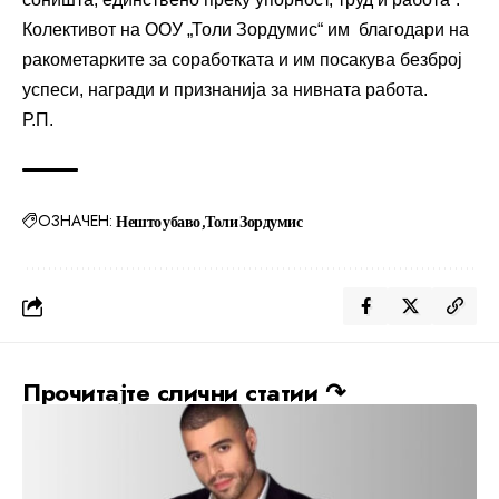
Колективот на ООУ „Толи Зордумис“ им благодари на
ракометарките за соработката и им посакува безброј
успеси, награди и признанија за нивната работа.
Р.П.
ОЗНАЧЕН:
Нешто убаво
Толи Зордумис
Прочитајте слични статии ↷