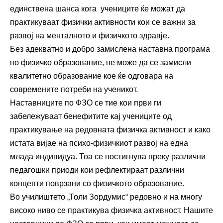
единствена шанса кога учениците ќе можат да
практикуваат физички активности кои се важни за
развој на менталното и физичкото здравје.
Без адекватно и добро замислена наставна програма
по физичко образование, не може да се замисли
квалитетно образование кое ќе одговара на
современите потреби на ученикот.
Наставниците по ФЗО се тие кои први ги
забележуваат бенефитите кај учениците од
практикување на редовната физичка активност и како
истата вијае на психо-физичкиот развој на една
млада индивидуа. Тоа се постигнува преку различни
педагошки приоди кои рефлектираат различни
концепти поврзани со физичкото образование.
Во училиштето „Толи Зордумис“ редовно и на многу
високо ниво се практикува физичка активност. Нашите