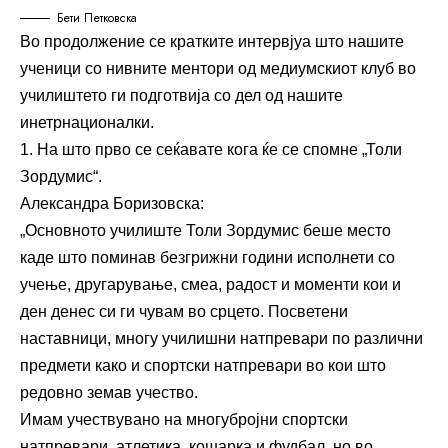
Бети Петковска
Во продолжение се кратките интервјуа што нашите
ученици со нивните ментори од медиумскиот клуб во
училиштето ги подготвија со дел од нашите
инетрнационалки.
1. На што прво се сеќавате кога ќе се спомне „Толи
Зордумис“.
Александра Боризовска:
„Основното училиште Толи Зордумис беше место
каде што поминав безгрижни години исполнети со
учење, другарување, смеа, радост и моменти кои и
ден денес си ги чувам во срцето. Посветени
наставници, многу училишни натпревари по различни
предмети како и спортски натпревари во кои што
редовно земав учество.
Имам учествувано на многубројни спортски
натпревари, атлетика, кошарка и фудбал, но во