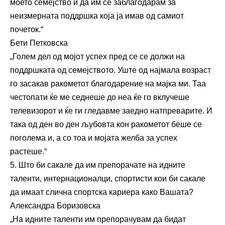
моето семејство и да им се заблагодарам за
неизмерната поддршка која ја имав од самиот
почеток.“
Бети Петковска
„Голем дел од мојот успех пред се се должи на
поддршката од семејството. Уште од најмала возраст
го засакав ракометот благодарение на мајка ми. Таа
честопати ќе ме седнеше до неа ќе го вклучеше
телевизорот и ќе ги гледавме заедно натпреварите. И
така од ден во ден љубовта кон ракометот беше се
поголема и, а со тоа и мојата желба за успех
растеше.“
5. Што би сакале да им препорачате на идните
таленти, интернационалци, спортисти кои би сакале
да имаат слична спортска кариера како Вашата?
Александра Боризовска
„На идните таленти им препорачувам да бидат