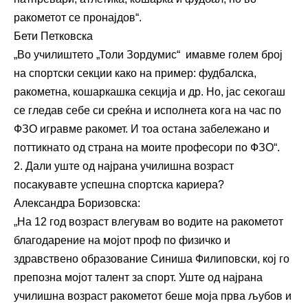
ракометот се пронајдов“.
Бети Петковска
„Во училиштето „Толи Зордумис“ имавме голем број
на спортски секции како на пример: фудбалска,
ракометна, кошаркашка секција и др. Но, јас секогаш
се гледав себе си среќна и исполнета кога на час по
ФЗО игравме ракомет. И тоа остана забележано и
поттикнато од страна на моите професори по ФЗО“.
2. Дали уште од најрана училишна возраст
посакувавте успешна спортска кариера?
Александра Боризовска:
„На 12 год возраст влегувам во водите на ракометот
благодарение на мојот проф по физичко и
здравствено образование Синиша Филиповски, кој го
препозна мојот талент за спорт. Уште од најрана
училишна возраст ракометот беше моја прва љубов и