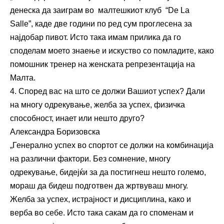
денеска да заиграм во малтешкиот клуб “De La
Salle”, каде две години по ред сум проглесена за
најдобар пивот. Исто така имам прилика да го
споделам моето знаење и искуство со помладите, како
помошник тренер на женската репрезентација на
Малта.
4. Според вас на што се должи Вашиот успех? Дали
на многу одрекување, желба за успех, физичка
способност, инает или нешто друго?
Александра Боризовска
„Генерално успех во спортот се должи на комбинација
на различни фактори. Без сомнение, многу
одрекување, бидејќи за да постигнеш нешто големо,
мораш да бидеш подготвен да жртвуваш многу.
Желба за успех, истрајност и дисциплина, како и
верба во себе. Исто така сакам да го споменам и