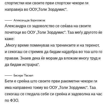
спортистки кои своите први спортски чекори ги
направија во ООУ„Толи Зордумис“.
Александра Боризовска
Александра со задоволство се сеќава на своите
почетоци во ООУ „Толи Зордумис“. Таа меѓу другото ќе
каже:
„Многу време поминував на тренинзите и на теренот,
и секогаш се стремев да бидам најдобра во тоа што го
правам. Знаев дека ќе морам да вложам многу труд и
да бидам истрајна“.
Бисера Паскал
Бети е среќна што своите први ракометни чекори ги
има направено токму во ООУ „Толи Зордумис“. Таа
секогаш се гледала себе си среќна и задоволна на час
по ФЗО.