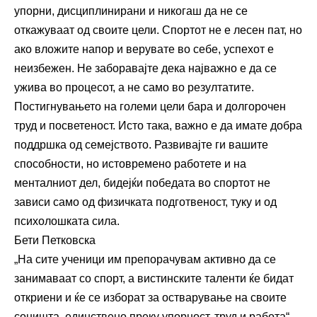
упорни, дисциплинирани и никогаш да не се
откажуваат од своите цели. Спортот не е лесен пат, но
ако вложите напор и верувате во себе, успехот е
неизбежен. Не заборавајте дека најважно е да се
ужива во процесот, а не само во резултатите.
Постигнувањето на големи цели бара и долгорочен
труд и посветеност. Исто така, важно е да имате добра
поддршка од семејството. Развивајте ги вашите
способности, но истовремено работете и на
менталниот дел, бидејќи победата во спортот не
зависи само од физичката подготвеност, туку и од
психолошката сила.
Бети Петковска
„На сите ученици им препорачувам активно да се
занимаваат со спорт, а вистинските таленти ќе бидат
откриени и ќе се изборат за остварување на своите
соништа, единствено преку упорност, труд и работа“.