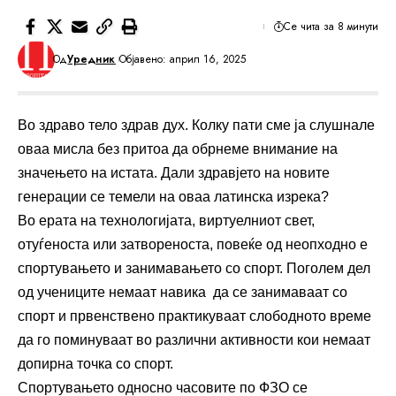
Се чита за 8 минути
Од
Уредник
Објавено: април 16, 2025
Во здраво тело здрав дух. Колку пати сме ја слушнале
оваа мисла без притоа да обрнеме внимание на
значењето на истата. Дали здравјето на новите
генерации се темели на оваа латинска изрека?
Во ерата на технологијата, виртуелниот свет,
отуѓеноста или затвореноста, повеќе од неопходно е
спортувањето и занимавањето со спорт. Поголем дел
од учениците немаат навика да се занимаваат со
спорт и првенствено практикуваат слободното време
да го поминуваат во различни активности кои немаат
допирна точка со спорт.
Спортувањето односно часовите по ФЗО се