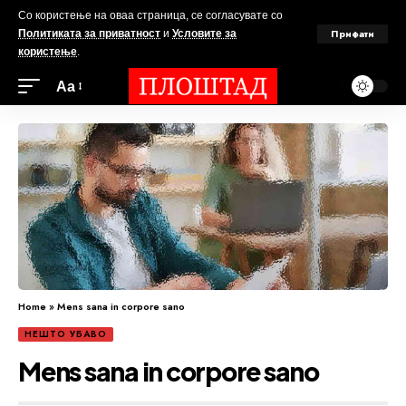
Со користење на оваа страница, се согласувате со
Прифати
Политиката за приватност
и
Условите за
користење
.
Аа
Home
»
Mens sana in corpore sano
НЕШТО УБАВО
Mens sana in corpore sano