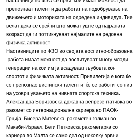
наставници по ФЗО се први кои имаат можност да
препознаат талент и да работат на подобрување на
движењето и моториката на одредена индивидуа. Тие
велат дека се среќни што можат уште од најраната
возраст да ги поттикнуваат најмалите на редовна
физичка активност.
Наставниците по ФЗО во својата воспитно-образовна
работа имаат можност да воспитуваат многу млади
генерации на кои им ја всадуваат љубовта кон
спортот и физичката активност. Привилегија е кога ќе
се препознае вистински талент и ќе се работи со нив
на усовршувањето на нивната спортска техника.
Александра Боризовска државна репрезентативка во
ракомет со интернационална кариера во ПАОК-
Грција, Бисера Митевска ракометен голман во
Макаби-Израел, Бети Петковска ракометарка со
кариера во Малта се само дел од неколку врвни