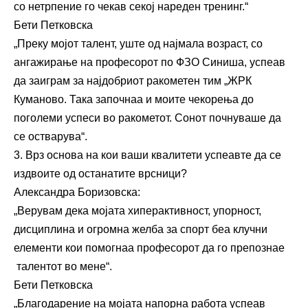
со нетрпение го чекав секој нареден тренинг.“
Бети Петковска
„Преку мојот талент, уште од најмала возраст, со
ангажирање на професорот по ФЗО Синиша, успеав
да заиграм за најдобриот ракометен тим „ЖРК
Куманово. Така започнаа и моите чекорења до
поголеми успеси во ракометот. Сонот почнуваше да
се остварува“.
3. Врз основа на кои ваши квалитети успеавте да се
издвоите од останатите врсници?
Александра Боризовска:
„Верувам дека мојата хиперактивност, упорност,
дисциплина и огромна желба за спорт беа клучни
елементи кои помогнаа професорот да го препознае
талентот во мене“.
Бети Петковска
„Благодарение на мојата напорна работа успеав