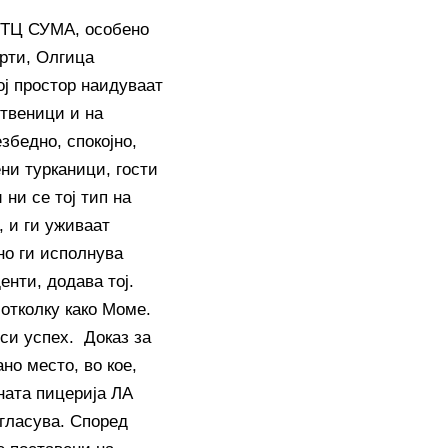
о ТЦ СУМА, особено
ерти, Олгица
ој простор наидуваат
ственици и на
езбедно, спокојно,
ени турканици, гости
ни се тој тип на
, и ги уживаат
о ги исполнува
енти, додава тој.
 отколку како Моме.
оси успех. Доказ за
но место, во кое,
ната пицерија ЛА
огласува. Според