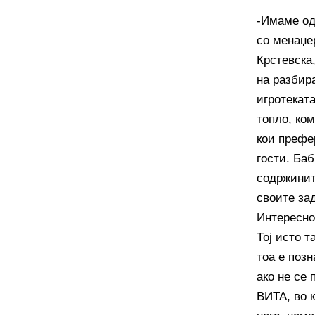
-Имаме од
со менаџе
Крстевска
на разбир
игротеката
топло, ко
кои префе
гости. Баб
содржинит
своите за
Интересно 
Тој исто 
тоа е поз
ако не се
ВИТА, во к