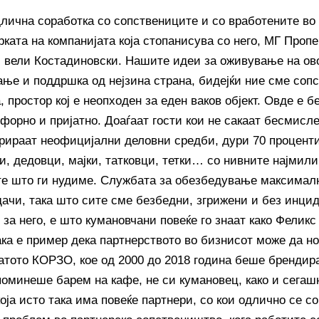
лична соработка со сопствениците и со вработените в
рката на компанијата која стопанисува со него, МГ Проп
, вели Костадиновски. Нашите идеи за оживување на ов
ање и поддршка од нејзина страна, бидејќи ние сме соп
, простор кој е неопходен за еден ваков објект. Овде е б
мфорно и пријатно. Доаѓаат гости кои не сакаат бесмисл
рираат неофицијални деловни средби, дури 70 проценти 
и, дедовци, мајки, татковци, тетки… со нивните најмили
е што ги нудиме. Службата за обезбедување максималн
дачи, така што сите сме безбедни, згрижени и без инцид
за него, е што кумановчани повеќе го знаат како Феликс
така е пример дека партнерството во бизнисот може да н
натото КОРЗО, кое од 2000 до 2018 година беше брендира
 поминеше барем на кафе, не си кумановец, како и сегаш
оја исто така има повеќе партнери, со кои одлично се с