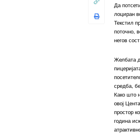
Да потсет
лоциран в
Текстил пр
поточно, в
негов сос
Желбата д
пицеријат
посетител
средба, бе
Како што 
овој Цент
простор ко
година ис
атрактивн