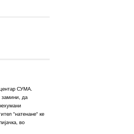
 центар СУМА.
 замини, да
“нехумани
тител “натенане“ ке
ијачка, во