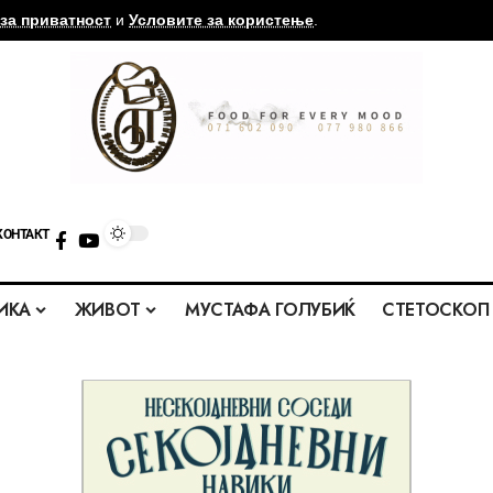
за приватност
и
Условите за користење
.
КОНТАКТ
ИКА
ЖИВОТ
МУСТАФА ГОЛУБИЌ
СТЕТОСКОП