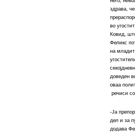
него, нем
здрава, ч
прераспор
во угостит
Ковид, шт
Феликс по
на младит
угостители
секојднев
доведен во
оваа поли
речиси со
-Ја препо
дел и за 
додава Фе