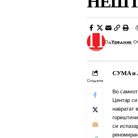
НЕШТ
Од
Уредник
Об
СУМА и Л
Сподели
Во самиот
Центар си
навратат в
горештини“
си испазар
реномиран