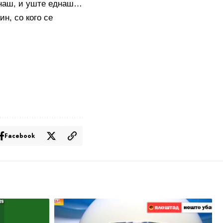
еднаш, и уште еднаш…
н, со кого се
Facebook