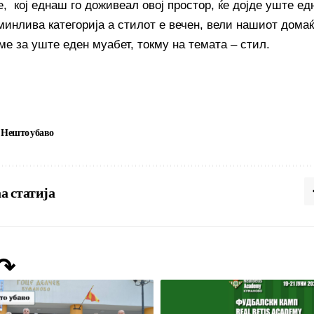
 е, кој еднаш го доживеал овој простор, ќе дојде уште 
инлива категорија а стилот е вечен, вели нашиот домаќи
ме за уште еден муабет, токму на темата – стил.
Нешто убаво
а статија
 ↷