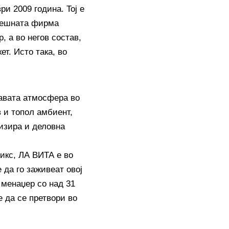
и 2009 година. Toj е
анешната фирма
, а во негов состав,
ет. Исто така, во
бавата атмосфера во
 и топол амбиент,
низира и деловна
икс, ЛА ВИТА е во
 да го заживеат овој
о менаџер со над 31
е да се претвори во