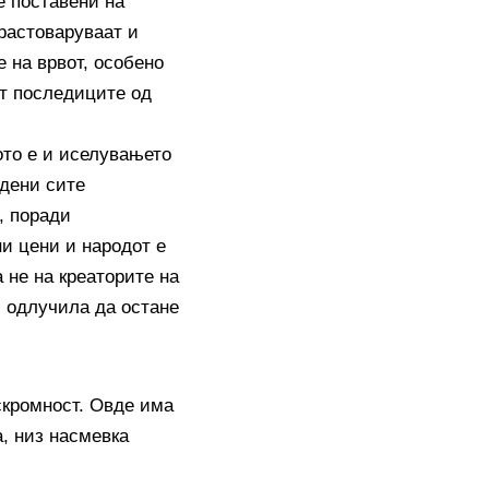
е поставени на
 растоваруваат и
 на врвот, особено
ат последиците од
ото е и иселувањето
одени сите
, поради
и цени и народот е
 не на креаторите на
, одлучила да остане
скромност. Овде има
а, низ насмевка