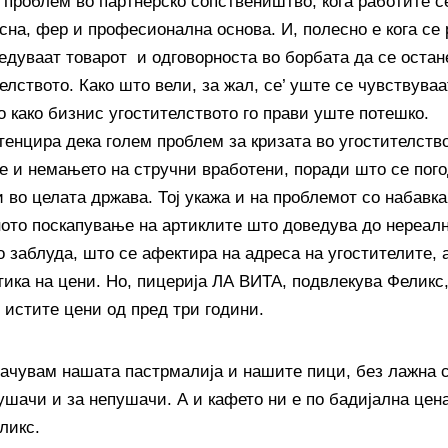
а проблем во партнерско сопствеништво, кога работите с
есна, фер и професионална основа. И, полесно е кога се
едуваат товарот и одговорноста во борбата да се остане
елството. Како што вели, за жал, се’ уште се чувствува
о како бизнис угостителството го прави уште потешко.
тенцира дека голем проблем за кризата во угостителств
е и немањето на стручни вработени, поради што се пог
 во целата држава. Тој укажа и на проблемот со набавка
ното поскапување на артиклите што доведува до нереалн
 заблуда, што се афектира на адреса на угостителите, а
тика на цени. Но, пицерија ЛА ВИТА, подвлекува Феликс
 истите цени од пред три години.
рачувам нашата пастрмалија и нашите пици, без лажна 
пушачи и за непушачи. А и кафето ни е по бадијална цен
ликс.