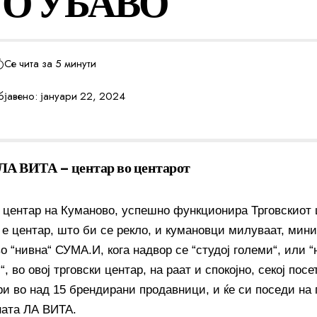
О УБАВО
Се чита за 5 минути
јавено: јануари 22, 2024
А ВИТА – центар во центарот
 центар на Куманово, успешно функционира Трговскиот
 е центар, што би се рекло, и кумановци милуваат, мини
о “нивна“ СУМА.И, кога надвор се “студој големи“, или 
, во овој трговски центар, на раат и спокојно, секој посе
и во над 15 брендирани продавници, и ќе си поседи на п
ата ЛА ВИТА.