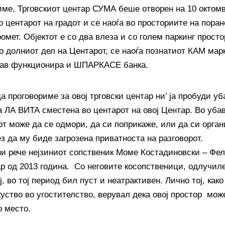
име, Трговскиот центар СУМА беше отворен на 10 октомвр
о центарот на градот и се наоѓа во просториите на пор
омет. Објектот е со два влеза и со голем паркинг простор
о долниот дел на Центарот, се наоѓа познатиот КАМ марк
тав функционира и ШПАРКАСЕ банка.
а проговориме за овој трговски центар ни’ ја пробуди у
а ЛА ВИТА сместена во центарот на овој Центар. Во убав
от може да се одмори, да си поприкаже, или да си орга
з да му биде загрозена приватноста на разговорот.
ни рече нејзиниот сопственик Моме Костадиновски – Фел
ар од 2013 година. Со неговите косопственици, одлучиле
ј, во тој период бил пуст и неатрактивен. Лично тој, как
куство во угостителство, верувал дека овој простор мож
о место.