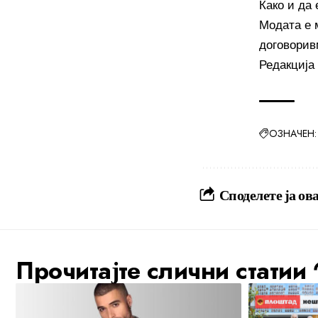
Како и да
Модата е м
договорив
Редакција
ОЗНАЧЕН:
Споделете ја ова
Прочитајте слични статии