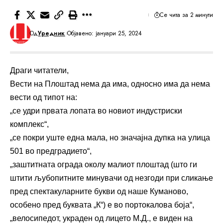
Се чита за 2 минути
Од
Уредник
Објавено: јануари 25, 2024
Драги читатели,
Вести на Плоштад нема да има, односно има да нема
вести од типот на:
„се удри првата лопата во новиот индустриски
комплекс“,
„се покри уште една мала, но значајна дупка на улица
501 во предградието“,
„заштитната ограда околу малиот плоштад (што ги
штити љубопитните минувачи од незгоди при сликање
пред спектакуларните букви од наше Куманово,
особено пред буквата „К“) е во портокалова боја“,
„велосипедот, украден од лицето М.Д., е виден на