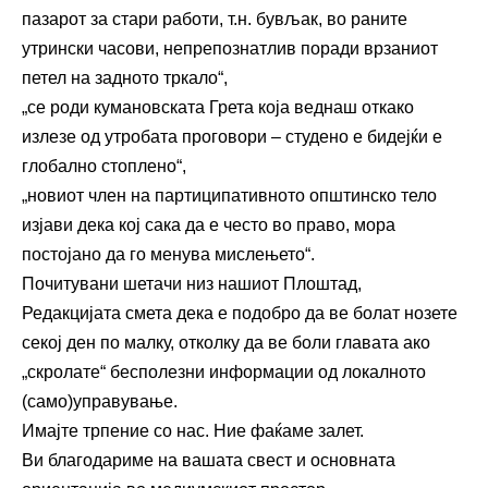
пазарот за стари работи, т.н. бувљак, во раните
утрински часови, непрепознатлив поради врзаниот
петел на задното тркало“,
„се роди кумановската Грета која веднаш откако
излезе од утробата проговори – студено е бидејќи е
глобално стоплено“,
„новиот член на партиципативното општинско тело
изјави дека кој сака да е често во право, мора
постојано да го менува мислењето“.
Почитувани шетачи низ нашиот Плоштад,
Редакцијата смета дека е подобро да ве болат нозете
секој ден по малку, отколку да ве боли главата ако
„скролате“ бесполезни информации од локалното
(само)управување.
Имајте трпение со нас. Ние фаќаме залет.
Ви благодариме на вашата свест и основната