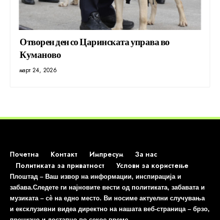
Отворен ден со Царинската управа во
Куманово
март 24, 2026
Почетна
Контакт
Импресум
За нас
Политиката за приватност
Услови за користење
Плоштад – Ваш извор на информации, инспирација и
забава.Следете ги најновите вести од политиката, забавата и
музиката – сè на едно место. Ви носиме актуелни случувања
и ексклузивни видеа директно на нашата веб-страница – брзо,
прецизно и достапно во секое време.