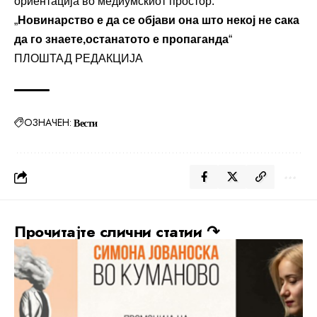
ориентација во медиумскиот простор.
„
Новинарство е да се објави она што некој не сака
да го знаете,останатото е пропаганда
“
ПЛОШТАД РЕДАКЦИЈА
ОЗНАЧЕН:
Вести
Прочитајте слични статии ↷