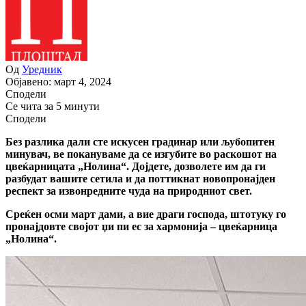
Од
Уредник
Објавено: март 4, 2024
Сподели
Се чита за 5 минути
Сподели
Без разлика дали сте искусен градинар или љубопитен
минувач, ве покануваме да се изгубите во раскошот на
цвеќарницата „Нолина“. Дојдете, дозволете им да ги
разбудат вашите сетила и да поттикнат новопронајден
респект за извонредните чуда на природниот свет.
Среќен осми март дами, а вие драги господа, штотуку го
пронајдовте својот џи пи ес за хармонија – цвеќарница
„Нолина“.