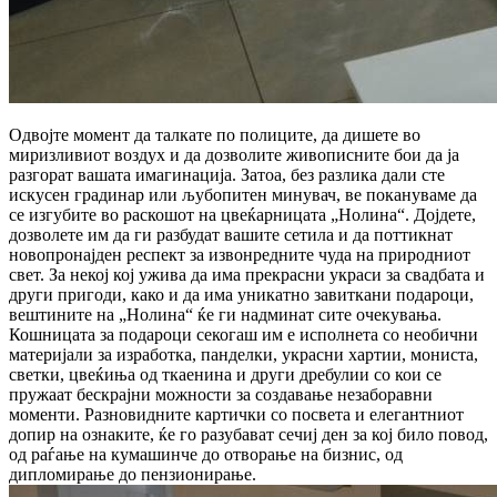
Одвојте момент да талкате по полиците, да дишете во
миризливиот воздух и да дозволите живописните бои да ја
разгорат вашата имагинација. Затоа, без разлика дали сте
искусен градинар или љубопитен минувач, ве покануваме да
се изгубите во раскошот на цвеќарницата „Нолина“. Дојдете,
дозволете им да ги разбудат вашите сетила и да поттикнат
новопронајден респект за извонредните чуда на природниот
свет. За некој кој ужива да има прекрасни украси за свадбата и
други пригоди, како и да има уникатно завиткани подароци,
вештините на „Нолина“ ќе ги надминат сите очекувања.
Кошницата за подароци секогаш им е исполнета со необични
материјали за изработка, панделки, украсни хартии, мониста,
светки, цвеќиња од ткаенина и други дребулии со кои се
пружаат бескрајни можности за создавање незаборавни
моменти. Разновидните картички со посвета и елегантниот
допир на ознаките, ќе го разубават сечиј ден за кој било повод,
од раѓање на кумашинче до отворање на бизнис, од
дипломирање до пензионирање.