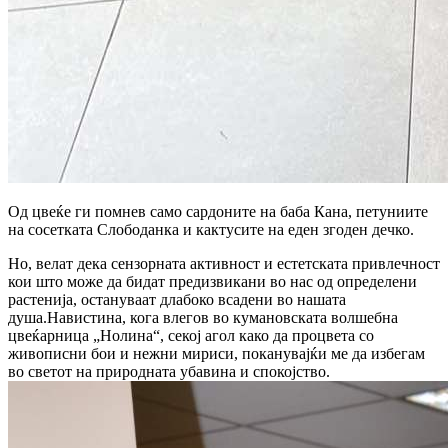
Од цвеќе ги помнев само сардоните на баба Кана, петуниите
на сосетката Слободанка и кактусите на еден згоден дечко.
Но, велат дека сензорната активност и естетската привлечност
кои што може да бидат предизвикани во нас од определени
растенија, остануваат длабоко всадени во нашата
душа.Навистина, кога влегов во кумановската волшебна
цвеќарница „Нолина“, секој агол како да процвета со
живописни бои и нежни мириси, поканувајќи ме да избегам
во светот на природната убавина и спокојство.