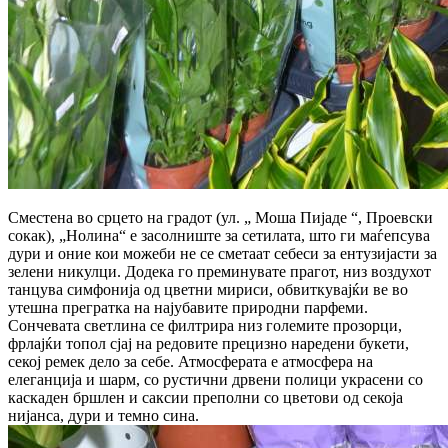
Сместена во срцето на градот (ул. „ Моша Пијаде “, Проевски
сокак), „Нолина“ е засолниште за сетилата, што ги маѓепсува
дури и оние кои можеби не се сметаат себеси за ентузијасти за
зелени никулци. Додека го преминувате прагот, низ воздухот
танцува симфонија од цветни мириси, обвиткувајќи ве во
утешна прегратка на најубавите природни парфеми.
Сончевата светлина се филтрира низ големите прозорци,
фрлајќи топол сјај на редовите прецизно наредени букети,
секој ремек дело за себе. Атмосферата е атмосфера на
елеганција и шарм, со рустични дрвени полици украсени со
каскаден бршлен и саксии преполни со цветови од секоја
нијанса, дури и темно сина.