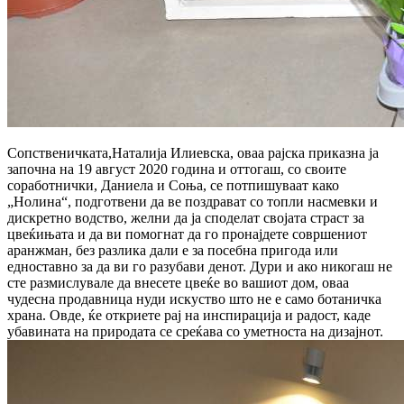
Сопственичката,Наталија Илиевска, оваа рајска приказна ја
започна на 19 август 2020 година и оттогаш, со своите
соработнички, Даниела и Соња, се потпишуваат како
„Нолина“, подготвени да ве поздрават со топли насмевки и
дискретно водство, желни да ја споделат својата страст за
цвеќињата и да ви помогнат да го пронајдете совршениот
аранжман, без разлика дали е за посебна пригода или
едноставно за да ви го разубави денот. Дури и ако никогаш не
сте размислувале да внесете цвеќе во вашиот дом, оваа
чудесна продавница нуди искуство што не е само ботаничка
храна. Овде, ќе откриете рај на инспирација и радост, каде
убавината на природата се среќава со уметноста на дизајнот.