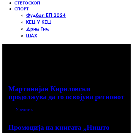
СТЕТОСКОП
СПОРТ
Фудбал ЕП 2024
КЕЦ У КЕЦ
Дрим Тим
ШАХ
Најнови вести →
Мартинијан Кириловски
продолжува да го освојува регионот
Од
Уредник
јуни 25, 2026
Промоција на книгата „Ништо