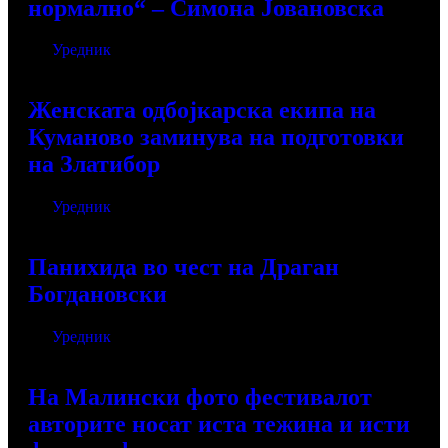
нормално“ – Симона Јовановска
Од
Уредник
јуни 9, 2026
Женската одбојкарска екипа на
Куманово заминува на подготовки
на Златибор
Од
Уредник
јуни 4, 2026
Панихида во чест на Драган
Богдановски
Од
Уредник
мај 31, 2026
На Малински фото фестивалот
авторите носат иста тежина и исти