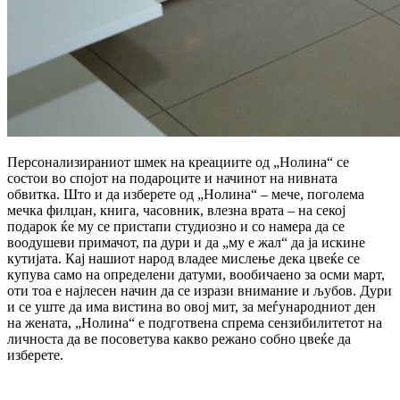
Персонализираниот шмек на креациите од „Нолина“ се
состои во спојот на подароците и начинот на нивната
обвитка. Што и да изберете од „Нолина“ – мече, поголема
мечка филџан, книга, часовник, влезна врата – на секој
подарок ќе му се пристапи студиозно и со намера да се
воодушеви примачот, па дури и да „му е жал“ да ја искине
кутијата. Кај нашиот народ владее мислење дека цвеќе се
купува само на определени датуми, вообичаено за осми март,
оти тоа е најлесен начин да се изрази внимание и љубов. Дури
и се уште да има вистина во овој мит, за меѓународниот ден
на жената, „Нолина“ е подготвена спрема сензибилитетот на
личноста да ве посоветува какво режано собно цвеќе да
изберете.