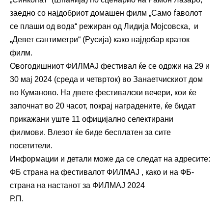
заедно со најдобриот домашен филм „Само ѓаволот
се плаши од вода“ режиран од Лидија Мојсовска, и
„Девет сантиметри“ (Русија) како најдобар краток
филм.
Овогодишниот ФИЛМАЈ фестивал ќе се одржи на 29 и
30 мај 2024 (среда и четврток) во Занаетчискиот дом
во Куманово. На двете фестивалски вечери, кои ќе
започнат во 20 часот, покрај наградените, ќе бидат
прикажани уште 11 официјално селектирани
филмови. Влезот ќе биде бесплатен за сите
посетители.
Информации и детали може да се следат на адресите:
ФБ страна на фестивалот ФИЛМАЈ
, како и на
ФБ-
страна на настанот за ФИЛМАЈ
2024
Р.П.