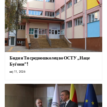
Биди и Ти средношколец во ОСТУ „Наце
Буѓони“!
мај 11, 2026