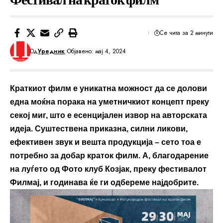
Се чита за 2 минути
Од
Уредник
Објавено: мај 4, 2024
Краткиот филм е уникатна можност да се долови
една моќна порака на уметничкиот концепт преку
секој миг, што е есенцијален извор на авторската
идеја. Суштествена приказна, силни ликови,
ефективен звук и вешта продукција – сето тоа е
потребно за добар краток филм. А, благодарение
на луѓето од Фото клуб Козјак, преку фестивалот
Филмај, и годинава ќе ги одбереме најдобрите.