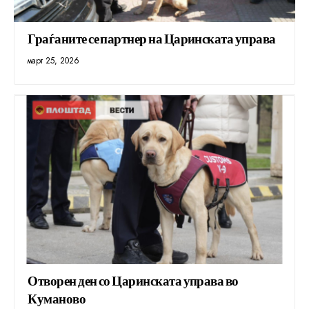
Граѓаните се партнер на Царинската управа
март 25, 2026
Отворен ден со Царинската управа во
Куманово