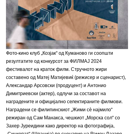
Фото-кино клуб „Козјак“ oд Куманово ги соопшти
резултатите од конкурсот за ФИЛМАЈ 2024
фестивалот на краток филм. Стручното жири
составено од Матеј Матијевиќ (режисер и сценарист),
Александар Арсовски (продуцент) и Антонио
Димитриевски (актер), одлучи за составот на
наградените и официјално селектираните филмови.
Наградени се филипинскиот „Жими сè најмило“
режиран од Сам Манакса, чешкиот „Морска сол“ со
Захер Јуреидини како директор на фотографија,
„Синкопат“ (Шпанија) по сценарио на Рамон Лазаро,