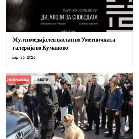
Мултимедијален настан во Уметничката
галерија во Куманово
март 25, 2026