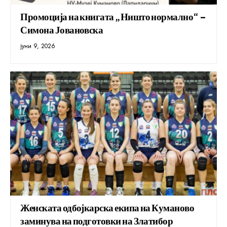
Промоција на книгата „Ништо нормално“ –
Симона Јовановска
јуни 9, 2026
Женската одбојкарска екипа на Куманово
заминува на подготовки на Златибор