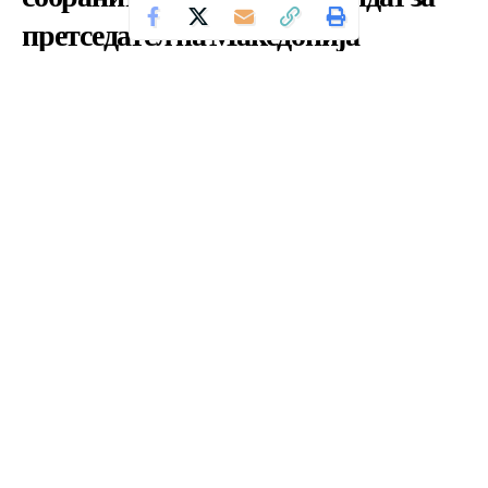
претседател на Македонија
Се чита за 2 минути
Од
Уредник
Објавено: февруари 29, 2024