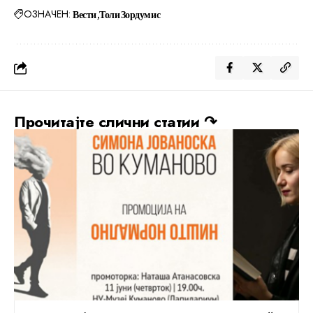
ОЗНАЧЕН:
Вести
Толи Зордумис
Прочитајте слични статии ↷