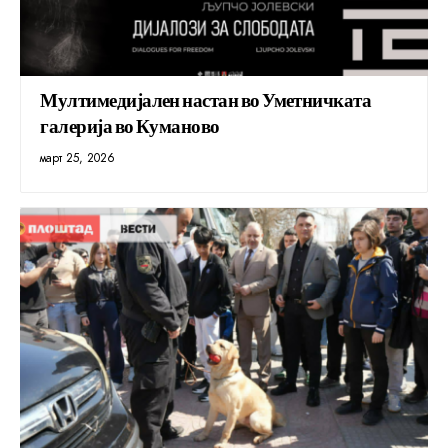
Мултимедијален настан во Уметничката
галерија во Куманово
март 25, 2026