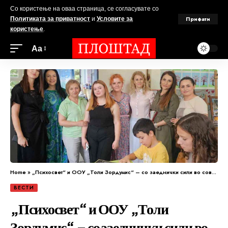
Со користење на оваа страница, се согласувате со
Прифати
Политиката за приватност
и
Условите за
користење
.
Аа
Home
»
„Психосвет“ и ООУ „Толи Зордумис“ – со заеднички сили во современи работилници
ВЕСТИ
„Психосвет“ и ООУ „Толи
Зордумис“ – со заеднички сили во