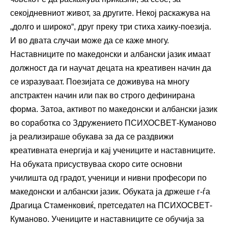
секојдневниот живот, за другите. Некој раскажува на
„долго и широко“, друг преку три стиха хаику-поезија.
И во двата случаи може да се каже многу.
Наставниците по македонски и албански јазик имаат
должност да ги научат децата на креативен начин да
се изразуваат. Поезијата се доживува на многу
апстрактен начин или пак во строго дефинирана
форма. Затоа, активот по македонски и албански јазик
во соработка со Здружението ПСИХОСВЕТ-Куманово
ја реализираше обукава за да се раздвижи
креативната енергија и кај учениците и наставниците.
На обуката присуствуваа скоро сите основни
училишта од градот, ученици и нивни професори по
македонски и албански јазик. Обуката ја држеше г-ѓа
Драгица Стаменковиќ, претседател на ПСИХОСВЕТ-
Куманово. Учениците и наставниците се обучија за