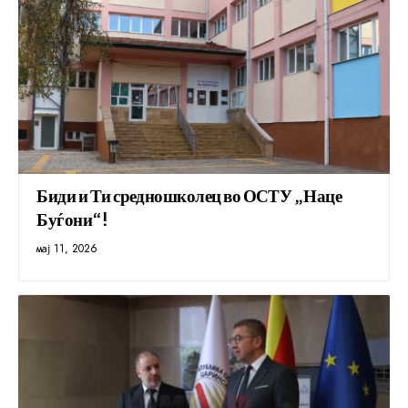
Биди и Ти средношколец во ОСТУ „Наце
Буѓони“!
мај 11, 2026