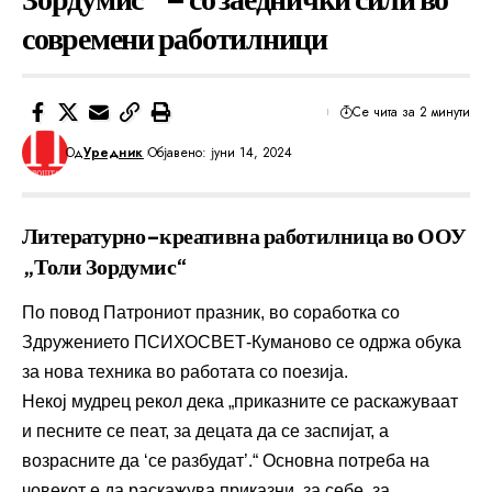
современи работилници
Се чита за 2 минути
Од
Уредник
Објавено: јуни 14, 2024
Литературно-креативна работилница во ООУ
„Толи
Зордумис“
По повод Патрониот празник, во соработка со
Здружението ПСИХОСВЕТ-Куманово се одржа обука
за нова техника во работата со поезија.
Некој мудрец рекол дека „приказните се раскажуваат
и песните се пеат, за децата да се заспијат, а
возрасните да ‘се разбудат’.“ Основна потреба на
човекот е да раскажува приказни, за себе, за