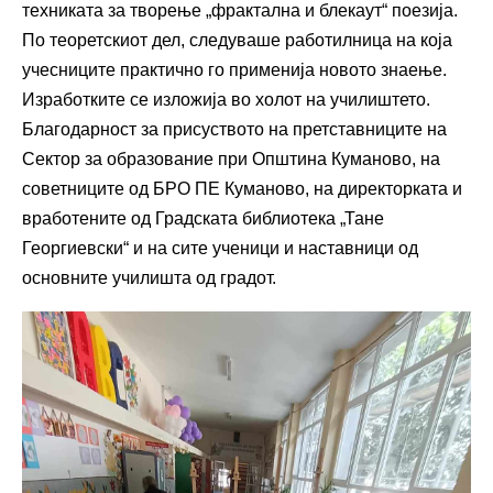
техниката за творење „фрактална и блекаут“ поезија.
По теоретскиот дел, следуваше работилница на која
учесниците практично го применија новото знаење.
Изработките се изложија во холот на училиштето.
Благодарност за присуството на претставниците на
Сектор за образование при Општина Куманово, на
советниците од БРО ПЕ Куманово, на директорката и
вработените од Градската библиотека „Тане
Георгиевски“ и на сите ученици и наставници од
основните училишта од градот.