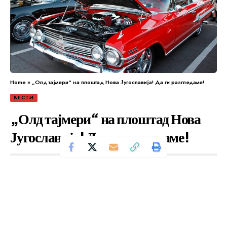
Home
»
„Олд тајмери“ на плоштад Нова Југославија! Да ги разгледаме!
ВЕСТИ
„Олд тајмери“ на плоштад Нова
Југославија! Да ги разгледаме!
Се чита за 0 минути
Од
Уредник
Објавено: јуни 15, 2024