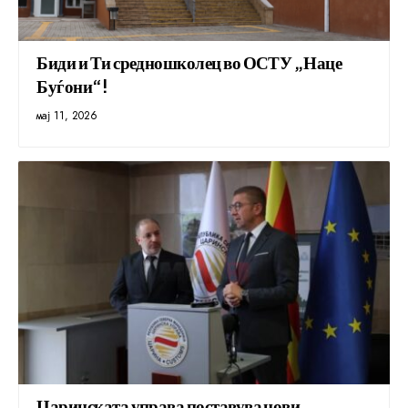
Биди и Ти средношколец во ОСТУ „Наце
Буѓони“!
мај 11, 2026
Царинската управа поставува нови