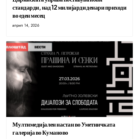
стандарди, над 12 милијарди денари приходи
во еден месец
април 14, 2026
Мултимедијален настан во Уметничката
галерија во Куманово