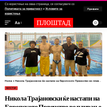
Со користење на оваа страница, се согласувате со
Прифати
Политиката за приватност
и
Условите за
користење
.
Аа
Home
»
Никола Трајановски ќе настапи на Европското Првенство во пливање
ВЕСТИ
Никола Трајановски ќе настапи на
Европското Првенство во пливање