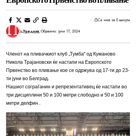
Се чита за 0 минути
Од
Уредник
Објавено: јуни 17, 2024
Членот на пливачкиот клуб „Тумба“ од Куманово
Никола Трајановски ќе настапи на Европското
Првенство во пливање кое се одржува од 17-ти до 23-
ти јуни во Белград.
Нашиот сограѓанин и репрезентативец ќе настапи во
три дисциплини 50 и 100 метри слободно и 50 и 100
метри делфин .