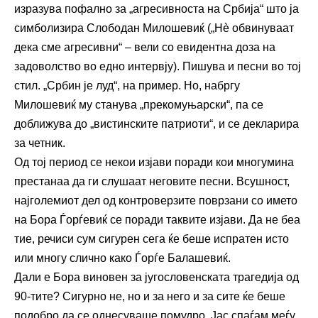
изразува пофално за „агресивноста на Србија“ што ја
симболизира Слободан Милошевиќ („Нè обвинуваат
дека сме агресивни“ – вели со евидентна доза на
задоволство во едно интервју). Пишува и песни во тој
стил. „Србин је луд“, на пример. Но, набргу
Милошевиќ му станува „прекомуњарски“, па се
доближува до „вистинските патриоти“, и се декларира
за четник.
Од тој период се некои изјави поради кои многумина
престанаа да ги слушаат неговите песни. Всушност,
најголемиот дел од контроверзите поврзани со името
на Бора Ѓорѓевиќ се поради таквите изјави. Да не беа
тие, речиси сум сигурен сега ќе беше испратен исто
или многу слично како Ѓорѓе Балашевиќ.
Дали е Бора виновен за југословенската трагедија од
90-тите? Сигурно не, но и за него и за сите ќе беше
подобро да се однесуваше помудро. Јас спаѓам меѓу