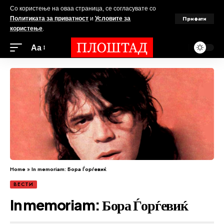
Со користење на оваа страница, се согласувате со
Прифати
Политиката за приватност
и
Условите за
користење
.
Аа
Home
»
In memoriam: Бора Ѓорѓевиќ
ВЕСТИ
In memoriam: Бора Ѓорѓевиќ