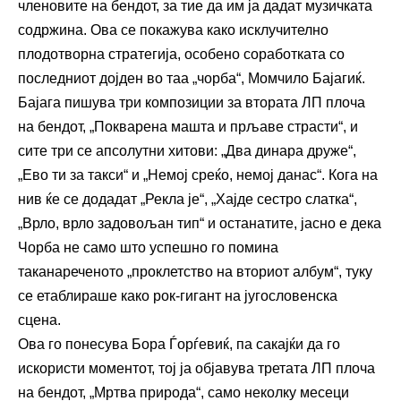
членовите на бендот, за тие да им ја дадат музичката
содржина. Ова се покажува како исклучително
плодотворна стратегија, особено соработката со
последниот дојден во таа „чорба“, Момчило Бајагиќ.
Бајага пишува три композиции за втората ЛП плоча
на бендот, „Покварена машта и прљаве страсти“, и
сите три се апсолутни хитови: „Два динара друже“,
„Ево ти за такси“ и „Немој среќо, немој данас“. Кога на
нив ќе се додадат „Рекла је“, „Хајде сестро слатка“,
„Врло, врло задовољан тип“ и останатите, јасно е дека
Чорба не само што успешно го помина
таканареченото „проклетство на вториот албум“, туку
се етаблираше како рок-гигант на југословенска
сцена.
Ова го понесува Бора Ѓорѓевиќ, па сакајќи да го
искористи моментот, тој ја објавува третата ЛП плоча
на бендот, „Мртва природа“, само неколку месеци