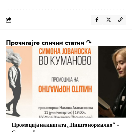
Прочитајте слични статии ↷
Промоција на книгата „Ништо нормално“ –