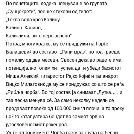
Во почетоците, додека членуваше во групата
„Сунцокрети“, пееше стихови од типот:
„Текла вода кроз Калину,
Калино, Калино,
Кали-лили, вито перо зелено“.
Потоа, многу кратко, му се придружи на Ѓорѓе
Балашевиќ во составот „Рани мраз“, но тоа траеше
помалку од два месеци. Свесен дека во рацете има
потенцијално голем хит, успеа да ги убеди басистот
Миша Алексиќ, гитаристот Рајко Којиќ и тапанарот
Вицко Милатовиќ да му се придружат, со што се раѓа
„Рибља чорба“. Во тој состав ја снимаат „Лутка…“, и
таа песна менува сè. За само неколку недели се
продаваат повеќе од 100.000 сингл плочи, што преку
ноќ го катапултира бендот во самиот врв на
југословенескиот рокенрол.
Уште од тој момент, Чорба важи за група на бесни,