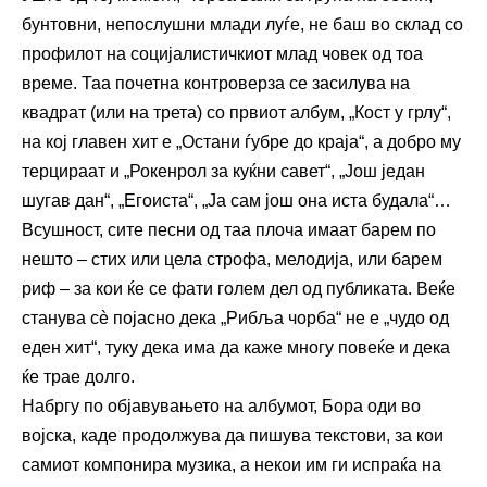
бунтовни, непослушни млади луѓе, не баш во склад со
профилот на социјалистичкиот млад човек од тоа
време. Таа почетна контроверза се засилува на
квадрат (или на трета) со првиот албум, „Кост у грлу“,
на кој главен хит е „Остани ѓубре до краја“, а добро му
терцираат и „Рокенрол за куќни савет“, „Још један
шугав дан“, „Егоиста“, „Ја сам још она иста будала“…
Всушност, сите песни од таа плоча имаат барем по
нешто – стих или цела строфа, мелодија, или барем
риф – за кои ќе се фати голем дел од публиката. Веќе
станува сè појасно дека „Рибља чорба“ не е „чудо од
еден хит“, туку дека има да каже многу повеќе и дека
ќе трае долго.
Набргу по објавувањето на албумот, Бора оди во
војска, каде продолжува да пишува текстови, за кои
самиот компонира музика, а некои им ги испраќа на