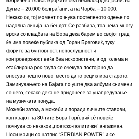
избричена глава. Бројките беа немилосрдно јасни: на
Дугме – 20.000 белграѓани, а на Чорба – 10.000.
Некако од тој момент почнува постепеното одење по
надолна линија на бендот. Се разбира, тоа нема многу
врска со кладбата на Бора дека барем во својот град
ќе има повеќе публика од Горан Бреговиќ, туку
форите за бунтовност, непослушност и
контроверзност веќе беа искористени, а од голема и
етаблирана рок-група се очекува постојано да
внесува нешто ново, место да го рециклира старото.
Заминувањето на Бајага по уште два албуми снимени
со него, секако дека не придонесе за унапредување
на музичката понуда.
Можеби затоа, а можеби и поради личните ставови,
кон крајот на 80-тите Бора Ѓорѓевиќ сè повеќе
почнува со некаков „поетско-политички“ ангажман.
Носи маици со натпис “SERBIAN POWER” и се