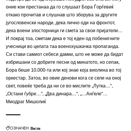
оние кои престанаа да го слушаат Бора Ѓорѓевиќ
откако прочитав и слушнав што зборува за другите
југословенски народи, дека лично оди на фронтот,
дека воени злосторници ги смета за свои пријатели…
И покрај тоа, сметам дека е тој еден од побенигните
учесници во целата таа военохушкачка пропаганда.
Си стави самиот себеси дамки, што не може да бидат
избришани со добрите песни од минатото, но сепак,
Бора беше 10.000-та или кој знае која виолина во тој
оркестар. Затоа, во овие денови кога се сели на оној
свет, повеќе треба да ни се во мислите „Лутка…“,
„Остани ѓубре…“, „Два динара…“, „…Анѓеле“…
Миодраг Мишолиќ
ОЗНАЧЕН:
Вести