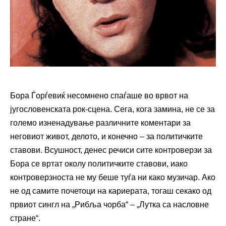
Бора Ѓорѓевиќ несомнено спаѓаше во врвот на
југословенската рок-сцена. Сега, кога замина, не се за
големо изненадување различните коментари за
неговиот живот, делото, и конечно – за политичките
ставови. Всушност, денес речиси сите контроверзи за
Бора се вртат околу политичките ставови, иако
контроверзноста не му беше туѓа ни како музичар. Ако
не од самите почетоци на кариерата, тогаш секако од
првиот сингл на „Рибља чорба“ – „Лутка са насловне
стране“.