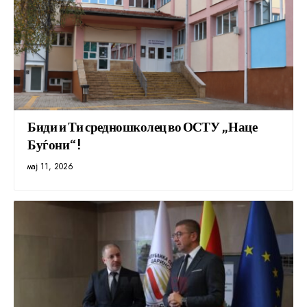
Биди и Ти средношколец во ОСТУ „Наце
Буѓони“!
мај 11, 2026