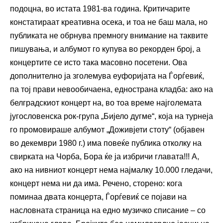
подоцна, во истата 1981-ва година. Критичарите
констатираат креативна осека, и тоа не баш мала, но
публиката не обрнува премногу внимание на таквите
пишувања, и албумот го купува во рекорден број, а
концертите се исто така масовно посетени. Ова
дополнително ја зголемува еуфоријата на Ѓорѓевиќ,
па тој прави невообичаена, еднострана кладба: ако на
белградскиот концерт на, во тоа време најголемата
југословенска рок-група „Бијело дугме“, која на турнеја
го промовираше албумот „Доживјети стоту“ (објавен
во декември 1980 г.) има повеќе публика отколку на
свирката на Чорба, Бора ќе ја избричи главата!!! А,
ако на нивниот концерт нема најмалку 10.000 гледачи,
концерт нема ни да има. Речено, сторено: кога
поминаа двата концерта, Ѓорѓевиќ се појави на
насловната страница на едно музичко списание – со