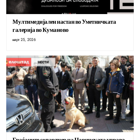
Мултимедијален настан во Уметничката
галерија во Куманово
март 25, 2026
Граѓаните се партнер на Царинската управа