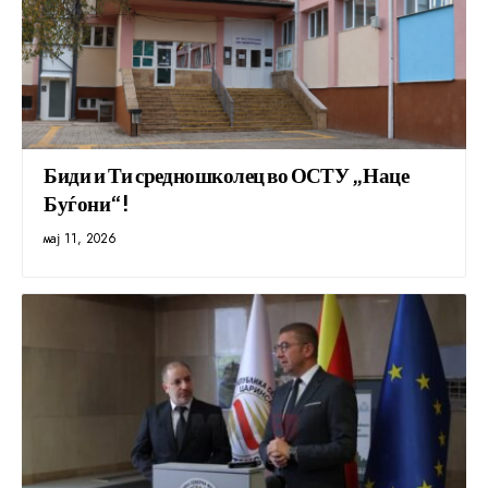
Биди и Ти средношколец во ОСТУ „Наце
Буѓони“!
мај 11, 2026