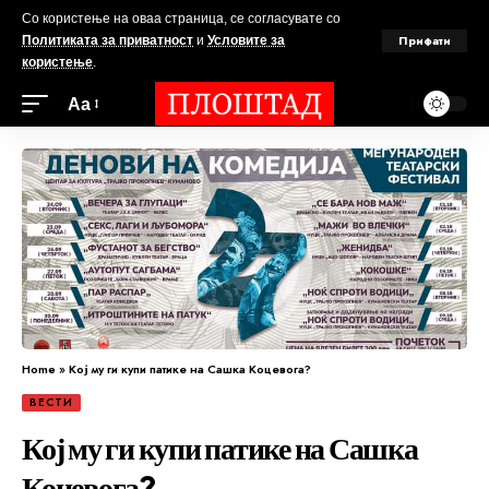
Со користење на оваа страница, се согласувате со
Прифати
Политиката за приватност
и
Условите за
користење
.
Аа
Home
»
Кој му ги купи патике на Сашка Коцевога?
ВЕСТИ
Кој му ги купи патике на Сашка
Коцевога?