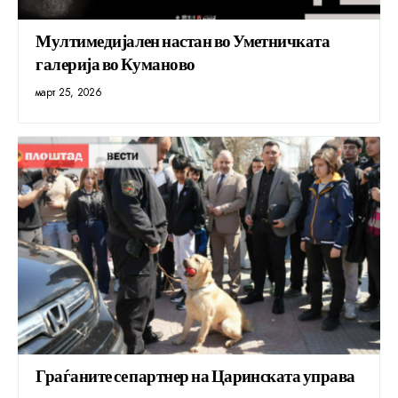
Мултимедијален настан во Уметничката
галерија во Куманово
март 25, 2026
Граѓаните се партнер на Царинската управа