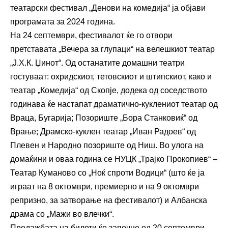
театарски фестивал „Денови на комедија“ ја објави
програмата за 2024 година.
На 24 септември, фестивалот ќе го отвори
претставата „Вечера за глупаци“ на велешкиот театар
„Ј.Х.К. Џинот“. Од останатите домашни театри
гостуваат: охридскиот, тетовскиот и штипскиот, како и
театар „Комедија“ од Скопје, додека од соседството
годинава ќе настапат драмaтично-куклениот театар од
Враца, Бугарија; Позориште „Бора Станковиќ“ од
Врање; Драмско-куклен театар „Иван Радоев“ од
Плевен и Народно позориште од Ниш. Во улога на
домаќини и оваа година се НУЦК „Трајко Прокопиев“ –
Театар Куманово со „Ноќ спроти Водици“ (што ќе ја
играат на 8 октомври, премиерно и на 9 октомври
репризно, за затворање на фестивалот) и Албанска
драма со „Мажи во влечки“.
Продажбата на билети ќе започне од 20 септември