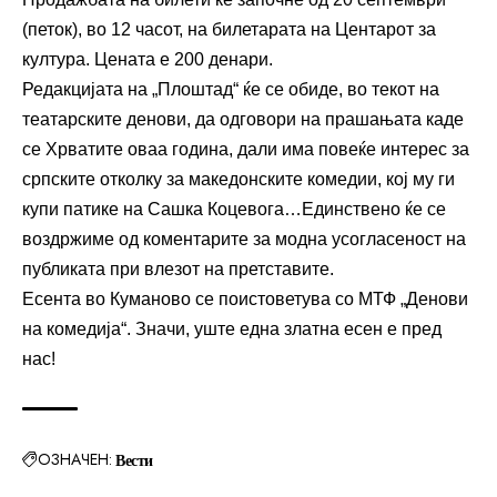
(петок), во 12 часот, на билетарата на Центарот за
култура. Цената е 200 денари.
Редакцијата на „Плоштад“ ќе се обиде, во текот на
театарските денови, да одговори на прашањата каде
се Хрватите оваа година, дали има повеќе интерес за
српските отколку за македонските комедии, кој му ги
купи патике на Сашка Коцевога…Единствено ќе се
воздржиме од коментарите за модна усогласеност на
публиката при влезот на претставите.
Есента во Куманово се поистоветува со МТФ „Денови
на комедија“. Значи, уште една златна есен е пред
нас!
ОЗНАЧЕН:
Вести