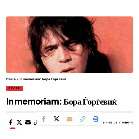
Home
»
In memoriam: Бора Ѓорѓевиќ
ВЕСТИ
In memoriam: Бора Ѓорѓевиќ
Се чита за 7 минути
Од
Уредник
Објавено: септември 6, 2024