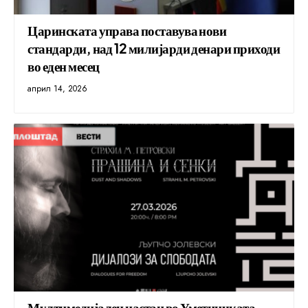
Царинската управа поставува нови
стандарди, над 12 милијарди денари приходи
во еден месец
април 14, 2026
Мултимедијален настан во Уметничката