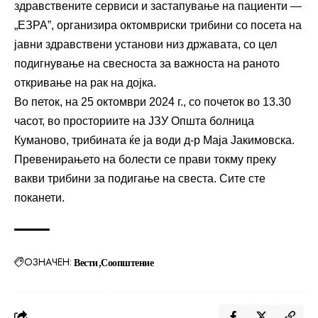
здравствените сервиси и застапување на пациенти —
„ЕЗРА”, организира октомвриски трибини со посета на
јавни здравствени установи низ државата, со цел
подигнување на свесноста за важноста на раното
откривање на рак на дојка.
Во петок, на 25 октомври 2024 г., со почеток во 13.30
часот, во просториите на ЈЗУ Општа болница
Куманово, трибината ќе ја води д-р Маја Јакимовска.
Превенирањето на болести се прави токму преку
вакви трибини за подигање на свеста. Сите сте
поканети.
ОЗНАЧЕН:
Вести
Соопштение