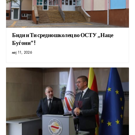
Биди и Ти средношколец во ОСТУ „Наце
Буѓони“!
мај 11, 2026