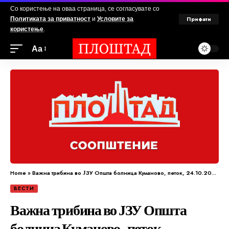
Со користење на оваа страница, се согласувате со
Прифати
Политиката за приватност
и
Условите за
користење
.
Аа
Home
»
Важна трибина во ЈЗУ Општа болница Куманово, петок, 24.10.2024г., во 13.30 ч.
ВЕСТИ
Важна трибина во ЈЗУ Општа
болница Куманово, петок,