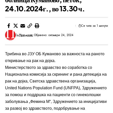
24.10.2024г., во 13.30 ч.
Се чита за 1 минути
Од
Уредник
Објавено: октомври 24, 2024
Трибина во ЈЗУ ОБ Куманово за важноста на раното
откривање на рак на дојка.
Министерството за здравство во соработка со
Национална комисија за скрининг и рана детекција на
рак на дојка, Светска здравствена организација,
United Nations Population Fund (UNFPA), Здружението
за помош и поддршка на пациенти со гинеколошки
заболувања „Фемина М“, Здружението за иницијативи
за развој во здравството, подобрување на