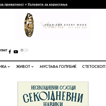
за приватност
и
Условите за користење
.
НТАКТ
ИКА
ЖИВОТ
МУСТАФА ГОЛУБИЌ
СТЕТОСКОП