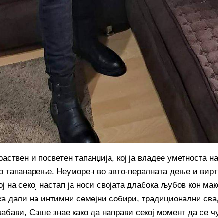
раствен и посветен тапанџија, кој ја владее уметноста 
о тапанарење. Неуморен во авто-пералната дење и вирт
ој на секој настап ја носи својата длабока љубов кон ма
ка дали на интимни семејни собири, традиционални св
забави, Саше знае како да направи секој момент да се ч