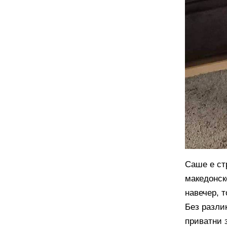
Саше е ст
македонск
навечер, т
Без разли
приватни 