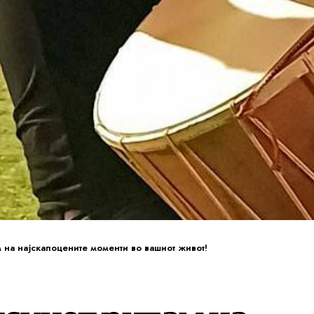
м на најскапоцените моменти во вашиот живот!