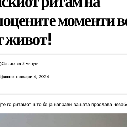
скиот ритам на
поцените моменти в
 живот!
Се чита за 3 минути
јавено: ноември 4, 2024
јте го ритамот што ќе ја направи вашата прослава незаб