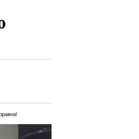
о
оравна!