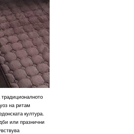
на традиционалното
уоз на ритам
кедонската култура.
адби или празнични
увствува