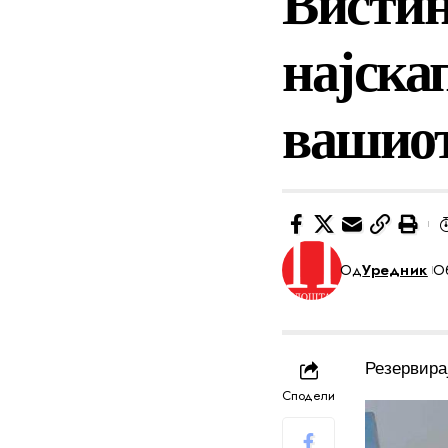
Вистин
најска
вашиот
Од
Уредник
Об
Резервира
Сподели