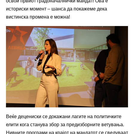
освои првиот градоначалнички мандат! Ова е
историски момент – шанса да покажеме дека
вистинска промена е можна!
Веќе децениски се докажани лагите на политичките
елити кога станува збор за предизборните ветувања.
Нивните програми на крајот на мандатот се сведуваат