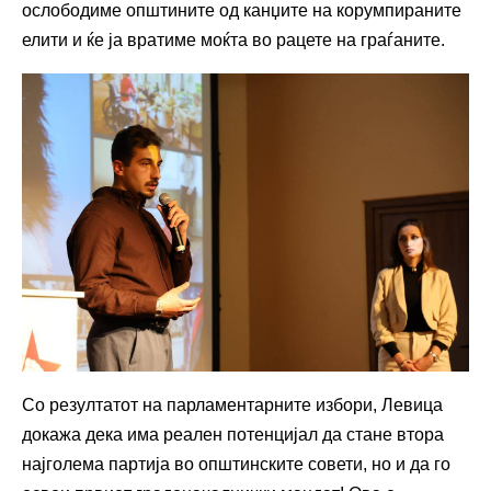
ослободиме општините од канџите на корумпираните
елити и ќе ја вратиме моќта во рацете на граѓаните.
Со резултатот на парламентарните избори, Левица
докажа дека има реален потенцијал да стане втора
најголема партија во општинските совети, но и да го