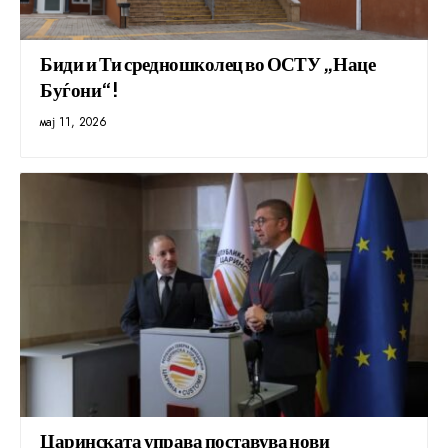
Биди и Ти средношколец во ОСТУ „Наце
Буѓони“!
мај 11, 2026
Царинската управа поставува нови