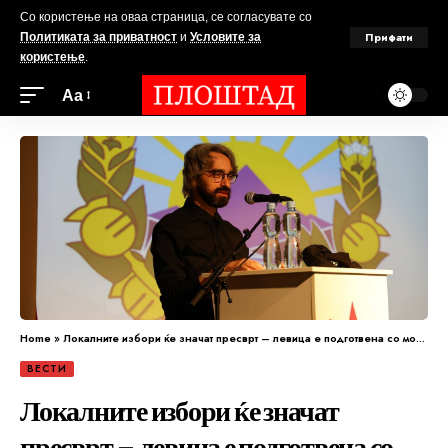
Со користење на оваа страница, се согласувате со
Прифати
Политиката за приватност
и
Условите за
користење
.
Аа
Home
»
Локалните избори ќе значат пресврт – левица е подготвена со моќни, реални и невообичаени програми
ВЕСТИ
Локалните избори ќе значат
пресврт – левица е подготвена со