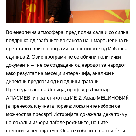
Во енергична атмосфера, пред полна сала и со силна
поддршка од граѓаните,во сабота на 1 март Левица ги
претстави своите програми за општините од Изборна
единица 2. Овие програми не се обични политички
документи – тие се создадени од народот за народот,
како резултат на месеци интеракција, анализи и
директни предлози од илјадници граѓани.
Претседателот на Левица, проф. д-р Димитар
АПАСИЕВ, и пратеникот од ИЕ 2, Амар МЕЦИНОВИЌ,
ја пренесоа клучната порака: локалните избори се
можност за пресврт! Историјата докажала дека токму
на локални избори паѓале режимите, нашите
политички непријатели. Ова се изборите на кои ќе ги