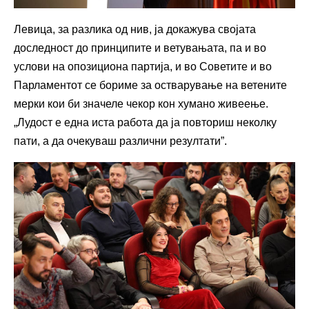
Левица, за разлика од нив, ја докажува својата
доследност до принципите и ветувањата, па и во
услови на опозициона партија, и во Советите и во
Парламентот се бориме за остварување на ветените
мерки кои би значеле чекор кон хумано живеење.
„Лудост е една иста работа да ја повториш неколку
пати, а да очекуваш различни резултати”.