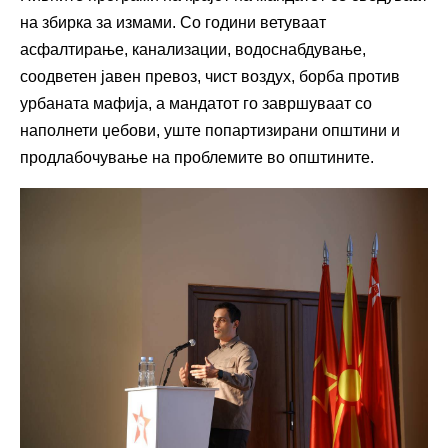
на збирка за измами. Со години ветуваат
асфалтирање, канализации, водоснабдување,
соодветен јавен превоз, чист воздух, борба против
урбаната мафија, а мандатот го завршуваат со
наполнети џебови, уште попартизирани општини и
продлабочување на проблемите во општините.