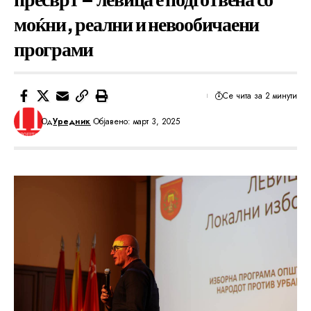
моќни, реални и невообичаени
програми
Се чита за 2 минути
Од
Уредник
Објавено: март 3, 2025